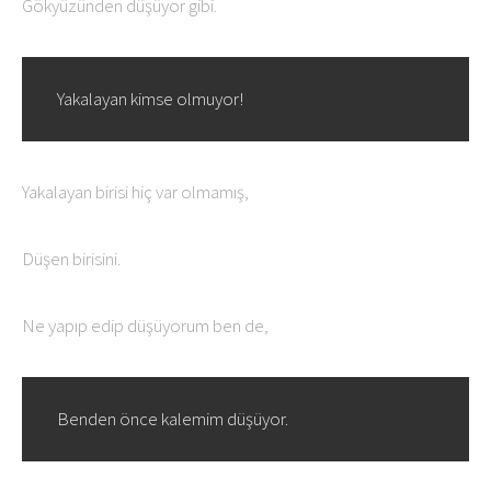
Gökyüzünden düşüyor gibi.
Yakalayan kimse olmuyor!
Yakalayan birisi hiç var olmamış,
Düşen birisini.
Ne yapıp edip düşüyorum ben de,
Benden önce kalemim düşüyor.