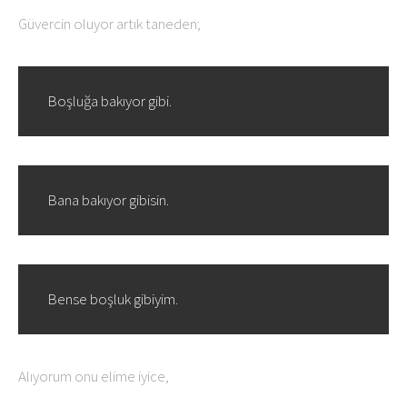
Güvercin oluyor artık taneden;
Boşluğa bakıyor gibi.
Bana bakıyor gibisin.
Bense boşluk gibiyim.
Alıyorum onu elime iyice,