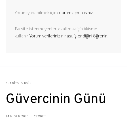
Yorum yapabilmek için
oturum açmalısınız
.
Bu site istenmeyenleri azaltmak için Akismet
kullanır.
Yorum verilerinizin nasıl işlendiğini öğrenin.
EDEBIYATA DAIR
Güvercinin Günü
14 NISAN 2020
CEVDET