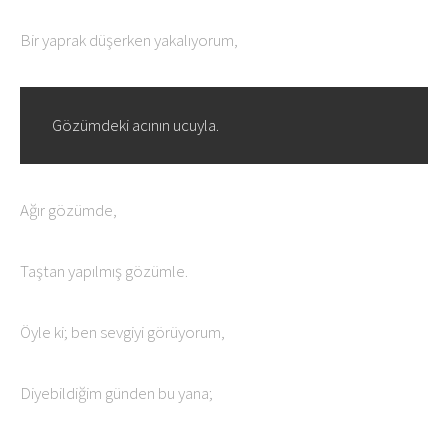
Bir yaprak düşerken yakalıyorum,
Gözümdeki acının ucuyla.
Ağır gözümde,
Taştan yapılmış gözümle.
Öyle ki; ben sevgiyi görüyorum,
Diyebildiğim günden bu yana;