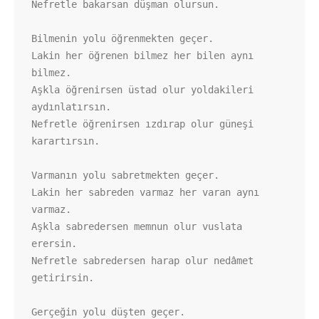
Nefretle bakarsan düşman olursun.

Bilmenin yolu öğrenmekten geçer.

Lakin her öğrenen bilmez her bilen aynı 
bilmez.

Aşkla öğrenirsen üstad olur yoldakileri 
aydınlatırsın.  

Nefretle öğrenirsen ızdırap olur güneşi 
karartırsın.

Varmanın yolu sabretmekten geçer.

Lakin her sabreden varmaz her varan aynı 
varmaz.

Aşkla sabredersen memnun olur vuslata 
erersin.

Nefretle sabredersen harap olur nedâmet 
getirirsin. 

Gerçeğin yolu düşten geçer.
