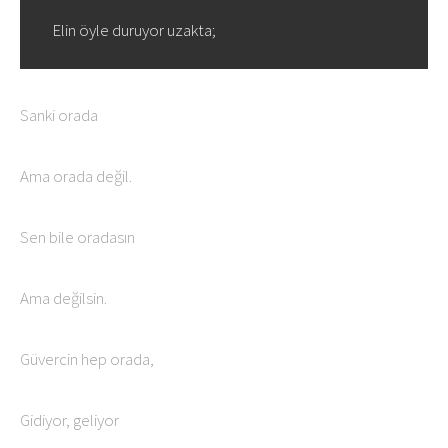
Elin öyle duruyor uzakta;
Sanki orada
Ama orada değil.
Sen bile oradasın
Ama değilsin.
Güvercin hep orada,
Gidiyor, geliyor