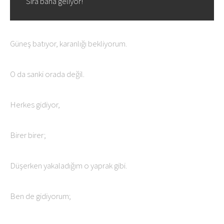
Sıra bana geliyor!
Güneş batıyor, karanlığı bekliyorum.
O da sanki orada değil.
Herkes gidiyor,
Birer birer;
Düşerken yakaladığım o yaprak gibi.
Ben de gidiyorum;