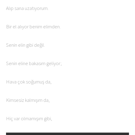
Alıp sana uzatıyorum.
Bir el alıyor benim elimden.
Senin elin gibi değil.
Senin eline bakasım geliyor;
Hava çok soğumuş da,
Kimsesiz kalmışım da,
Hiç var olmamışım gibi,