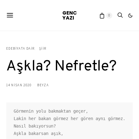
GENC
0
YAZI
EDEBIYATA DAIR
ŞIIR
Aşkla? Nefretle?
14 NISAN 2020
BEYZA
Görmenin yolu bakmaktan geçer,

Lakin her bakan görmez her gören aynı görmez.

Nasıl bakıyorsun?

Aşkla bakarsan aşık,
