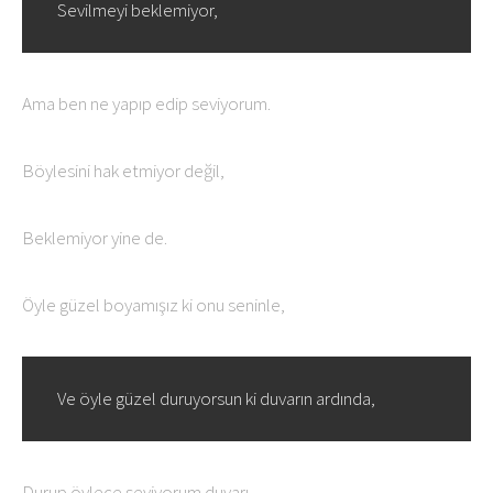
Sevilmeyi beklemiyor,
Ama ben ne yapıp edip seviyorum.
Böylesini hak etmiyor değil,
Beklemiyor yine de.
Öyle güzel boyamışız ki onu seninle,
Ve öyle güzel duruyorsun ki duvarın ardında,
Durup öylece seviyorum duvarı.