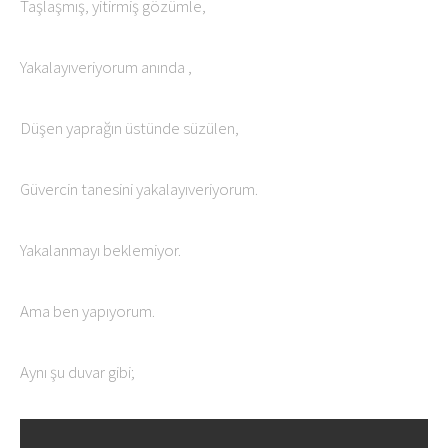
Taşlaşmış, yitirmiş gözümle,
Yakalayıveriyorum anında ,
Düşen yaprağın üstünde süzülen,
Güvercin tanesini yakalayıveriyorum.
Yakalanmayı beklemiyor.
Ama ben yapıyorum.
Aynı şu duvar gibi;