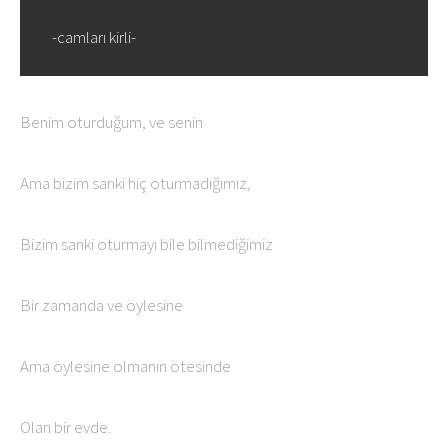
-camları kirli-
Benim oturduğum, ve senin
Ama bizim sanki hiç oturmadığımız,
Bizim sanki oturmayı bile bilmediğimiz
Bir zamanda ve öylesine
Ama öylesine olmanın ötesinde
Olan bir evde.