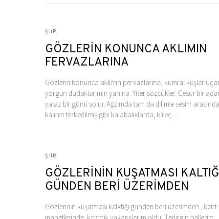
ŞIIR
GÖZLERİN KONUNCA AKLIMIN
FERVAZLARINA
Gözlerin konunca aklımın pervazlarına, kumral kuşlar uça
yorgun dudaklarımın yanına. Yiter sözcükler. Cesur bir ad
yalaz bir günü solur. Ağzımda tam da dilimle sesim arasında
kalırım terkedilmiş gibi kalabalıklarda, kireç…
ŞIIR
GÖZLERİNİN KUŞATMASI KALTIĞ
GÜNDEN BERİ ÜZERİMDEN
Gözlerinin kuşatması kalktığı günden beri üzerimden , kent
mabetlerinde, kozmik yakarışlarım oldu. Tedirgin hallerim…