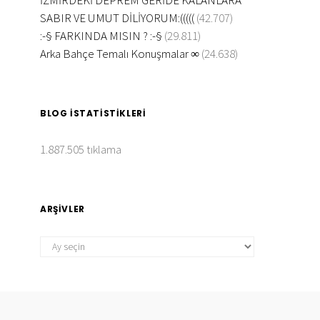
İZMİRDEKİ DEPREM GERİDE KALANLARA
SABIR VE UMUT DİLİYORUM:(((((
(42.707)
:-§ FARKINDA MISIN ? :-§
(29.811)
Arka Bahçe Temalı Konuşmalar ∞
(24.638)
BLOG İSTATISTIKLERI
1.887.505 tıklama
ARŞIVLER
ARŞIVLER