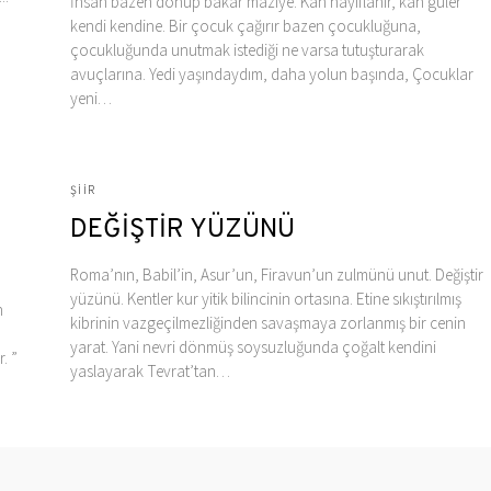
İnsan bazen dönüp bakar maziye. Kâh hayıflanır, kâh güler
kendi kendine. Bir çocuk çağırır bazen çocukluğuna,
çocukluğunda unutmak istediği ne varsa tutuşturarak
avuçlarına. Yedi yaşındaydım, daha yolun başında, Çocuklar
yeni…
ŞIIR
DEĞİŞTİR YÜZÜNÜ
Roma’nın, Babil’in, Asur’un, Firavun’un zulmünü unut. Değiştir
yüzünü. Kentler kur yitik bilincinin ortasına. Etine sıkıştırılmış
n
kibrinin vazgeçilmezliğinden savaşmaya zorlanmış bir cenin
yarat. Yani nevri dönmüş soysuzluğunda çoğalt kendini
. ”
yaslayarak Tevrat’tan…