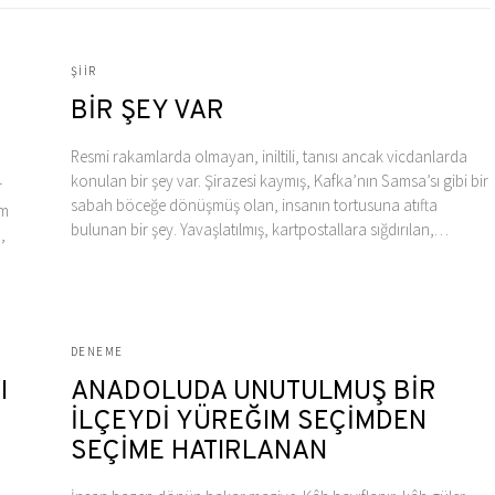
ŞIIR
BİR ŞEY VAR
Resmi rakamlarda olmayan, iniltili, tanısı ancak vicdanlarda
konulan bir şey var. Şirazesi kaymış, Kafka’nın Samsa’sı gibi bir
r
sabah böceğe dönüşmüş olan, insanın tortusuna atıfta
am
bulunan bir şey. Yavaşlatılmış, kartpostallara sığdırılan,…
,
DENEME
I
ANADOLUDA UNUTULMUŞ BİR
İLÇEYDİ YÜREĞIM SEÇİMDEN
SEÇİME HATIRLANAN
..