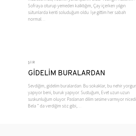
Sofraya oturup yemeden kalktığım, Çay içerken yılgın
sütunlarda kenti soluduğum oldu. İşe gittim her sabah
normal…
ŞIIR
GİDELİM BURALARDAN
Sevdiğim, gidelim buralardan. Bu sokaklar, bu nehir yorgu
yapıyor beni, buruk yapıyor. Sustuğum, Evet uzun uzun
suskunluğum oluyor. Paslanan dilim sesime varmıyor nicedir
Bela ” da verdiğim söz gibi,…