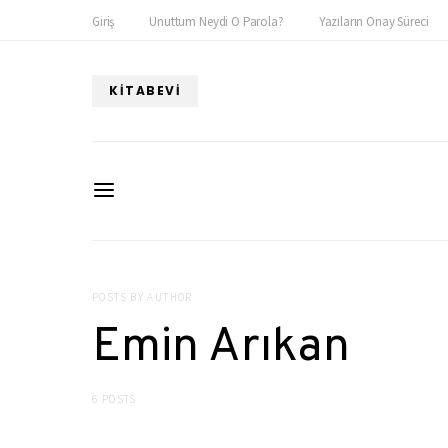
Giriş
Unuttum Neydi O Parola?
Yazıların Onay Süreci
KITABEVI
POSTS BY AUTHOR
Emin Arıkan
6 POSTS