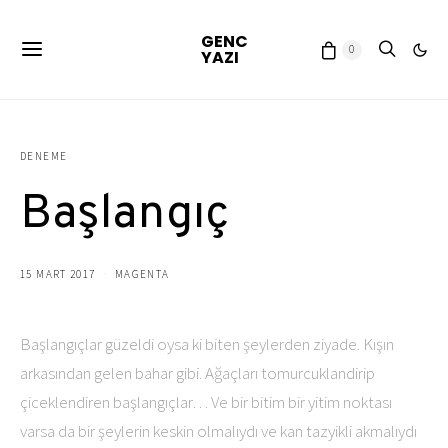
GENC
0
YAZI
DENEME
Başlangıç
15 MART 2017
MAGENTA
Başlangıçlar güzeldi oysa ki biten şeylerden ziyade. Kışın
arkasından gelen bahar gibi. Ağaçları tomurcuklandirip
çiceklendiren başlangıçlar… Ve bir bitim bir yitim noktası
varsa da bir şeylerin keskin olmalıydı ve kan tazyikli akmalıydı