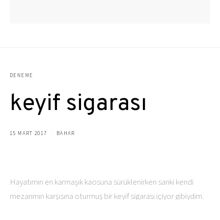
DENEME
keyif sigarası
15 MART 2017
BAHAR
Hayatımın en karmaşık kaosuna sürüklenirken sanki kendi
mezarımın karşısına oturmuş bir keyif sigarası içiyor gibiydim.