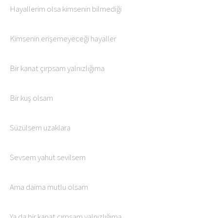
Hayallerim olsa kimsenin bilmediği
­­Kimsenin erişemeyeceği hayaller
Bir kanat çırpsam yalnızlığıma
Bir kuş olsam
Süzülsem uzaklara
Sevsem yahut sevilsem
Ama daima mutlu olsam
Ya da bir kanat çırpsam yalnızlığıma