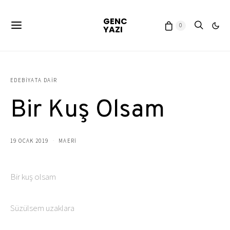
GENC
0
YAZI
EDEBIYATA DAIR
Bir Kuş Olsam
19 OCAK 2019
MAERI
Bir kuş olsam
Süzülsem uzaklara