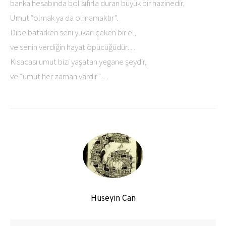
banka hesabında bol sıfırla duran büyük bir hazinedir.
Umut “olmak ya da olmamaktır”.
Dibe batarken seni yukarı çeken bir el,
ve senin verdiğin hayat öpücüğüdür…
Kısacası umut bizi yaşatan yegane şeydir,
ve “umut her zaman vardır”…
Huseyin Can