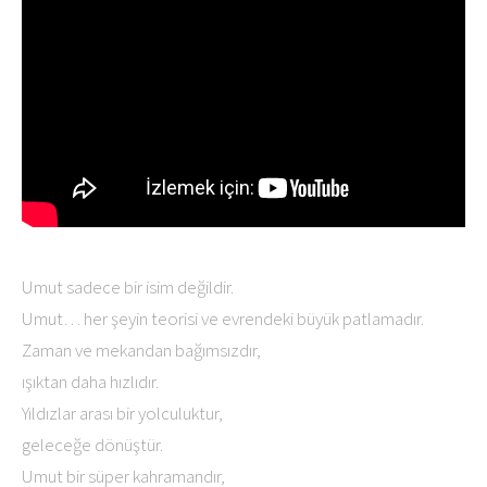
Umut sadece bir isim değildir.
Umut… her şeyin teorisi ve evrendeki büyük patlamadır.
Zaman ve mekandan bağımsızdır,
ışıktan daha hızlıdır.
Yıldızlar arası bir yolculuktur,
geleceğe dönüştür.
Umut bir süper kahramandır,