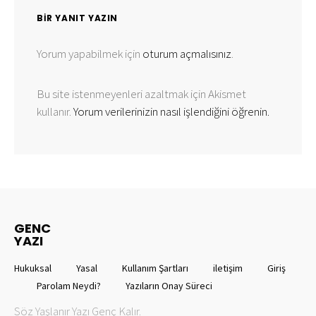
BIR YANIT YAZIN
Yorum yapabilmek için
oturum açmalısınız
.
Bu site istenmeyenleri azaltmak için Akismet
kullanır.
Yorum verilerinizin nasıl işlendiğini öğrenin.
GENC
YAZI
Hukuksal
Yasal
Kullanım Şartları
iletişim
Giriş
Parolam Neydi?
Yazıların Onay Süreci
Söz Yaşlanır Yazı Genç Kalır.