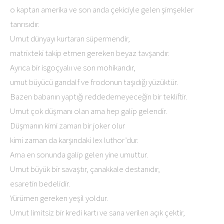
o kaptan amerika ve son anda çekiciyle gelen şimşekler
tanrısıdır.
Umut dünyayı kurtaran süpermendir,
matrixteki takip etmen gereken beyaz tavşandır.
Ayrıca bir isgoçyalıı ve son mohikandır,
umut büyücü gandalf ve frodonun taşıdığı yüzüktür.
Bazen babanın yaptığı reddedemeyeceğin bir tekliftir.
Umut çok düşmanı olan ama hep galip gelendir.
Düşmanın kimi zaman bir joker olur
kimi zaman da karşındaki lex luthor’dur.
Ama en sonunda galip gelen yine umuttur.
Umut büyük bir savaştır, çanakkale destanıdır,
esaretin bedelidir.
Yürümen gereken yeşil yoldur.
Umut limitsiz bir kredi kartı ve sana verilen açık çektir,