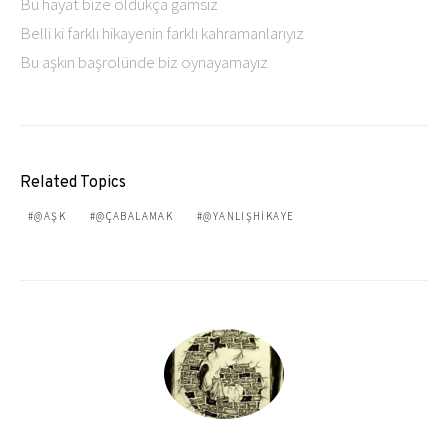
Bu hayat bize oldukça gamsız
Belli ki farklı hikayenin farklı kahramanlarıyız
Bu aşkın başrolünde biz oynayamayız
Related Topics
@AŞK
@ÇABALAMAK
@YANLIŞHIKAYE