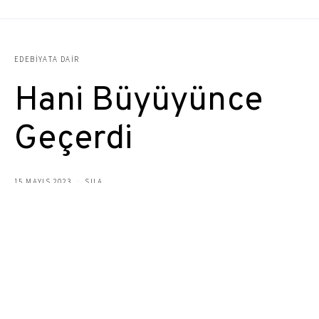
EDEBIYATA DAIR
Hani Büyüyünce
Geçerdi
15 MAYIS 2023
SILA
anne bana hep bir şeyi öğretirdin sen
yalan söylememeyi
sen neden bana yalan söyledin peki anne?
hani büyüyünce geçerdi?
hani büyüyünce unuturduk?