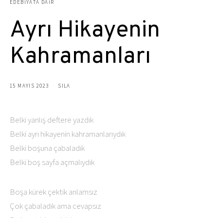
EDEBIYATA DAIR
Ayrı Hikayenin
Kahramanları
15 MAYIS 2023
SILA
Belki yanlış deftere yazdık
Belki ayrı hikayenin kahramanlarıydık
Belki boşuna çabaladık
Belki boş sayfa açmalıydık
Boşa kürek çektik anlamsız
Çok çabaladık ama cevapsız