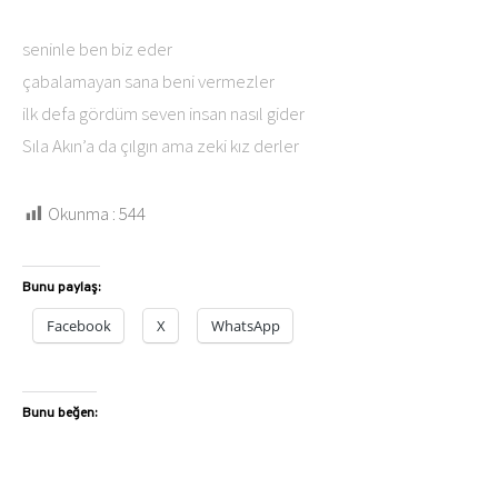
seninle ben biz eder
çabalamayan sana beni vermezler
ilk defa gördüm seven insan nasıl gider
Sıla Akın’a da çılgın ama zeki kız derler
Okunma :
544
Bunu paylaş:
Facebook
X
WhatsApp
Bunu beğen: