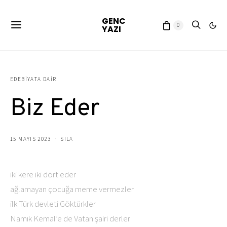
GENC
0
YAZI
EDEBIYATA DAIR
Biz Eder
15 MAYIS 2023
SILA
iki kere iki dört eder
ağlamayan çocuğa meme vermezler
ilk Türk devleti Göktürkler
Namık Kemal’e de Vatan şairi derler