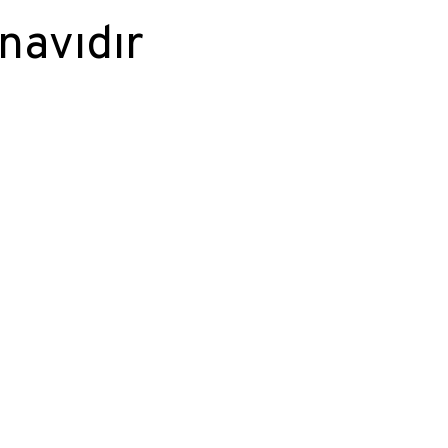
navıdır
ında.