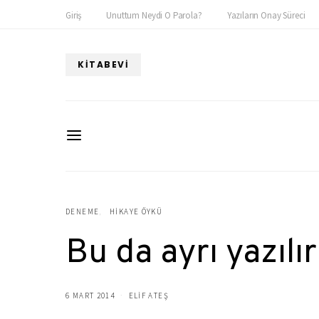
Giriş
Unuttum Neydi O Parola?
Yazıların Onay Süreci
KITABEVI
DENEME
HIKAYE ÖYKÜ
Bu da ayrı yazılır
6 MART 2014
ELIF ATEŞ