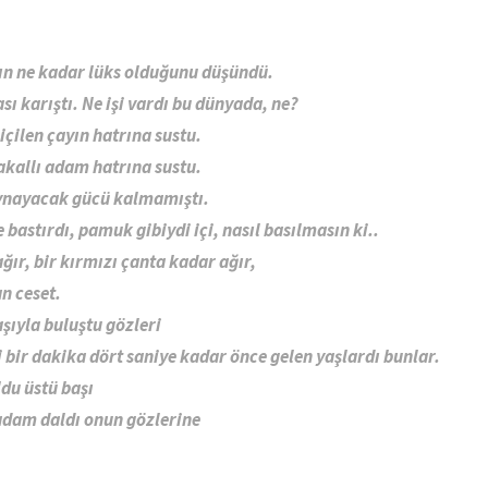
ın ne kadar lüks olduğunu düşündü.
sı karıştı. Ne işi vardı bu dünyada, ne?
çilen çayın hatrına sustu.
sakallı adam hatrına sustu.
nayacak gücü kalmamıştı.
e bastırdı, pamuk gibiydi içi, nasıl basılmasın ki..
ğır, bir kırmızı çanta kadar ağır,
n ceset.
şıyla buluştu gözleri
bir dakika dört saniye kadar önce gelen yaşlardı bunlar.
ldu üstü başı
adam daldı onun gözlerine