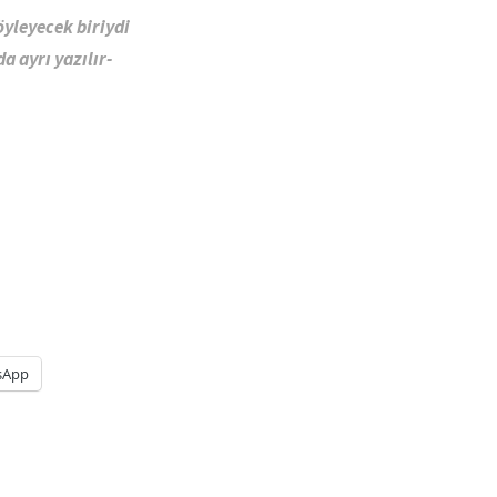
öyleyecek biriydi
a ayrı yazılır-
sApp