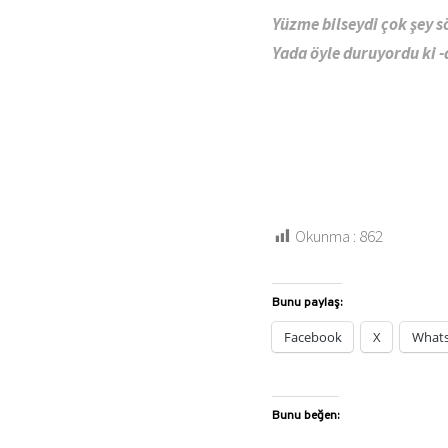
Yüzme bilseydi çok şey s
Yada öyle duruyordu ki -d
Okunma :
862
Bunu paylaş:
Facebook
X
What
Bunu beğen: