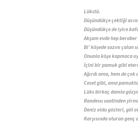
Lükstü.
Düşündükçe çektiği acın
Düşündükçe de iyice kafa
Akşam evde hep beraber i
Bi’ köşede sazını çalan 
Onunla köşe kapmaca oy
İçini bir pamuk gibi eter
Ağırdı ama, hem de çok a
Ceset gibi, ama pamukta
Lüks birkaç damla gözya
Randevu saatinden yirmi 
Deniz oldu gözleri, göl o
Karşısında oturan genç 