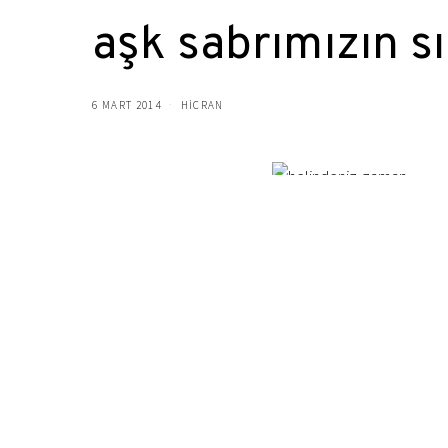
aşk sabrımızın sı
6 MART 2014
HICRAN
aşk sabrımızın sınavıdır asl
ne kadar bekleyebiliriz,
ne kadar özleyebiliriz
ne kadar sevilibiliriz
karşılık beklemeden,
sormadan, düşünmeden
ne kadar yaşıyabiliriz