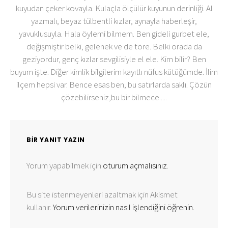
kuyudan çeker kovayla. Kulaçla ölçülür kuyunun derinliği. Al
yazmalı, beyaz tülbentli kızlar, aynayla haberleşir,
yavuklusuyla. Hala öylemi bilmem. Ben gideli gurbet ele,
değişmiştir belki, gelenek ve de töre. Belki orada da
geziyordur, genç kızlar sevgilisiyle el ele. Kim bilir? Ben
buyum işte. Diğer kimlik bilgilerim kayıtlı nüfus kütüğümde. İlim
ilçem hepsi var. Bence esas ben, bu satırlarda saklı. Çözün
çözebilirseniz,bu bir bilmece.....
BIR YANIT YAZIN
Yorum yapabilmek için
oturum açmalısınız
.
Bu site istenmeyenleri azaltmak için Akismet
kullanır.
Yorum verilerinizin nasıl işlendiğini öğrenin.