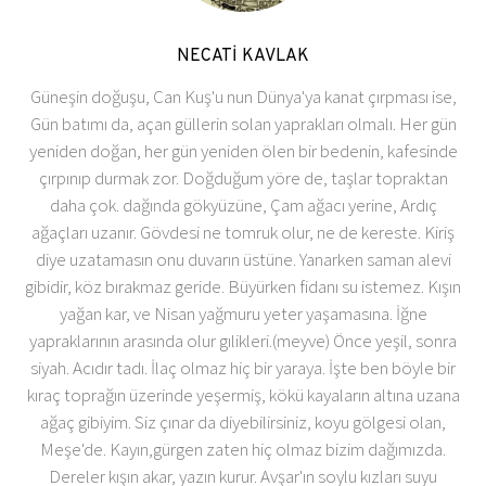
NECATİ KAVLAK
Güneşin doğuşu, Can Kuş'u nun Dünya'ya kanat çırpması ise,
Gün batımı da, açan güllerin solan yaprakları olmalı. Her gün
yeniden doğan, her gün yeniden ölen bir bedenin, kafesinde
çırpınıp durmak zor. Doğduğum yöre de, taşlar topraktan
daha çok. dağında gökyüzüne, Çam ağacı yerine, Ardıç
ağaçları uzanır. Gövdesi ne tomruk olur, ne de kereste. Kiriş
diye uzatamasın onu duvarın üstüne. Yanarken saman alevi
gibidir, köz bırakmaz geride. Büyürken fidanı su istemez. Kışın
yağan kar, ve Nisan yağmuru yeter yaşamasına. İğne
yapraklarının arasında olur gılikleri.(meyve) Önce yeşil, sonra
siyah. Acıdır tadı. İlaç olmaz hiç bir yaraya. İşte ben böyle bir
kıraç toprağın üzerinde yeşermiş, kökü kayaların altına uzana
ağaç gibiyim. Siz çınar da diyebilirsiniz, koyu gölgesi olan,
Meşe'de. Kayın,gürgen zaten hiç olmaz bizim dağımızda.
Dereler kışın akar, yazın kurur. Avşar'ın soylu kızları suyu