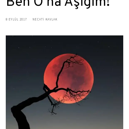
Ben O’na Aşığım!
8 EYLÜL 2017
NECATİ KAVLAK