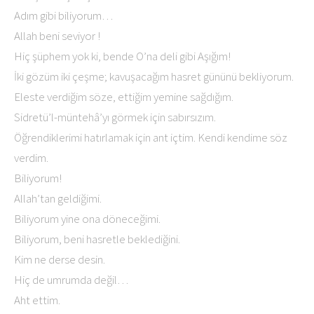
Adım gibi biliyorum…
Allah beni seviyor !
Hiç şüphem yok ki, bende O’na deli gibi Aşığım!
İki gözüm iki çeşme; kavuşacağım hasret gününü bekliyorum.
Eleste verdiğim söze, ettiğim yemine sağdığım.
Sidretü’l-müntehâ’yı görmek için sabırsızım.
Öğrendiklerimi hatırlamak için ant içtim. Kendi kendime söz
verdim.
Biliyorum!
Allah’tan geldiğimi.
Biliyorum yine ona döneceğimi.
Biliyorum, beni hasretle beklediğini.
Kim ne derse desin.
Hiç de umrumda değil…
Aht ettim.