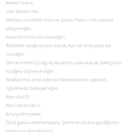
Ahmet Yesevi,
Hacı Bektaş Veli,
Mevlana Celalettin Rumi ve Şems-i Tebriz-i’nin yolunda
yürüyeceğim.
Yunus Emre’nin izini süreceğim.
Rabbimin varlığında yok olacak, Aşk od ’unda yanıp kül
olacağım.
Din tacirlerinin çizdiği, korkulardan uzak kalacak, taklitçilerin
tuzağına düşmeyeceğim.
Bildiklerimle amel edecek; bilmediklerimi, rabbimin
öğretmesin bekleyeceğim.
Alim olan O!
Alim’i seven de o!
Ama’yı bilmeyene,
Elest gününü hatırlamayana, Şen’in ne anlama geldiğinden
habersize alim denir mi?