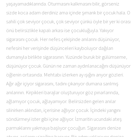
yaşayamadıklarında. Oturmasını kalkmasını bilir, görseniz
sizde koca adam derdiniz ama içinde şımarık bir çocuk hala. O
sahili çok seviyor çocuk, çok seviyor çünkü öyle bir yer ki orası
önü belirsizlikle kapalı arkası ise çocukluğuyla. Yakıyor
sigarasını çocuk. Her nefes çekişinde anılarını düşünüyor,
nefesini her verişinde düşünceleri kayboluyor dağılan
dumanıyla birlikte sigarasının. Yüzünde buruk bir gülümseme,
düşünüyor çocuk. Günün ne zaman aydınlanacağını düşünüyor
öğlenin ortasında. Mehtabı izlerken ay ışığını arıyor gözleri.
Ağır ağır içiyor sigarasını, tadını çıkarıyor dumana sarılmış
anılarının. Kirpikleri barajlar oluşturuyor göz pınarlarında,
ağlamıyor çocuk, ağlayamıyor. Belirsizden gelen anılar
silinirken aklından, içerisine ağlıyor çocuk. İçindeki yangını
söndürmeyi ister gibi içine ağlıyor. İzmaritin ucundaki ateş
parmaklarını yakmaya başlıyor çocuğun. Sigarasını denize
atıyor, acılarını yüreğine basıyor. Bir adım yaklaşıyor denize,