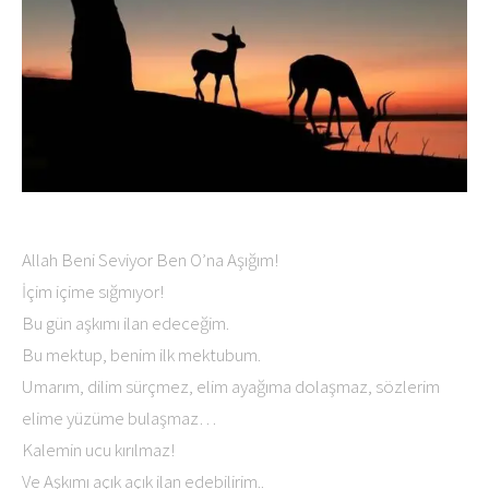
Allah Beni Seviyor Ben O’na Aşığım!
İçim içime sığmıyor!
Bu gün aşkımı ilan edeceğim.
Bu mektup, benim ilk mektubum.
Umarım, dilim sürçmez, elim ayağıma dolaşmaz, sözlerim
elime yüzüme bulaşmaz…
Kalemin ucu kırılmaz!
Ve Aşkımı açık açık ilan edebilirim..