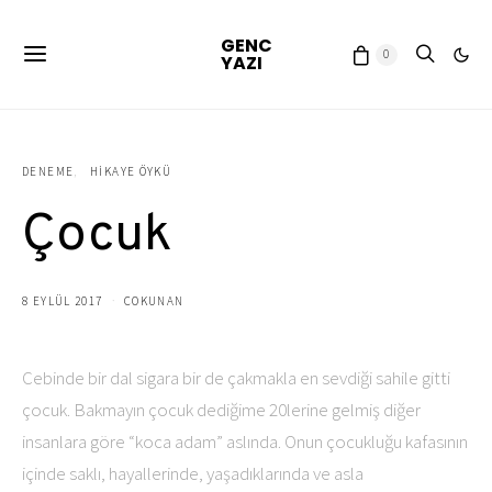
GENC
0
YAZI
DENEME
HIKAYE ÖYKÜ
Çocuk
8 EYLÜL 2017
COKUNAN
Cebinde bir dal sigara bir de çakmakla en sevdiği sahile gitti
çocuk. Bakmayın çocuk dediğime 20lerine gelmiş diğer
insanlara göre “koca adam” aslında. Onun çocukluğu kafasının
içinde saklı, hayallerinde, yaşadıklarında ve asla