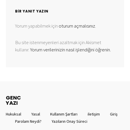
BIR YANIT YAZIN
Yorum yapabilmek için
oturum açmalısınız
.
Bu site istenmeyenleri azaltmak için Akismet
kullanır.
Yorum verilerinizin nasıl işlendiğini öğrenin.
GENC
YAZI
Hukuksal
Yasal
Kullanım Şartları
iletişim
Giriş
Parolam Neydi?
Yazıların Onay Süreci