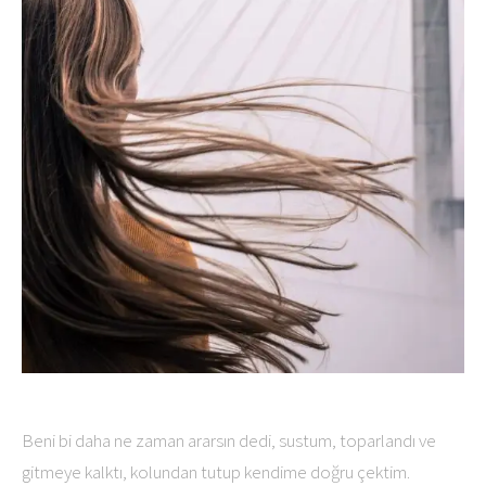
Beni bi daha ne zaman ararsın dedi, sustum, toparlandı ve
gitmeye kalktı, kolundan tutup kendime doğru çektim.