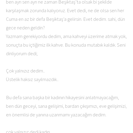
ben ayrı sen ayrı ne zaman Beşiktaş’ta olsak bi şekilde
karşılaşmak zorunda kalıyoruz. Evet dedi, ne de olsa sen her
Cuma en az bir defa Beşiktaş’a gelirsin. Evet dedim. sahi, dün
gece neden geldin?
Yazmam gerekiyordu dedim, ama kahveyi üzerime atmak yok,
sonuçta bu içtiğimiz ilk kahve. Bu konuda mutabık kaldık. Seni
dinliyorum dedi;
Çok yalnızız dedim..
Üstelik haksız sayılmazdık..
Bu defa sana başka bir kadının hikayesini anlatmayacağım,
ben dün geceyi, sana gelişimi, bardan çıkışımızı, eve gelişimizi,
en önemlisi de yanına uzanmamı yazacağım dedim.
çok yalnızız dedi kadın,