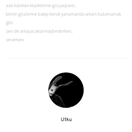
asılı kalırken kirpiklerine gözyaşların,
birinin gözlerine bakıp kendi yansımanda anlam bulamamak
gibi.
sen de anlayacaksın kaybederken,
severken.
Utku