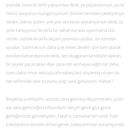
şaşırdık, bunu ilk defa yapıyorsun dedi, ya yaşlanıyorsun, ya da
henüz uyuyoruz rüya görüyorum. bunları nereden çıkarıyorsun
dedim, kahve içelim. yok yok sen kesin yaşlanıyorsun dedi, üç
yıldır tanışıyoruz ilk defa bir sabah burada uyanmama izin
verdin. üstelik ilk defa akşam yanımda uyudun, en azından
uyudun. Sarılmak için daha çok erken dedim. işte tam olarak
bundan bahsediyorum dedi, sen duygunun kendisine aşıksın,
bir şeyler yazacaksın diye sana izin vermeyeceğim bir daha,
bunu daha önce sekizyüzaltmışbeş kez söylemiş olsam da
her seferinde yine sözümü yiyip sana geliyorum. Kahve?
Beşiktaş’a inmiştim, aslında sana gelmeyi düşünmedim, içten
içe sana geleceğimi biliyordum. Geçen gece göz göze
geldiğimizde gelmeliydim, fakat o zamanlar biri vardı. Türk
Edebiyatına destek olman gerek, bakışlarımdan anlamışsındır,