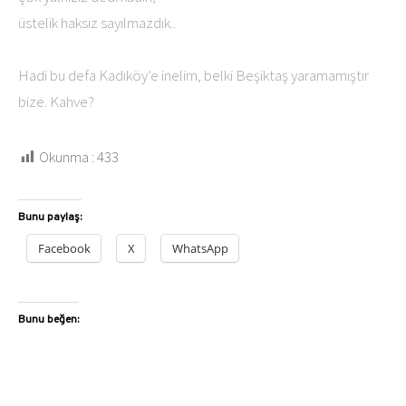
üstelik haksız sayılmazdık..
Hadi bu defa Kadıköy’e inelim, belki Beşiktaş yaramamıştır
bize. Kahve?
Okunma :
433
Bunu paylaş:
Facebook
X
WhatsApp
Bunu beğen: