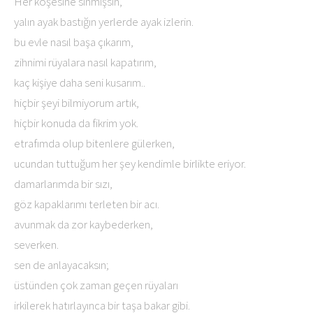
Her köşesine sinmişsin,
yalın ayak bastığın yerlerde ayak izlerin.
bu evle nasıl başa çıkarım,
zihnimi rüyalara nasıl kapatırım,
kaç kişiye daha seni kusarım..
hiçbir şeyi bilmiyorum artık,
hiçbir konuda da fikrim yok.
etrafımda olup bitenlere gülerken,
ucundan tuttuğum her şey kendimle birlikte eriyor.
damarlarımda bir sızı,
göz kapaklarımı terleten bir acı.
avunmak da zor kaybederken,
severken.
sen de anlayacaksın;
üstünden çok zaman geçen rüyaları
irkilerek hatırlayınca bir taşa bakar gibi.