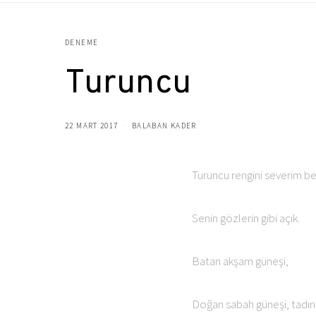
DENEME
Turuncu
22 MART 2017
BALABAN KADER
Turuncu rengini severim be
Senin gözlerin gibi açık.
Batan akşam güneşi,
Doğan sabah güneşi, tadın