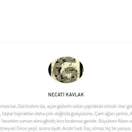
NECATİ KAVLAK
ası ise, Gün batımı da, açan güllerin solan yaprakları olmalı. Her g
taşlar topraktan daha çok. dağında gökyüzüne, Çam ağacı yerine, Ar
 Yanarken saman alevi gibidir, köz bırakmaz geride. Büyürken fidanı 
.(meyve) Önce yeşil, sonra siyah. Acıdır tadı. İlaç olmaz hiç bir yaray