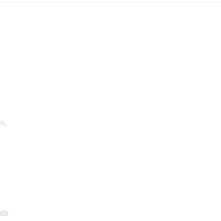
n,
da.