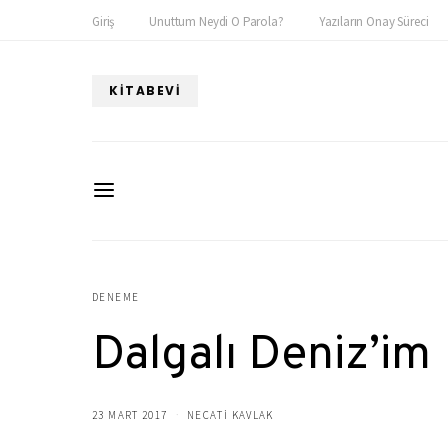
Giriş
Unuttum Neydi O Parola?
Yazıların Onay Süreci
KITABEVI
DENEME
Dalgalı Deniz’im
23 MART 2017
NECATİ KAVLAK