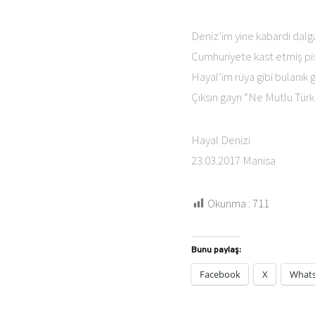
Deniz’im yine kabardı dal
Cumhuriyete kast etmiş pi
Hayal’im rüya gibi bulanık
Çıksın gayrı “Ne Mutlu Tür
Hayal Denizi
23.03.2017 Manisa
Okunma :
711
Bunu paylaş:
Facebook
X
What