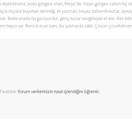
a diyebilirsiniz, koyu gölgesi olan, Meşe'de. Kayın,gürgen zaten hiç o
açla ölçülür kuyunun derinliği. Al yazmalı, beyaz tülbentli kızlar, ay
re. Belki orada da geziyordur, genç kızlar sevgilisiyle el ele. Kim bilir
m hepsi var. Bence esas ben, bu satırlarda saklı. Çözün çözebilirseniz
 kullanır.
Yorum verilerinizin nasıl işlendiğini öğrenin.