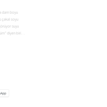
ga dam boyu
s çakal soyu
 görüyor suyu
küm” diyen biri…
sApp