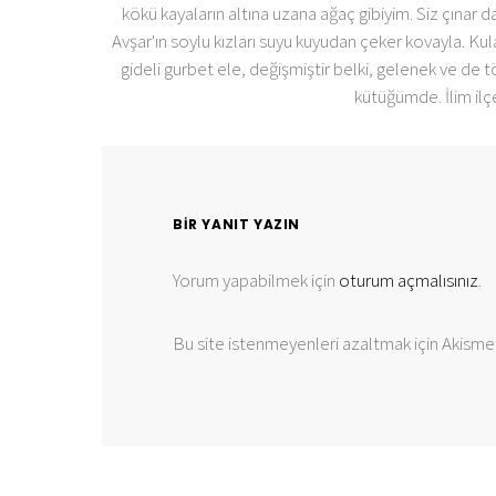
kökü kayaların altına uzana ağaç gibiyim. Siz çınar d
Avşar'ın soylu kızları suyu kuyudan çeker kovayla. Kul
gideli gurbet ele, değişmiştir belki, gelenek ve de tö
kütüğümde. İlim ilçe
BIR YANIT YAZIN
Yorum yapabilmek için
oturum açmalısınız
.
Bu site istenmeyenleri azaltmak için Akismet