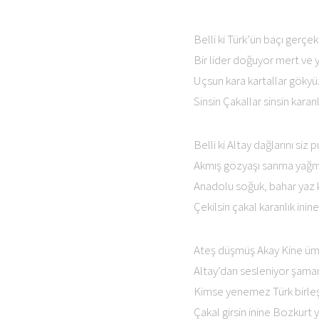
Belli ki Türk’ün baçı gerçe
Bir lider doğuyor mert ve y
Uçsun kara kartallar göky
Sinsin Çakallar sinsin karanl
Belli ki Altay dağlarını siz 
Akmış gözyaşı sanma yağm
Anadolu soğuk, bahar yaz 
Çekilsin çakal karanlık inine
Ateş düşmüş Akay Kine üm
Altay’dan sesleniyor şaman
Kimse yenemez Türk birleş
Çakal girsin inine Bozkurt