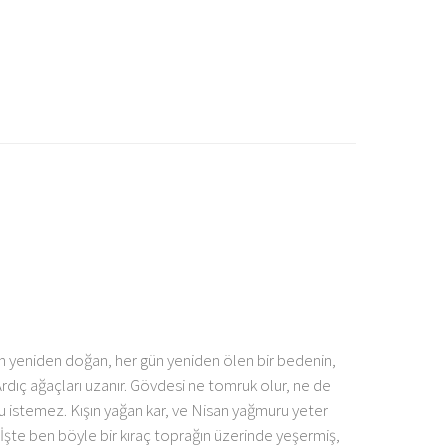
ün yeniden doğan, her gün yeniden ölen bir bedenin,
dıç ağaçları uzanır. Gövdesi ne tomruk olur, ne de
su istemez. Kışın yağan kar, ve Nisan yağmuru yeter
a. İşte ben böyle bir kıraç toprağın üzerinde yeşermiş,