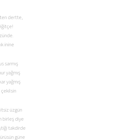
kten dertte,
iğitçe!
üzünde.
ık inine
pus sarmış
ur yağmış
kar yağmış
 çekilsin
itsiz üzgün
 birleş diye
tiği takdirde
 yürüsün güne