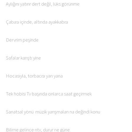
Aylığını yatırır dert değil, lüks görünme
Çabası içinde, altında ayakkabısı
Dervrim peşinde
Safalar karıştı yine
Hocasıyla, torbacısı yan yana
Tek hobisi Tv başında onlarca saat geçirmek
Sanatsal yönü müzik yarışmaları na değindi konu
Bilime gelince ntv, durur ne güne