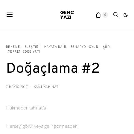
GENC
0
YAZI
DENEME
ELEŞTIRI
HAYATA DAIR
SENARYO - OYUN
ŞIIR
YERALTI EDEBIYATI
Doğaçlama #2
7 MAYIS 2017
KANT KAHINAT
Hükmeder kahinat’a
Herşeyi görür veya gelir görmezden