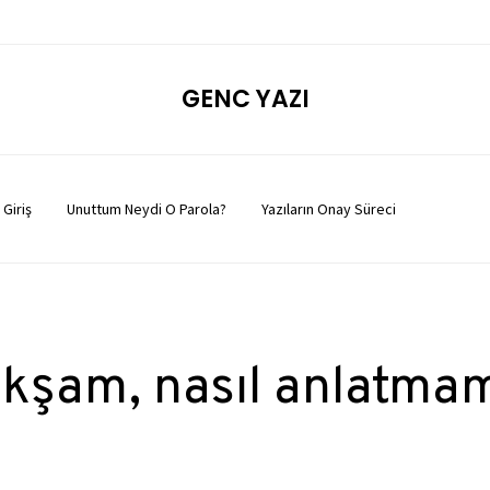
GENC YAZI
Giriş
Unuttum Neydi O Parola?
Yazıların Onay Süreci
akşam, nasıl anlatma