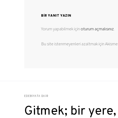
BIR YANIT YAZIN
Yorum yapabilmek için
oturum açmalısınız
.
Bu site istenmeyenleri azaltmak için Akismet
EDEBIYATA DAIR
Gitmek; bir yere,