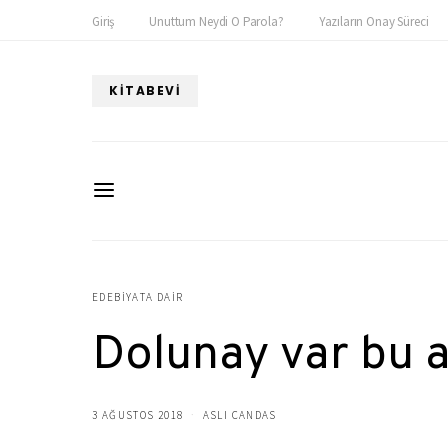
Giriş
Unuttum Neydi O Parola?
Yazıların Onay Süreci
KITABEVI
EDEBIYATA DAIR
Dolunay var bu 
3 AĞUSTOS 2018
ASLI CANDAS