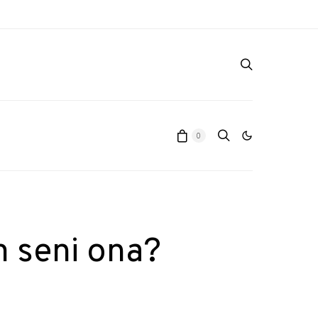
0
m seni ona?