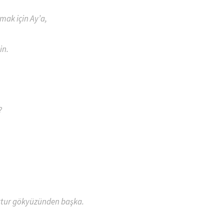
mak için Ay’a,
in.
?
oktur gökyüzünden başka.