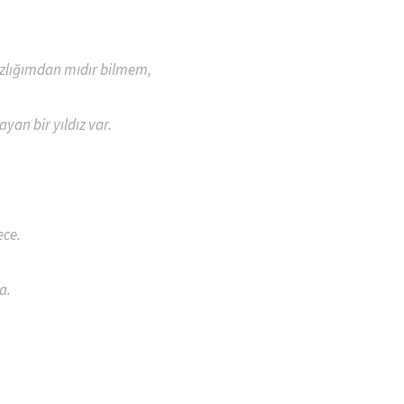
ızlığımdan mıdır bilmem,
yan bir yıldız var.
ece.
a.