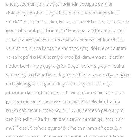
anda yüzümün şekli değişti, aklımda cevapsız sorular
dolaşmaya başladı. Hayret ettim beni neden arıyordu ki
şimdi? ‘’ Efendim’’ dedim, korkak ve titrek bir sesle. ‘’ Ya evde
isen acil olarak gelebilir misin? Hastaneye gitmemiz lazım.’’
Birkaç saniye içinde aklıma o kadar senaryo geldi ki, ölüm,
yaralanma, araba kazası ne kadar gözyaşı dökülecek durum
varsa hepsini o küçük saniyelere sığdırdım. Ama asıl derdim
neden beni arayıp çağırdığı idi. Geçen sefer iş çıkışı bir daha
senin değil arabana binmek, yüzüne bile bakmam diye bağıran
o değilmiş gibi zor gününde yardım istiyor. Onun neyi
oluyorum ki ben, hem ne sıfatla gideceğim yanında? Yoksa
gitmem mi gerekir insaniyet namına? Gitmeliydim, belli ki
başka çağıracak kimsesi yoktu. ‘’ Olur, nerdesin gelip alıyım
seni? ‘’dedim. ‘’Bakkalının önündeyim hemen gel ama olur
mu? ‘’ dedi. Sesinde oyuncağı elinden alınmış bir çocuğun
masumiyeti vardı . Kendimi o an değerli hissettim dedim ki