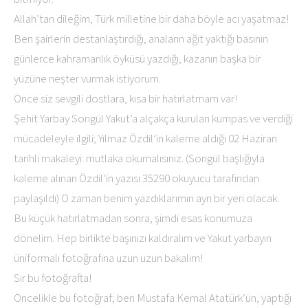
Allah’tan dileğim, Türk milletine bir daha böyle acı yaşatmaz!
Ben şairlerin destanlaştırdığı, anaların ağıt yaktığı basının
günlerce kahramanlık öyküsü yazdığı, kazanın başka bir
yüzüne neşter vurmak istiyorum.
Önce siz sevgili dostlara, kısa bir hatırlatmam var!
Şehit Yarbay Songül Yakut’a alçakça kurulan kumpas ve verdiği
mücadeleyle ilgili; Yılmaz Özdil’in kaleme aldığı 02 Haziran
tarihli makaleyi: mutlaka okumalısınız. (Songül başlığıyla
kaleme alınan Özdil’in yazısı 35290 okuyucu tarafından
paylaşıldı) O zaman benim yazdıklarımın ayrı bir yeri olacak.
Bu küçük hatırlatmadan sonra, şimdi esas konumuza
dönelim. Hep birlikte başınızı kaldıralım ve Yakut yarbayın
üniformalı fotoğrafına uzun uzun bakalım!
Sır bu fotoğrafta!
Öncelikle bu fotoğraf; ben Mustafa Kemal Atatürk’ün, yaptığı