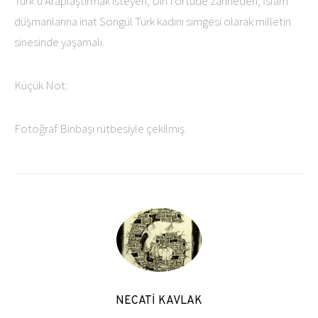
Türk’ü Araplaştırmak isteyen, Din’i örtüde zanneden, İslam
düşmanlarına inat Songül Türk kadını simgesi olarak milletin
sinesinde yaşamalı.
Küçük Not:
Fotoğraf Binbaşı rütbesiyle çekilmiş.
NECATİ KAVLAK