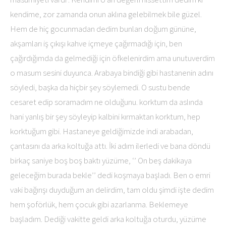
kendime, zor zamanda onun aklına gelebilmek bile güzel.
Hem de hiç gocunmadan dedim bunları doğum gününe,
akşamları iş çıkışı kahve içmeye çağırmadığı için, ben
çağırdığımda da gelmediği için öfkelenirdim ama unutuverdim
o masum sesini duyunca. Arabaya bindiği gibi hastanenin adını
söyledi, başka da hiçbir şey söylemedi. O sustu bende
cesaret edip soramadım ne olduğunu. korktum da aslında
hani yanlış bir şey söyleyip kalbini kırmaktan korktum, hep
korktuğum gibi. Hastaneye geldiğimizde indi arabadan,
çantasını da arka koltuğa attı. İki adım ilerledi ve bana döndü
birkaç saniye boş boş baktı yüzüme, ‘’ On beş dakikaya
geleceğim burada bekle’’ dedi koşmaya başladı. Ben o emri
vaki bağırışı duyduğum an delirdim, tam oldu şimdi işte dedim
hem şoförlük, hem çocuk gibi azarlanma. Beklemeye
başladım. Dediği vakitte geldi arka koltuğa oturdu, yüzüme