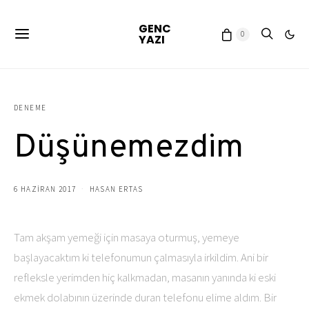
GENC
0
YAZI
DENEME
Düşünemezdim
6 HAZIRAN 2017
HASAN ERTAS
Tam akşam yemeği için masaya oturmuş, yemeye
başlayacaktım ki telefonumun çalmasıyla irkildim. Ani bir
refleksle yerimden hiç kalkmadan, masanın yanında ki eski
ekmek dolabının üzerinde duran telefonu elime aldım. Bir