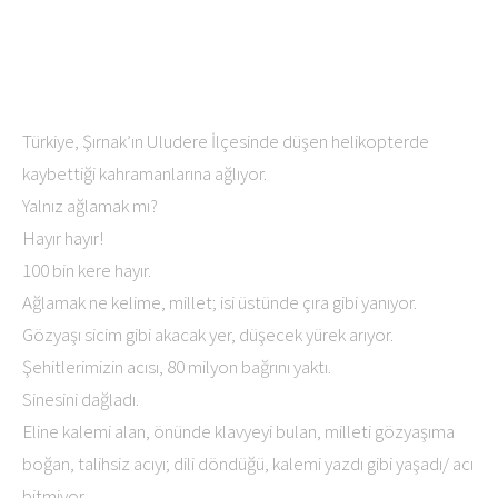
Türkiye, Şırnak’ın Uludere İlçesinde düşen helikopterde
kaybettiği kahramanlarına ağlıyor.
Yalnız ağlamak mı?
Hayır hayır!
100 bin kere hayır.
Ağlamak ne kelime, millet; isi üstünde çıra gibi yanıyor.
Gözyaşı sicim gibi akacak yer, düşecek yürek arıyor.
Şehitlerimizin acısı, 80 milyon bağrını yaktı.
Sinesini dağladı.
Eline kalemi alan, önünde klavyeyi bulan, milleti gözyaşıma
boğan, talihsiz acıyı; dili döndüğü, kalemi yazdı gibi yaşadı/ acı
bitmiyor.