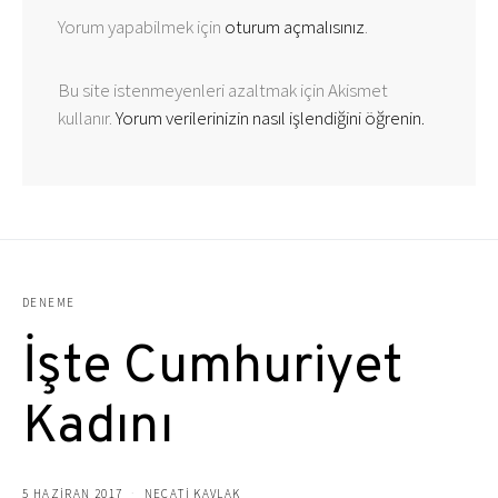
Yorum yapabilmek için
oturum açmalısınız
.
Bu site istenmeyenleri azaltmak için Akismet
kullanır.
Yorum verilerinizin nasıl işlendiğini öğrenin.
DENEME
İşte Cumhuriyet
Kadını
5 HAZIRAN 2017
NECATİ KAVLAK