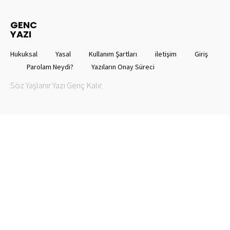
GENC
YAZI
Hukuksal
Yasal
Kullanım Şartları
iletişim
Giriş
Parolam Neydi?
Yazıların Onay Süreci
Söz Yaşlanır Yazı Genç Kalır.