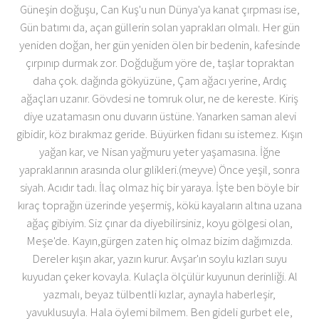
Güneşin doğuşu, Can Kuş'u nun Dünya'ya kanat çırpması ise,
Gün batımı da, açan güllerin solan yaprakları olmalı. Her gün
yeniden doğan, her gün yeniden ölen bir bedenin, kafesinde
çırpınıp durmak zor. Doğduğum yöre de, taşlar topraktan
daha çok. dağında gökyüzüne, Çam ağacı yerine, Ardıç
ağaçları uzanır. Gövdesi ne tomruk olur, ne de kereste. Kiriş
diye uzatamasın onu duvarın üstüne. Yanarken saman alevi
gibidir, köz bırakmaz geride. Büyürken fidanı su istemez. Kışın
yağan kar, ve Nisan yağmuru yeter yaşamasına. İğne
yapraklarının arasında olur gılikleri.(meyve) Önce yeşil, sonra
siyah. Acıdır tadı. İlaç olmaz hiç bir yaraya. İşte ben böyle bir
kıraç toprağın üzerinde yeşermiş, kökü kayaların altına uzana
ağaç gibiyim. Siz çınar da diyebilirsiniz, koyu gölgesi olan,
Meşe'de. Kayın,gürgen zaten hiç olmaz bizim dağımızda.
Dereler kışın akar, yazın kurur. Avşar'ın soylu kızları suyu
kuyudan çeker kovayla. Kulaçla ölçülür kuyunun derinliği. Al
yazmalı, beyaz tülbentli kızlar, aynayla haberleşir,
yavuklusuyla. Hala öylemi bilmem. Ben gideli gurbet ele,