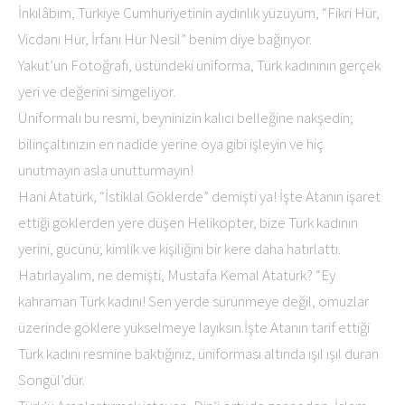
İnkılâbım, Türkiye Cumhuriyetinin aydınlık yüzüyüm, “Fikri Hür,
Vicdanı Hür, İrfanı Hür Nesil” benim diye bağırıyor.
Yakut’un Fotoğrafı, üstündeki üniforma, Türk kadınının gerçek
yeri ve değerini simgeliyor.
Üniformalı bu resmi, beyninizin kalıcı belleğine nakşedin;
bilinçaltınızın en nadide yerine oya gibi işleyin ve hiç
unutmayın asla unutturmayın!
Hani Atatürk, “İstiklal Göklerde” demişti ya! İşte Atanın işaret
ettiği göklerden yere düşen Helikopter, bize Türk kadının
yerini, gücünü; kimlik ve kişiliğini bir kere daha hatırlattı.
Hatırlayalım, ne demişti, Mustafa Kemal Atatürk? “Ey
kahraman Türk kadını! Sen yerde sürünmeye değil, omuzlar
üzerinde göklere yükselmeye layıksın.İşte Atanın tarif ettiği
Türk kadını resmine baktığınız, üniforması altında ışıl ışıl duran
Songül’dür.