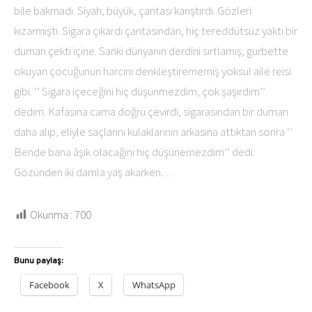
bile bakmadı. Siyah, büyük, çantası karıştırdı. Gözleri
kızarmıştı. Sigara çıkardı çantasından, hiç tereddütsüz yaktı bir
duman çekti içine. Sanki dünyanın derdini sırtlamış, gurbette
okuyan çocuğunun harcını denkleştirememiş yoksul aile reisi
gibi. ‘’ Sigara içeceğini hiç düşünmezdim, çok şaşırdım’’
dedim. Kafasına cama doğru çevirdi, sigarasından bir duman
daha alıp, eliyle saçlarını kulaklarının arkasına attıktan sonra ‘’
Bende bana âşık olacağını hiç düşünemezdim’’ dedi.
Gözünden iki damla yaş akarken…
Okunma :
700
Bunu paylaş:
Facebook
X
WhatsApp