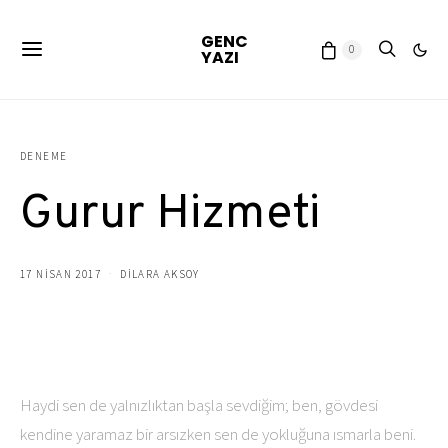
GENC
0
YAZI
DENEME
Gurur Hizmeti
17 NISAN 2017
DILARA AKSOY
Haydi sen de yalnızlıktan başla sevdiğim; ben, gövdesi
kendine yaramaz bir arsızken sen de yokluğuna ısmarla beni.