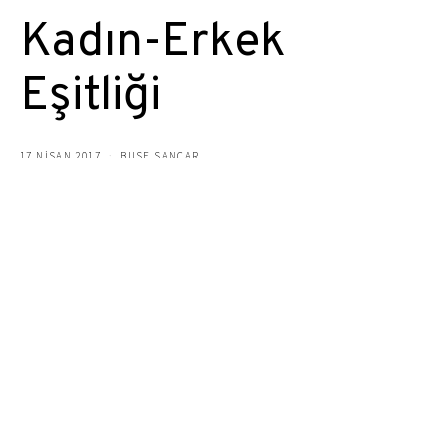
Kadın-Erkek
Eşitliği
17 NISAN 2017
BUSE SANCAR
Bildiğimiz üzere her yıl mutlaka gündeme gelen bir konu bu.
Kadınların sürekli olan şikayetleri, erkeklerin itirazları. Biz
kadınların dile getirdiği bu olay nerelere dayanır bilmem. Ama
her iki tarafın da birbirini yanlış anladığının farkındayım.
Kadınların dertlerinden biri şudur: Bir işi beceremeyince
“Adam gibi yapsana.” denilmesi. Bu yanlış bir tabir olarak
görüldüğü için çok tepki alır. Bir işi düzgün yapanların sadece