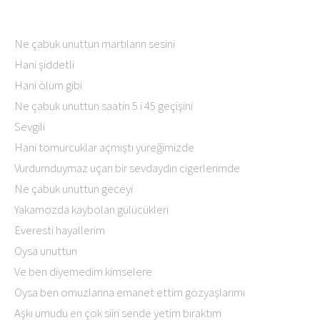
Ne çabuk unuttun martıların sesini
Hani şiddetli
Hani ölüm gibi
Ne çabuk unuttun saatin 5 i 45 geçişini
Sevgili
Hani tomurcuklar açmıştı yüreğimizde
Vurdumduymaz uçarı bir sevdaydın cigerlerimde
Ne çabuk unuttun geceyi
Yakamozda kaybolan gülücükleri
Everesti hayallerim
Oysa unuttun
Ve ben diyemedim kimselere
Oysa ben omuzlarına emanet ettim gözyaşlarımı
Aşkı umudu en çok siiri sende yetim bıraktım