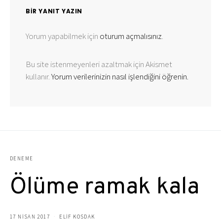
BIR YANIT YAZIN
Yorum yapabilmek için
oturum açmalısınız
.
Bu site istenmeyenleri azaltmak için Akismet
kullanır.
Yorum verilerinizin nasıl işlendiğini öğrenin.
DENEME
Ölüme ramak kala
17 NISAN 2017
ELIF KOSDAK