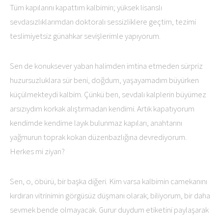
Tüm kapılarını kapattım kalbimin; yüksek lisanslı
sevdasızlıklarımdan doktoralı sessizliklere geçtim, tezimi
teslimiyetsiz günahkar sevişlerimle yapıyorum.
Sen de konuksever yaban halimden imtina etmeden sürpriz
huzursuzluklara sür beni, doğdum, yaşayamadım büyürken
küçülmekteydi kalbim. Çünkü ben, sevdalı kalplerin büyümez
arsızıydım korkak alıştırmadan kendimi. Artık kapatıyorum
kendimde kendime layık bulunmaz kapıları, anahtarını
yağmurun toprak kokan düzenbazlığına devrediyorum.
Herkes mi ziyan?
Sen, o, öbürü, bir başka diğeri. Kim varsa kalbimin camekanını
kırdıran vitrinimin görgüsüz düşmanı olarak; biliyorum, bir daha
sevmek bende olmayacak. Gurur duydum etiketini paylaşarak