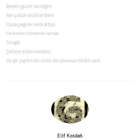
Benim güzel sevdigim
Ne çabuk unuttun beni
Oysa çegrek vardï altıya
Ve benim ölmeme ramak
Sevgili
Şiirlere astım kendimi
Ve şiir yaptım bir ömür de olumsuz kildim seni.
Elif Kosdak