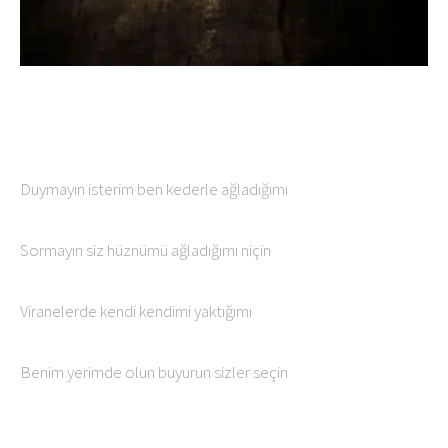
Duymayın isterim ben kederle ağladığımı
Sormayın siz hüznümü ağladığımı niçin
Viranelerde kendi kendimi yaktığımı
Benim yerimde olun buyurun sizler seçin