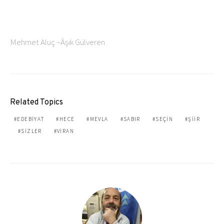
Mehmet Aluç –Âşık Gülveren
Related Topics
EDEBIYAT
HECE
MEVLA
SABIR
SEÇIN
ŞIIR
SIZLER
VIRAN