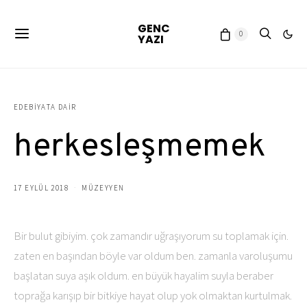
GENC
0
YAZI
EDEBIYATA DAIR
herkesleşmemek
17 EYLÜL 2018
MÜZEYYEN
Bir bulut gibiyim. çok zamandır uğraşıyorum su toplamak için.
zaten en başından böyle var oldum ben. zamanla varoluşumu
başlatan suya aşık oldum. en büyük hayalim suyla beraber
toprağa karışıp bir bitkiye hayat olup yok olmaktan kurtulmak.