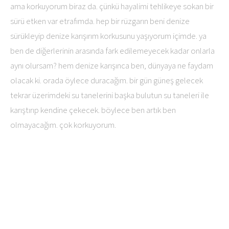
ama korkuyorum biraz da. çünkü hayalimi tehlikeye sokan bir
sürü etken var etrafımda. hep bir rüzgarın beni denize
sürükleyip denize karışırım korkusunu yaşıyorum içimde. ya
ben de diğerlerinin arasında fark edilemeyecek kadar onlarla
aynı olursam? hem denize karışınca ben, dünyaya ne faydam
olacak ki. orada öylece duracağım. bir gün güneş gelecek
tekrar üzerimdeki su tanelerini başka bulutun su taneleri ile
karıştırıp kendine çekecek. böylece ben artık ben
olmayacağım. çok korkuyorum.