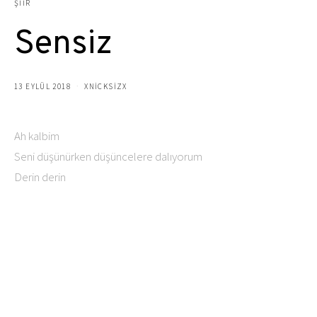
ŞIIR
Sensiz
13 EYLÜL 2018
XNICKSIZX
Ah kalbim
Seni düşünürken düşüncelere dalıyorum
Derin derin
Düşündükçe boğuluyorum
beni sensiz bıraktıgın için
Kızıyorum kendime herzamankinden daha çok
Ağlıyorum içim parçalana parçalana
Beni sensiz bıraktıgın için