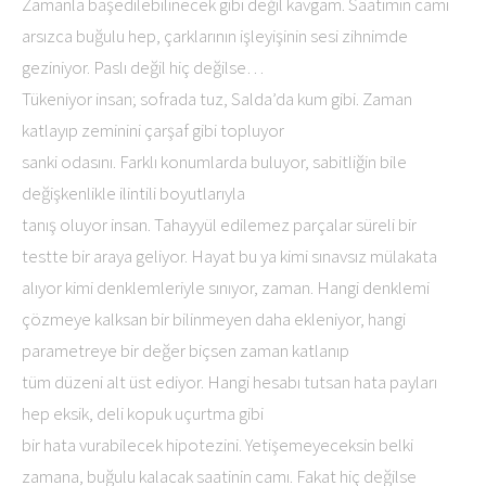
Zamanla başedilebilinecek gibi değil kavgam. Saatimin camı
arsızca buğulu hep, çarklarının işleyişinin sesi zihnimde
geziniyor. Paslı değil hiç değilse…
Tükeniyor insan; sofrada tuz, Salda’da kum gibi. Zaman
katlayıp zeminini çarşaf gibi topluyor
sanki odasını. Farklı konumlarda buluyor, sabitliğin bile
değişkenlikle ilintili boyutlarıyla
tanış oluyor insan. Tahayyül edilemez parçalar süreli bir
testte bir araya geliyor. Hayat bu ya kimi sınavsız mülakata
alıyor kimi denklemleriyle sınıyor, zaman. Hangi denklemi
çözmeye kalksan bir bilinmeyen daha ekleniyor, hangi
parametreye bir değer biçsen zaman katlanıp
tüm düzeni alt üst ediyor. Hangi hesabı tutsan hata payları
hep eksik, deli kopuk uçurtma gibi
bir hata vurabilecek hipotezini. Yetişemeyeceksin belki
zamana, buğulu kalacak saatinin camı. Fakat hiç değilse