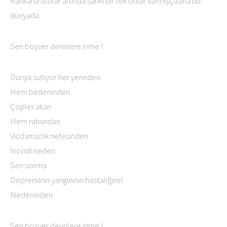
Kahkaha attılar altında sanki bir tek onlar varmışçasına bu
dünyada
Sen boşver derinlere inme !
Dünya sızlıyor her yerinden
Hem bedeninden
Çöpler akan
Hem ruhundan
Vicdansızlık nefesinden
İncindi neden
Sen sorma
Depreminin yangınının hastalığının
Nedeninden
Sen boşver derinlere inme !