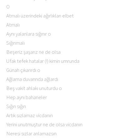
O
Atmalı üzerindeki ağırlıkları elbet
Atmalı
Aynı yalanlara sığınır o
Sığınmalı
Beşeriz şaşarız ne de olsa
Ufak tefek hatalar (!) kimin umrunda
Günah çıkarırdı o
Ağlama duvarında ağlardı
Beş vakit ahlakı unuturdu o
Hep aynı bahaneler
Sığın sığın
Artık sızlamaz vicdanın
Yerini unutmuştur ne de olsa vicdanın
Neresi sızlar anlamazsın