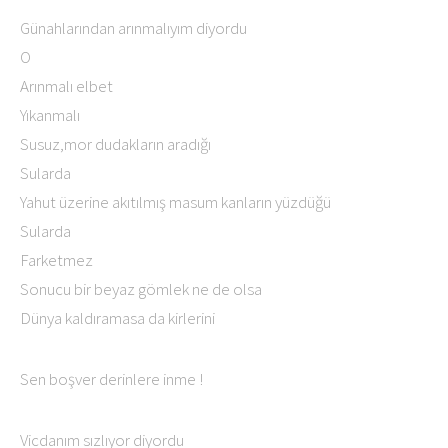
Günahlarından arınmalıyım diyordu
O
Arınmalı elbet
Yıkanmalı
Susuz,mor dudakların aradığı
Sularda
Yahut üzerine akıtılmış masum kanların yüzdüğü
Sularda
Farketmez
Sonucu bir beyaz gömlek ne de olsa
Dünya kaldıramasa da kirlerini
Sen boşver derinlere inme !
Vicdanım sızlıyor diyordu