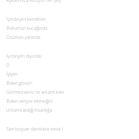
kıyılarımıza vuruyor her şey
İçindeyim kendimin
Ruhumun kucağında
Özümün yanında
İyi biriyim diyordu
O
İyiyim
Bakın,görün!
Görmezseniz ne anlamı kalır
Bakın veriyor ekmeğini
Unlarını aldığı insanlığa
Sen boşver derinlere inme !