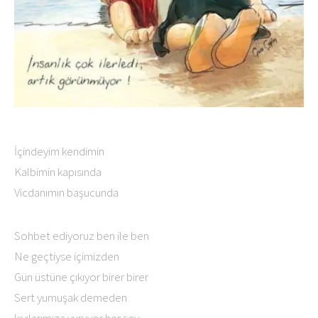
İçindeyim kendimin
Kalbimin kapısında
Vicdanımın başucunda
Sohbet ediyoruz ben ile ben
Ne geçtiyse içimizden
Gün üstüne çıkıyor birer birer
Sert yumuşak demeden