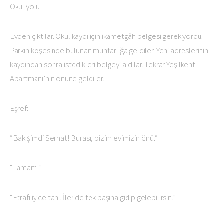
Okul yolu!
Evden çıktılar. Okul kaydı için ikametgâh belgesi gerekiyordu.
Parkın köşesinde bulunan muhtarlığa geldiler. Yeni adreslerinin
kaydından sonra istedikleri belgeyi aldılar. Tekrar Yeşilkent
Apartmanı’nın önüne geldiler.
Eşref:
“Bak şimdi Serhat! Burası, bizim evimizin önü.”
“Tamam!”
“Etrafı iyice tanı. İleride tek başına gidip gelebilirsin.”