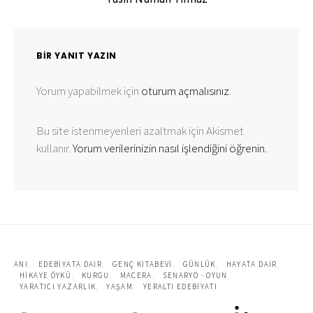
Yasin Numan Yılmaz
BIR YANIT YAZIN
Yorum yapabilmek için
oturum açmalısınız
.
Bu site istenmeyenleri azaltmak için Akismet
kullanır.
Yorum verilerinizin nasıl işlendiğini öğrenin.
ANI
EDEBIYATA DAIR
GENÇ KITABEVI
GÜNLÜK
HAYATA DAIR
HIKAYE ÖYKÜ
KURGU
MACERA
SENARYO - OYUN
YARATICI YAZARLIK
YAŞAM
YERALTI EDEBIYATI