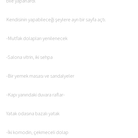
bile yaparlardı.
Kendisinin yapabileceği şeylere ayrı bir sayfa açtı.
-Mutfak dolapları yenilenecek
-Salona vitrin, iki sehpa
-Bir yemek masası ve sandalyeler
-Kapı yanındaki duvara raflar-
Yatak odasına bazalı yatak
-İki komodin, çekmeceli dolap