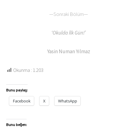
—Sonraki Bölüm—
‘Okulda İlk Gün!’
Yasin Numan Yılmaz
Okunma :
1.203
Bunu paylaş:
Facebook
X
WhatsApp
Bunu beğen: