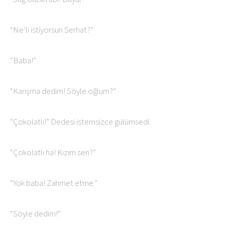
“Ne’li istiyorsun Serhat?”
“Baba!”
“Karışma dedim! Söyle oğlum?”
“Çokolatlı!” Dedesi istemsizce gülümsedi.
“Çokolatlı ha! Kızım sen?”
“Yok baba! Zahmet etme.”
“Söyle dedim!”