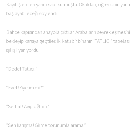
Kayıt işlemleri yarım saat sürmüştü. Okuldan, öğrencinin yarın
başlayabileceği söylendi.
Bahçe kapısından anayola çıktılar. Arabaların seyrekleşmesini
bekleyip karşıya geçtiler. İki katlı bir binanın ‘TATLICI’ tabelası
ışıl ışıl yanıyordu.
“Dede! Tatlıcı!”
“Evet! Yiyelim mi?”
“Serhat! Ayıp oğlum.”
“Sen karışma! Girme torunumla arama.”