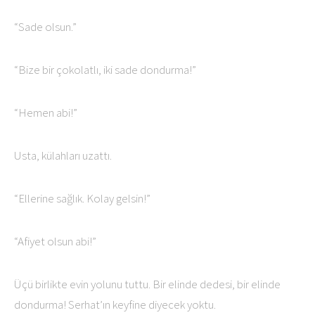
“Sade olsun.”
“Bize bir çokolatlı, iki sade dondurma!”
“Hemen abi!”
Usta, külahları uzattı.
“Ellerine sağlık. Kolay gelsin!”
“Afiyet olsun abi!”
Üçü birlikte evin yolunu tuttu. Bir elinde dedesi, bir elinde
dondurma! Serhat’ın keyfine diyecek yoktu.