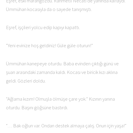
Eşref, eski marangozdu. Rahmetli Necati de yanında kalfaydı.
Ümmühan kocasıyla da o sayede tanışmıştı.
Eşref, işçileri yolcu edip kapıyı kapattı.
“Yeni evinize hoş geldiniz! Güle güle oturun!”
Ümmühan kanepeye oturdu. Baba evinden çıktığı günü ve
şuan arasındaki zamanda kaldı. Kocası ve biricik kızı aklına
geldi. Gözleri doldu.
“Ağlama kızım! Olmuşla ölmüşe çare yok.” Kızının yanına
oturdu. Başını göğsüne bastırdı.
“… Bak oğlun var. Ondan destek almaya çalış. Onun için yaşa!”