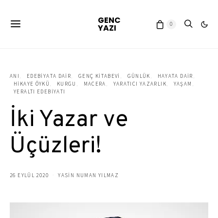
GENC
0
YAZI
ANI
EDEBIYATA DAIR
GENÇ KITABEVI
GÜNLÜK
HAYATA DAIR
HIKAYE ÖYKÜ
KURGU
MACERA
YARATICI YAZARLIK
YAŞAM
YERALTI EDEBIYATI
İki Yazar ve
Üçüzleri!
26 EYLÜL 2020
YASIN NUMAN YILMAZ