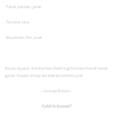
-Tabak, bardak, çanak
-Tencere, tava
-Buzdolabı, fırın, ocak
…
Beyaz eşyaları, Kütahya’dan Didim’e götürmeyi masraf olarak
gördü. Oradan almayı akıl ederek üstlerini çizdi.
—Sonraki Bölüm—
‘Cahit’in Kısmeti!’