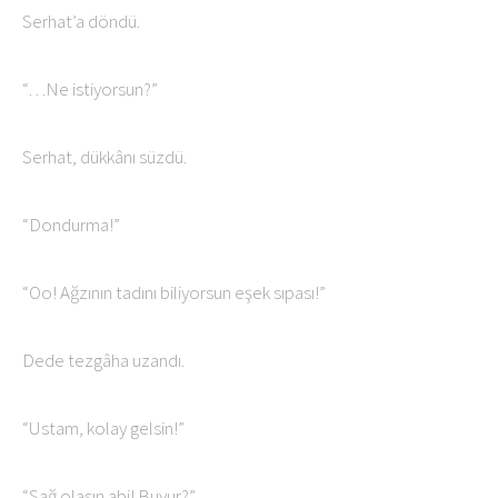
Serhat’a döndü.
“…Ne istiyorsun?”
Serhat, dükkânı süzdü.
“Dondurma!”
“Oo! Ağzının tadını biliyorsun eşek sıpası!”
Dede tezgâha uzandı.
“Ustam, kolay gelsin!”
“Sağ olasın abi! Buyur?”