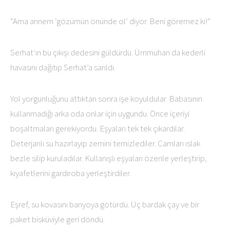
“Ama annem ‘gözümün önünde ol’ diyor. Beni göremez ki!”
Serhat’ın bu çıkışı dedesini güldürdü. Ümmühan da kederli
havasını dağıtıp Serhat’a sarıldı.
Yol yorgunluğunu attıktan sonra işe koyuldular. Babasının
kullanmadığı arka oda onlar için uygundu. Önce içeriyi
boşaltmaları gerekiyordu. Eşyaları tek tek çıkardılar.
Deterjanlı su hazırlayıp zemini temizlediler. Camları ıslak
bezle silip kuruladılar. Kullanışlı eşyaları özenle yerleştirip,
kıyafetlerini gardıroba yerleştirdiler.
Eşref, su kovasını banyoya götürdü. Üç bardak çay ve bir
paket bisküviyle geri döndü.