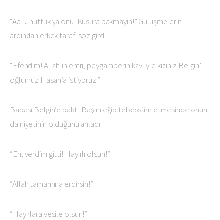
“Aa! Unuttuk ya onu! Kusura bakmayın!” Gülüşmelerin
ardından erkek tarafı söz girdi.
“Efendim! Allah’ın emri, peygamberin kavliyle kızınız Belgin’i
oğlumuz Hasan’a istiyoruz.”
Babası Belgin’e baktı. Başını eğip tebessüm etmesinde onun
da niyetinin olduğunu anladı.
“Eh, verdim gitti! Hayırlı olsun!”
“Allah tamamına erdirsin!”
“Hayırlara vesile olsun!”