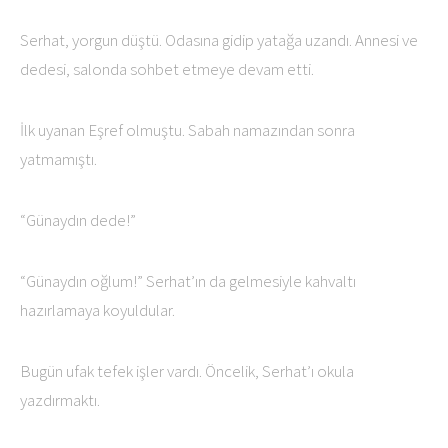
Serhat, yorgun düştü. Odasına gidip yatağa uzandı. Annesi ve
dedesi, salonda sohbet etmeye devam etti.
İlk uyanan Eşref olmuştu. Sabah namazından sonra
yatmamıştı.
“Günaydın dede!”
“Günaydın oğlum!” Serhat’ın da gelmesiyle kahvaltı
hazırlamaya koyuldular.
Bugün ufak tefek işler vardı. Öncelik, Serhat’ı okula
yazdırmaktı.