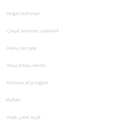
-Yorgan, battaniye
-Çarşaf, nevresim, yastık kılıfı
-Havlu, seccade
-Masa örtüsü, dantel
-Yazmalar, el işi örgüler
Mutfak!
-Kaşık, çatal, bıçak