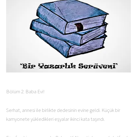
Bölüm 2: Baba Evi!
Serhat, annesi ile birlikte dedesinin evine geldi. Küçük bir
kamyonete yükledikleri eşyalar ikinci kata taşındı.