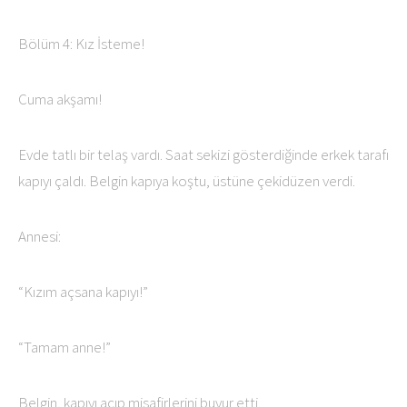
Bölüm 4: Kız İsteme!
Cuma akşamı!
Evde tatlı bir telaş vardı. Saat sekizi gösterdiğinde erkek tarafı
kapıyı çaldı. Belgin kapıya koştu, üstüne çekidüzen verdi.
Annesi:
“Kızım açsana kapıyı!”
“Tamam anne!”
Belgin, kapıyı açıp misafirlerini buyur etti.