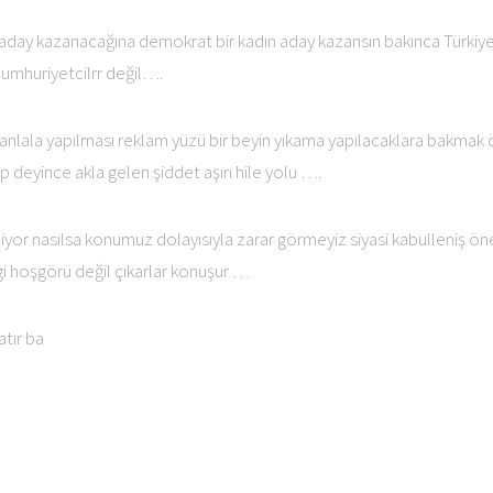
aday kazanacağına demokrat bir kadın aday kazansın bakınca Türkiye a
cumhuriyetcilrr değil….
sanlala yapılması reklam yüzü bir beyin yıkama yapılacaklara bakmak
mp deyince akla gelen şiddet aşırı hile yolu ….
tmiyor nasılsa konumuz dolayısıyla zarar görmeyiz siyasi kabulleniş ö
i hoşgörü değil çıkarlar konuşur …
atır ba