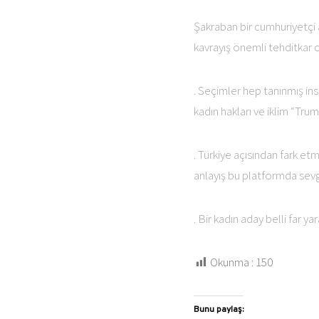
Şakraban bir cumhuriyetçi 
kavrayış önemli tehditkar 
. Seçimler hep tanınmış in
kadın hakları ve iklim “Tru
. Türkiye açısından fark e
anlayış bu platformda sevg
. Bir kadın aday belli far yar
Okunma :
150
Bunu paylaş: