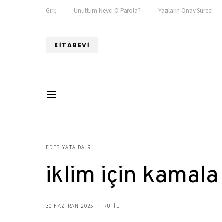
Giriş
Unuttum Neydi O Parola?
Yazıların Onay Süreci
KITABEVI
EDEBIYATA DAIR
iklim için kamala
30 HAZIRAN 2025
RUTIL