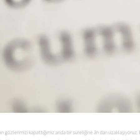
n gözlerimizi kapattığımız anda bir süreliğine ân dan uzaklaşıyoruz