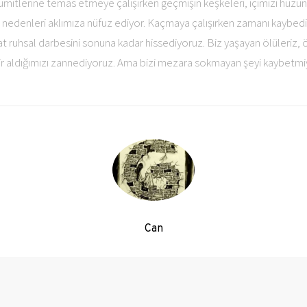
 ümitlerine temas etmeye çalışırken geçmişin keşkeleri, içimizi hüzü
nedenleri aklımıza nüfuz ediyor. Kaçmaya çalışırken zamanı kaybedi
 ruhsal darbesini sonuna kadar hissediyoruz. Biz yaşayan ölüleriz, ö
lir aldığımızı zannediyoruz. Ama bizi mezara sokmayan şeyi kaybetm
Can