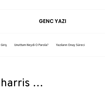
GENC YAZI
Giriş
Unuttum Neydi O Parola?
Yazıların Onay Süreci
 harris …