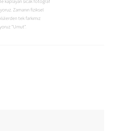
nle kaplayan sıcak fotoğraf
yoruz. Zamanın fiziksel
lülerden tek farkımız
iyoruz “Umut”.