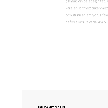
çıkmak için geleceğin tatlı
kareleri, bitmez tükenmez 
boyutunu anlamıyoruz fakat
nefes alıyoruz yada kim bi
BIR YANIT YAZIN