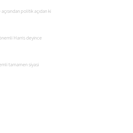
çısından politik açıdan ki
 önemli Harris deyince
nemli tamamen siyasi