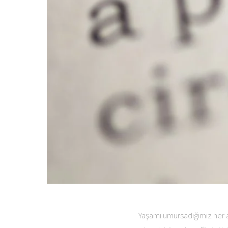
Yaşamı umursadığımız her a