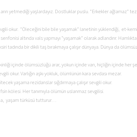
lların yetmediği yaşlardayız. Dostluklar puslu. “Erkekler ağlamaz” t
ili okur. “Öleceğini bile bile yaşamak” lanetinin yüklendiği, et-kemik
senfonisi altında vals yapmayı “yaşamak” olarak adlandırır. Hamlıkt
iri tadında bir dikili taş bırakmaya çalışır dünyaya. Dünya da ölümsüz 
nliği içinde ölümsüzlüğü arar, yokun içinde varı, hiçliğin içinde her
 sevgili okur. Varlığın aşkı yokluk, ölümlünün kara sevdası mezar.
bitecek yaşama rezidanslar sığdırmaya çalışır sevgili okur.
fsin kölesi. Her tanımıyla ölümün uslanmaz sevgilisi.
nda, yaşam türküsü tutturur…