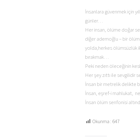
İnsanlara güvenmek için yı
günler…
Her insan, ölüme doğar sevg
diğer ademoğlu – bir ölüm 
yolda,herkes ölümsüzlük iks
bırakmak…
Peki neden öleceğinin keski
Her şey zıttı ile sevgilidir
İnsan bir metrelik delikte 
İnsan, eşref-i mahlukat, ne
İnsan ölüm senfonisi altı
Okunma :
647