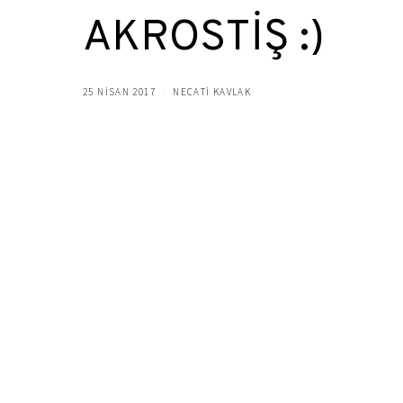
AKROSTİŞ :)
25 NISAN 2017
NECATİ KAVLAK
SFYS
Saymadım, güneş’in dalınd
İçimde büyüdü gençliğimin
Bezedim, renk, renk gülle
Ellerimle derdim, gönül 
Lale, sümbül, mor menekşe
Faydası yok, boş yere dizl
Akıp giden günleri geri d