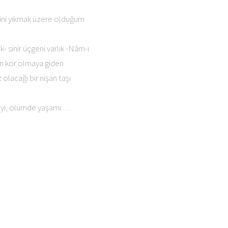
ezini yıkmak üzere olduğum
- sinir üçgeni varlık -Nâm-ı
an kor olmaya giden
olacağı bir nişan taşı
 şeyi, ölümde yaşamı…