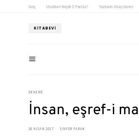
Giriş
Unuttum Neydi O Parola?
Yazıların Onay Süreci
KITABEVI
DENEME
İnsan, eşref-i ma
26 NISAN 2017
SINYOR FARUK