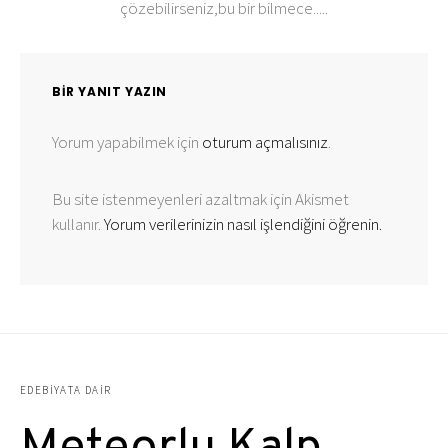
çözebilirseniz,bu bir bilmece.....
BIR YANIT YAZIN
Yorum yapabilmek için
oturum açmalısınız
.
Bu site istenmeyenleri azaltmak için Akismet
kullanır.
Yorum verilerinizin nasıl işlendiğini öğrenin.
EDEBIYATA DAIR