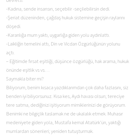
-Kadına, sende insansın, seçebilir -seçilebilirsin dedi.
-Şeriat düzeninden, çağdaş hukuk sistemine geçişin raylarını
döşedi.
-Karanlığa mum yaktı, uygarlığa giden yolu aydınlattı.
-Laikliğin temelini attı, Din ve Vicdan Özgürlüğünün yolunu
açtı.
– Eğitimde fırsat eşitliği, düşünce özgürlüğü, hak arama, hukuk
önünde eşitlik vs vs…
Saymakla biter mi?
Biliyorum, benim kısaca yazdıklarımdan çok daha fazlasını, siz
benden iyi biliyorsunuz. Kısa kes, Aydı havası olsun; tereciye
tere satma, dediğinizi işitiyorum mimiklerinizi de görüyorum.
Benimki ne bilgiçlik taslamak ne de ukalalık etmek. Muhasır
medeniyete giden yola, Mustafa kemal Atatürk’ün, yaktığı
mumlardan sönenleri; yeniden tutuşturmak.