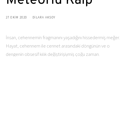
Meteorlu Kalp
27 EKIM 2020
DILARA AKSOY
İnsan, cehennemin fragmanını yaşadığını hissedermiş meğer.
Hayat, cehennem ile cennet arasındaki döngünün ve o
dengenin obsesif kılık değiştirişiymiş çoğu zaman.
Acı biber gibi, tuz ruhunu ruhunun yaralarına basmışsın ve
imdat çığlıklarında kendine haykırış orkestrası kalmışsın gibi.
Kendine kalamamışsın, bulunacakken “24 saat dolmadan
kayıp ihbarı yapılamaz biraz bekleyin” sinyali almışsın gibi.
Böyle bir şey işte yaşadığım şu sıralar. Cehennemin nasıl bir
şey olduğunun fragmanını izliyorum, hissediyorum, bir şeyler