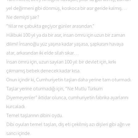
yel değirmeni gibi dönmüş, koskoca bir asır geride kalmış…
Ne demişti şair?
“Yıllar ne çabukta geçiyor günler arasından.”
Hâlbuki 100 yıl ya da bir asır, insan ömrü için uzun bir zaman
dilimi! İnsanoğlu yüz yaşına kadar yaşasa, şapkasını havaya
atar, arkasından iki elde silah sıkar…
İnsan ömrü için, uzun sayılan 100 yıl: bir devlet için, kırkı
çıkmamış bebek denecek kadar kısa.
Onun içindir ki, Cumhuriyetin taşları daha yerine tam oturmadı.
Taşlar yerine oturmadığı için, “Ne Mutlu Türküm
Diyemeyenler” iktidar olunca, cumhuriyetin fabrika ayarlarını
kurcaladı.
Temel taşlarının dibini oydu.
Dibi oyulan temel taşları, diş eti çekilmiş azı dişleri gibi ağrı ve
sancı içinde.