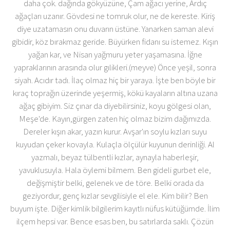
daha çok. dağında gökyüzüne, Çam ağacı yerine, Ardıç
ağaçları uzanır. Gövdesi ne tomruk olur, ne de kereste. Kiriş
diye uzatamasın onu duvarın üstüne. Yanarken saman alevi
gibidir, köz bırakmaz geride. Büyürken fidanı su istemez. Kışın
yağan kar, ve Nisan yağmuru yeter yaşamasına. İğne
yapraklarının arasında olur gılikleri.(meyve) Önce yeşil, sonra
siyah. Acıdır tadı. İlaç olmaz hiç bir yaraya. İşte ben böyle bir
kıraç toprağın üzerinde yeşermiş, kökü kayaların altına uzana
ağaç gibiyim. Siz çınar da diyebilirsiniz, koyu gölgesi olan,
Meşe'de. Kayın,gürgen zaten hiç olmaz bizim dağımızda.
Dereler kışın akar, yazın kurur. Avşar'ın soylu kızları suyu
kuyudan çeker kovayla. Kulaçla ölçülür kuyunun derinliği. Al
yazmalı, beyaz tülbentli kızlar, aynayla haberleşir,
yavuklusuyla. Hala öylemi bilmem. Ben gideli gurbet ele,
değişmiştir belki, gelenek ve de töre. Belki orada da
geziyordur, genç kızlar sevgilisiyle el ele. Kim bilir? Ben
buyum işte. Diğer kimlik bilgilerim kayıtlı nüfus kütüğümde. İlim
ilçem hepsi var. Bence esas ben, bu satırlarda saklı. Çözün