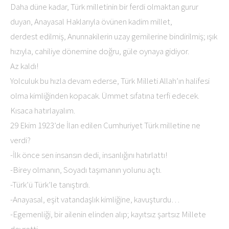
Daha düne kadar, Türk milletinin bir ferdi olmaktan gurur
duyan, Anayasal Haklarıyla övünen kadim millet,
derdest edilmiş, Anunnakilerin uzay gemilerine bindirilmiş; ışık
hızıyla, cahiliye dönemine doğru, güle oynaya gidiyor.
Az kaldı!
Yolculuk bu hızla devam ederse, Türk Milleti Allah’ın halifesi
olma kimliğinden kopacak. Ümmet sıfatına terfi edecek.
Kısaca hatırlayalım.
29 Ekim 1923’de İlan edilen Cumhuriyet Türk milletine ne
verdi?
-İlk önce sen insansın dedi, insanlığını hatırlattı!
-Birey olmanın, Soyadı taşımanın yolunu açtı.
-Türk’ü Türk’le tanıştırdı.
-Anayasal, eşit vatandaşlık kimliğine, kavuşturdu…
-Egemenliği, bir ailenin elinden alıp; kayıtsız şartsız Millete
devretti.