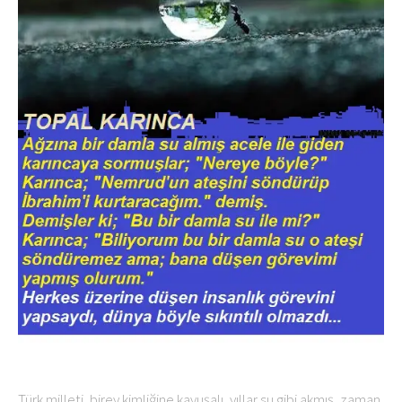
Türk milleti, birey kimliğine kavuşalı, yıllar su gibi akmış, zaman