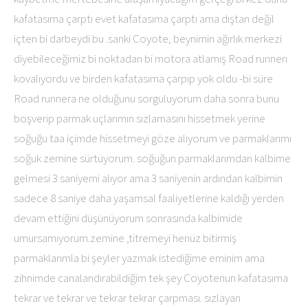
kafatasıma çarptı evet kafatasıma çarptı ama dıştan değil
içten bi darbeydi bu .sanki Coyote, beynimin ağırlık merkezi
diyebileceğimiz bi noktadan bi motora atlamış Road runnerı
kovalıyordu ve birden kafatasıma çarpıp yok oldu -bi süre
Road runnera ne olduğunu sorguluyorum daha sonra bunu
boşverip parmak uçlarımın sızlamasını hissetmek yerine
soğuğu taa içimde hissetmeyi göze alıyorum ve parmaklarımı
soğuk zemine sürtüyorum. soğuğun parmaklarımdan kalbime
gelmesi 3 saniyemi alıyor ama 3 saniyenin ardından kalbimin
sadece 8 saniye daha yaşamsal faaliyetlerine kaldığı yerden
devam ettiğini düşünüyorum sonrasında kalbimide
umursamıyorum.zemine ,titremeyi henüz bitirmiş
parmaklarımla bi şeyler yazmak istediğime eminim ama
zihnimde canalandırabildiğim tek şey Coyotenun kafatasıma
tekrar ve tekrar ve tekrar tekrar çarpması. sızlayan