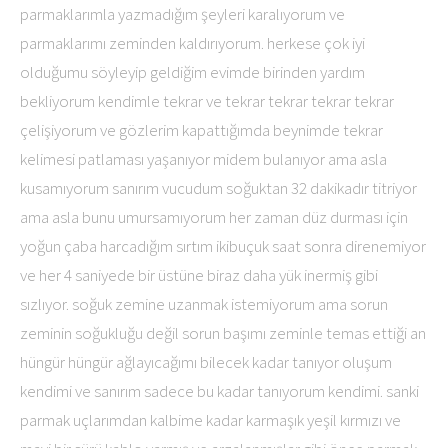
parmaklarımla yazmadığım şeyleri karalıyorum ve
parmaklarımı zeminden kaldırıyorum. herkese çok iyi
olduğumu söyleyip geldiğim evimde birinden yardım
bekliyorum kendimle tekrar ve tekrar tekrar tekrar tekrar
çelişiyorum ve gözlerim kapattığımda beynimde tekrar
kelimesi patlaması yaşanıyor midem bulanıyor ama asla
kusamıyorum sanırım vucudum soğuktan 32 dakikadır titriyor
ama asla bunu umursamıyorum her zaman düz durması için
yoğun çaba harcadığım sırtım ikibuçuk saat sonra direnemiyor
ve her 4 saniyede bir üstüne biraz daha yük inermiş gibi
sızlıyor. soğuk zemine uzanmak istemiyorum ama sorun
zeminin soğukluğu değil sorun başımı zeminle temas ettiği an
hüngür hüngür ağlayıcağımı bilecek kadar tanıyor oluşum
kendimi ve sanırım sadece bu kadar tanıyorum kendimi. sanki
parmak uçlarımdan kalbime kadar karmaşık yeşil kırmızı ve