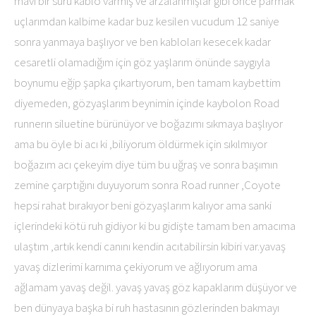
mavi bir sürü kablo varmış ve arzalanmışlar gibi önce parmak
uçlarımdan kalbime kadar buz kesilen vucudum 12 saniye
sonra yanmaya başlıyor ve ben kabloları kesecek kadar
cesaretli olamadığım için göz yaşlarım önünde saygıyla
boynumu eğip şapka çıkartıyorum, ben tamam kaybettim
diyemeden, gözyaşlarım beynimin içinde kaybolon Road
runnerın siluetine bürünüyor ve boğazımı sıkmaya başlıyor
ama bu öyle bi acı ki ,biliyorum öldürmek için sıkılmıyor
boğazım acı çekeyim diye tüm bu uğraş ve sonra başımın
zemine çarptığını duyuyorum sonra Road runner ,Coyote
hepsi rahat bırakıyor beni gözyaşlarım kalıyor ama sanki
içlerindeki kötü ruh gidiyor ki bu gidişte tamam ben amacıma
ulaştım ,artık kendi canını kendin acıtabilirsin kibiri var.yavaş
yavaş dizlerimi karnıma çekiyorum ve ağlıyorum ama
ağlamam yavaş değil. yavaş yavaş göz kapaklarım düşüyor ve
ben dünyaya başka bi ruh hastasının gözlerinden bakmayı