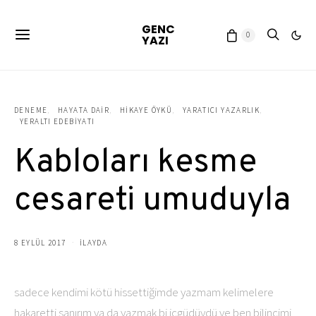
GENC
0
YAZI
DENEME
HAYATA DAIR
HIKAYE ÖYKÜ
YARATICI YAZARLIK
YERALTI EDEBIYATI
Kabloları kesme
cesareti umuduyla
8 EYLÜL 2017
ILAYDA
sadece kendimi kötü hissettiğimde yazmam kelimelere
hakaretti sanırım ya da yazmak bi içgüdüydü ve ben bilincimi