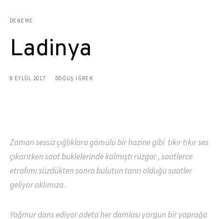
DENEME
Ladinya
8 EYLÜL 2017
DOĞUŞ İĞREK
Zaman sessiz çığlıklara gömülü bir hazine gibi tıkır tıkır ses
çıkarırken saat buklelerinde kalmıştı rüzgar , saatlerce
etrafımı süzdükten sonra bulutun tanrı olduğu saatler
geliyor aklımıza .
Yağmur dans ediyor adeta her damlası yorgun bir yaprağa