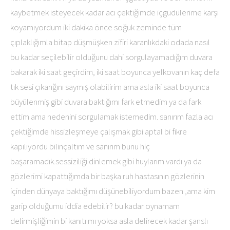
kaybetmek isteyecek kadar acı çektiğimde içgüdülerime karşı
koyamıyordum iki dakika önce soğuk zeminde tüm
çıplaklığımla bitap düşmüşken zifiri karanlıkdaki odada nasıl
bu kadar seçilebilir olduğunu dahi sorgulayamadığım duvara
bakarak iki saat geçirdim, iki saat boyunca yelkovanın kaç defa
tık sesi çıkarığını saymış olabilirim ama asla iki saat boyunca
büyülenmiş gibi duvara baktığımı fark etmedim ya da fark
ettim ama nedenini sorgulamak istemedim. sanırım fazla acı
çektiğimde hissizleşmeye çalışmak gibi aptal bi fikre
kapılıyordu bilinçaltım ve sanırım bunu hiç
başaramadık.sessiziliği dinlemek gibi huylarım vardı ya da
gözlerimi kapattığımda bir başka ruh hastasının gözlerinin
içinden dünyaya baktığımı düşünebiliyordum bazen ,ama kim
garip olduğumu iddia edebilir? bu kadar oynamam
delirmişliğimin bi kanıtı mı yoksa asla delirecek kadar şanslı