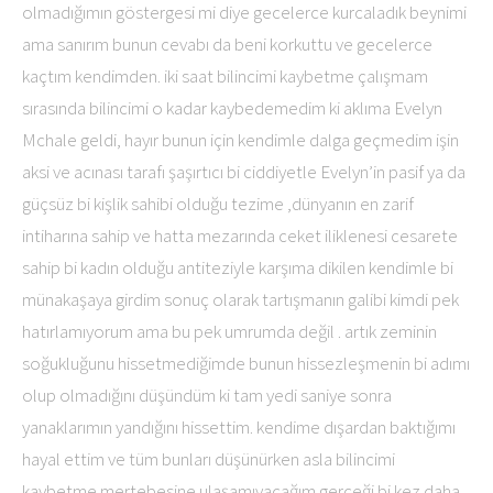
olmadığımın göstergesi mi diye gecelerce kurcaladık beynimi
ama sanırım bunun cevabı da beni korkuttu ve gecelerce
kaçtım kendimden. iki saat bilincimi kaybetme çalışmam
sırasında bilincimi o kadar kaybedemedim ki aklıma Evelyn
Mchale geldi, hayır bunun için kendimle dalga geçmedim işin
aksi ve acınası tarafı şaşırtıcı bi ciddiyetle Evelyn’in pasif ya da
güçsüz bi kişlik sahibi olduğu tezime ,dünyanın en zarif
intiharına sahip ve hatta mezarında ceket iliklenesi cesarete
sahip bi kadın olduğu antiteziyle karşıma dikilen kendimle bi
münakaşaya girdim sonuç olarak tartışmanın galibi kimdi pek
hatırlamıyorum ama bu pek umrumda değil . artık zeminin
soğukluğunu hissetmediğimde bunun hissezleşmenin bi adımı
olup olmadığını düşündüm ki tam yedi saniye sonra
yanaklarımın yandığını hissettim. kendime dışardan baktığımı
hayal ettim ve tüm bunları düşünürken asla bilincimi
kaybetme mertebesine ulaşamıyacağım gerçeği bi kez daha