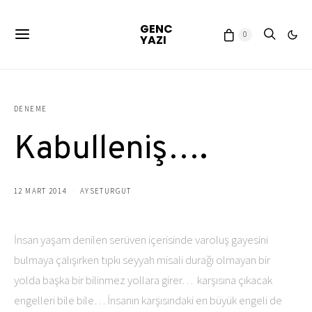
GENC
0
YAZI
DENEME
Kabulleniş….
12 MART 2014
AYSETURGUT
İnsan yaşam denilen serüven içerisinde varoluş gayesini
bulmaya çalışırken tıpkı seyyah misali durağı olmayan bir
yolda başka bir bilinmez yollara girer… karşısına çıkacak
engelleri bile bile… İnsanın karşısındaki en büyük engeli de