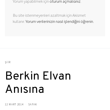
Yorum yapabilmek için
oturum açmalısınız
.
Bu site istenmeyenleri azaltmak için Akismet
kullanır.
Yorum verilerinizin nasıl işlendiğini öğrenin.
ŞIIR
Berkin Elvan
Anısına
12 MART 2014
SAFAK