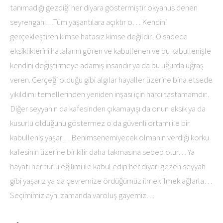
tanımadığı gezdiği her diyara göstermiştir okyanus denen
seyrengahı…Tüm yaşantılara açıktır o… Kendini
gerçekleştiren kimse hatasız kimse değildir.. O sadece
eksikliklerini hatalarını gören ve kabullenen ve bu kabullenişle
kendini değiştirmeye adamış insandır ya da bu uğurda uğraş
veren..Gerçeği olduğu gibi algılar hayaller üzerine bina etsede
yıkıldımı temellerinden yeniden inşası için harcı tastamamdır..
Diğer seyyahın da kafesinden çıkamayışı da onun eksik ya da
kusurlu olduğunu göstermez o da güvenli ortamı ile bir
kabulleniş yaşar… Benimsenemiyecek olmanın verdiği korku
kafesinin üzerine bir kilir daha takmasına sebep olur… Ya
hayatı her türlü eğilimi ile kabul edip her diyarı gezen seyyah
gibi yaşarız ya da çevremize ördüğümüz ilmek ilmek ağlarla…
Seçimimiz aynı zamanda varoluş gayemiz…