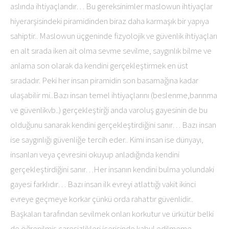
aslında ihtiyaçlarıdır… Bu gereksinimler maslowun ihtiyaçlar
hiyerarşisindeki piramidinden biraz daha karmaşık bir yapıya
sahiptir.. Maslowun üçgeninde fizyolojik ve güvenlik ihtiyaçları
en alt sırada iken ait olma sevme sevilme, saygınlık bilme ve
anlama son olarak da kendini gerçekleştirmek en üst
sıradadır. Peki her insan piramidin son basamağına kadar
ulaşabilir mi..Bazı insan temel ihtiyaçlarını (beslenme,barınma
ve güvenlikvb..) gerçekleştirği anda varoluş gayesinin de bu
olduğunu sanarak kendini gerçekleştirdiğini sanır… Bazı insan
ise saygınlığı güvenliğe tercih eder.. Kimi insan ise dünyayı,
insanları veya çevresini okuyup anladığında kendini
gerçekleştirdiğini sanır…Her insanın kendini bulma yolundaki
gayesi farklıdır… Bazı insan ilk evreyi atlattığı vakit ikinci
evreye geçmeye korkar çünkü orda rahattır güvenlidir..
Başkaları tarafından sevilmek onları korkutur ve ürkütür belki
de öğrenilmiş çaresizlikleri içerisinde kabul edilmeme