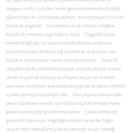
duygusu vardır o yüzden temel gereksinimlerinden ördüğü
ağdan mutlu bir üst evreye çıkamaz.. Aslında ihtiyacı onun en
büyük de engelidir…Sevmekten ve ait olmanın isteğine
karşılık ait olmama özgürlüğünü seçer…Özgürlük olarak
nitelendirdiği şey ise sadece kendi kafesinin anahtarını
bulamamazlıktır..Anahtarı sağ cebindedir ama ordan onu
alacak el sinirine beyin henüz hükmetmemiştir… İnsan bir
seyyahtır dedik ya kafesteki seyyah anahtarı düşüne dursun
seven ve yerinde durmayı sevmeyen seyyah ait olmanın
sevmenin sevilmenin kıyılarında dolaşıp kainat denen dehlizin
içinden akmaya başlamıştır bile… Kimi okyanus kenarındaki
deniz kabuklarını evinde cam fanusun içinde biriktirip evine
gelen ziyaretçisine göstermeyi bekler…Çünkü kafesinde
güvenlidir okyanusun enginliğini evinde hapseder..Diğer
seyyah deniz kabuklarını çoktan yapmıştır kolye tanıdığı