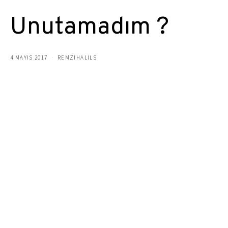
Unutamadım ?
4 MAYIS 2017
REMZIHALILS
unutmak, unut demekle olmuyor be albayım
insan içinde yaşıyor hüzünlerini, kederlerini
hani unutucağımız dediklerimizin hangisini unuttuk
unuttuk dediklerimiz unutuldu mu ?
yıllar geçse karşınıza çıksa o insan
görse sizi ilk gördüğünüz gibi bakar mıydı gözlerinize ?
hatırlarmıydı konuşmadan göz göze yaşadıklarınızı
hatırlamazdı
ve o seni unuttu ama sen onu hala unutamadın.
yıllar geçsede unutmak mı ? unutamıyoruz be albayım…