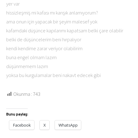
yer var
hissizleşmiş mi kafası mı karışık anlamıyorum?
ama onun için yapacak bir şeyim malesef yok
kafamdaki düşünce kapılarımı kapatsam belki çare olabilir
belki de düşüncelerim beni hırpalıyor
kendi kendime zarar veriyor olabilirim
buna engel olmam lazım
düşünmemem lazım
yoksa bu kurgulamalar beni nakavt edecek gibi
Okunma :
743
Bunu paylaş:
Facebook
X
WhatsApp