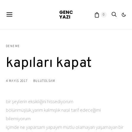
GENC
0
YAZI
DENEME
kapıları kapat
4 MAYIS 2017
BULUTOLSAM
bir şeylerin eksikliğini hissediyorum
bölünmüşlük,yarım kalmışlık nasıl tarif edeceğimi
bilemiyorum
içimde ne yaparsam yapayım mutlu olamayan yaşamayan bir