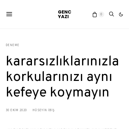
GENC
0
YAZI
DENEME
kararsızlıklarınızla
korkularınızı aynı
kefeye koymayın
30 EKIM 2020
HÜSEYIN İBİŞ