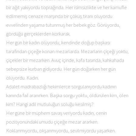
bir ağıt yakıyordu toprağında. Her isimsizlikte ve her kamufle
edilmemiş cenaze marşında bir çöküş tiranı oluyordu
evvelinden yaşama tutunmuş her bebek göz. Görüyordu,
gördüğü gerçeklerden korkarak.
Her gün bir kadın ölüyordu, kendinde doğup başkası
tarafından çiçeğe konan mezarlarda. Mezarların çiçeği yoktu,
çiçekler bir mezarken. Avuç içinde, kafa tasında, kahkahada
sebepsize kurban gidiyordu. Her gün doğarken her gün
ölüyordu. Kadın.
Adalet madrabazlığı hekimlerce sorgulanıyordu kadının
kanında fail aranırken. Başka sorgu yoktu, öldürülen kim, ölen
kim? Hangi adil mutluluğun soluğu kesilmiş?
Her güne bir müphem savaş veriyordu kadın, cenin
pozisyonundaki umudu çiçeğe mezar ararken.
Koklanmıyordu, okşanmıyordu, sevilmiyordu yaşarken.