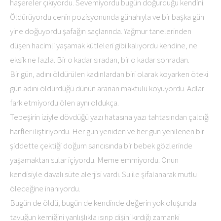
haşereler çıkıyordu. Sevemiyordu bugün doğurduğu kendini.
Öldürüyordu cenin pozisyonunda günahıyla ve bir başka gün
yine doğuyordu şafağın saçlarında. Yağmur tanelerinden
düşen hacimli yaşamak kütleleri gibi kalıyordu kendine, ne
eksik ne fazla. Bir o kadar sıradan, bir o kadar sonradan.
Bir gün, adını öldürülen kadınlardan biri olarak koyarken öteki
gün adını öldürdüğü dünün aranan maktulü koyuyordu. Adlar
fark etmiyordu ölen aynı oldukça.
Tebeşirin iziyle dövdüğü yazı hatasına yazı tahtasından çaldığı
harfler iliştiriyordu. Her gün yeniden ve her gün yenilenen bir
şiddette çektiği doğum sancısında bir bebek gözlerinde
yaşamaktan sular içiyordu. Meme emmiyordu. Onun
kendisiyle davalı süte alerjisi vardı. Su ile şifalanarak mutlu
öleceğine inanıyordu.
Bugün de öldü, bugün de kendinde değerin yok oluşunda
tavuğun kemiğini yanlışlıkla ısırıp dişini kırdığı zamanki