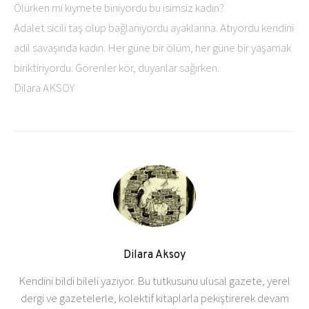
Ölürken mi kıymete biniyordu bu isimsiz kadın?
Adalet sicili taş olup bağlanıyordu ayaklarına. Atıyordu kendini
adil savaşında kadın. Her güne bir ölüm, her güne bir yaşamak
biriktiriyordu. Görenler kör, duyanlar sağırken.
Dilara AKSOY
Dilara Aksoy
Kendini bildi bileli yazıyor. Bu tutkusunu ulusal gazete, yerel
dergi ve gazetelerle, kolektif kitaplarla pekiştirerek devam