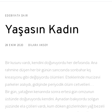
EDEBIYATA DAIR
Yaşasın Kadın
28 EKIM 2020
DILARA AKSOY
Bir kusuru vardı, kendini doğuruyordu her defasında. Ana
rahmine düşen her bir günün sancısında sonbahar kış
kreasyonu gibi değişiyordu ölümleri. Eteklerinde mucizevi
parkeler asılıydı, gidişinde periyodik ölüm cetvelleri…
Bir gün, yatağının kenarında sonra ertesi gün omzunun
üstünde doğuruyordu kendini. Aynadan bakıyordu solgun
yüzünde ela çölleri vardı, kum döken gözlerinden yağ bezeli