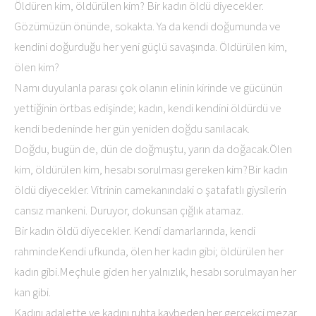
Öldüren kim, öldürülen kim? Bir kadın öldü diyecekler.
Gözümüzün önünde, sokakta. Ya da kendi doğumunda ve
kendini doğurduğu her yeni güçlü savaşında. Öldürülen kim,
ölen kim?
Namı duyulanla parası çok olanın elinin kirinde ve gücünün
yettiğinin örtbas edişinde; kadın, kendi kendini öldürdü ve
kendi bedeninde her gün yeniden doğdu sanılacak.
Doğdu, bugün de, dün de doğmuştu, yarın da doğacak.Ölen
kim, öldürülen kim, hesabı sorulması gereken kim?Bir kadın
öldü diyecekler. Vitrinin camekanındaki o şatafatlı giysilerin
cansız mankeni. Duruyor, dokunsan çığlık atamaz.
Bir kadın öldü diyecekler. Kendi damarlarında, kendi
rahmindeKendi ufkunda, ölen her kadın gibi; öldürülen her
kadın gibi.Meçhule giden her yalnızlık, hesabı sorulmayan her
kan gibi.
Kadını adalette ve kadını ruhta kaybeden her gerçekçi mezar