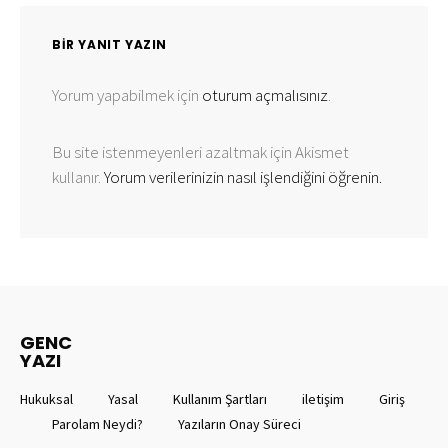
BIR YANIT YAZIN
Yorum yapabilmek için
oturum açmalısınız
.
Bu site istenmeyenleri azaltmak için Akismet
kullanır.
Yorum verilerinizin nasıl işlendiğini öğrenin.
GENC
YAZI
Hukuksal
Yasal
Kullanım Şartları
iletişim
Giriş
Parolam Neydi?
Yazıların Onay Süreci