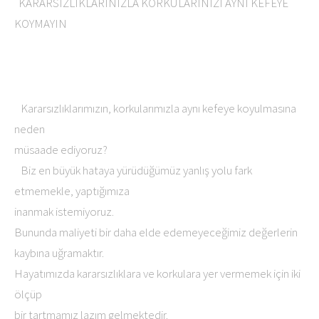
KARARSIZLIKLARINIZLA KORKULARINIZI AYNI KEFEYE
KOYMAYIN
Kararsızlıklarımızın, korkularımızla aynı kefeye koyulmasına
neden
müsaade ediyoruz?
Biz en büyük hataya yürüdüğümüz yanlış yolu fark
etmemekle, yaptığımıza
inanmak istemiyoruz.
Bununda maliyeti bir daha elde edemeyeceğimiz değerlerin
kaybına uğramaktır.
Hayatımızda kararsızlıklara ve korkulara yer vermemek için iki
ölçüp
bir tartmamız lazım gelmektedir.