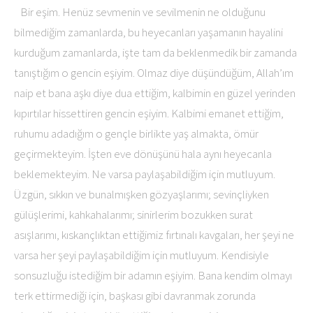
Bir eşim. Henüz sevmenin ve sevilmenin ne olduğunu
bilmediğim zamanlarda, bu heyecanları yaşamanın hayalini
kurduğum zamanlarda, işte tam da beklenmedik bir zamanda
tanıştığım o gencin eşiyim. Olmaz diye düşündüğüm, Allah’ım
naip et bana aşkı diye dua ettiğim, kalbimin en güzel yerinden
kıpırtılar hissettiren gencin eşiyim. Kalbimi emanet ettiğim,
ruhumu adadığım o gençle birlikte yaş almakta, ömür
geçirmekteyim. İşten eve dönüşünü hala aynı heyecanla
beklemekteyim. Ne varsa paylaşabildiğim için mutluyum.
Üzgün, sıkkın ve bunalmışken gözyaşlarımı; sevinçliyken
gülüşlerimi, kahkahalarımı; sinirlerim bozukken surat
asışlarımı, kıskançlıktan ettiğimiz fırtınalı kavgaları, her şeyi ne
varsa her şeyi paylaşabildiğim için mutluyum. Kendisiyle
sonsuzluğu istediğim bir adamın eşiyim. Bana kendim olmayı
terk ettirmediği için, başkası gibi davranmak zorunda