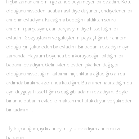
hiçbir zaman annemin gözünde büyümeyen bir evladım. Kötü
olduğunu hisseden, acaba nasıl diye düşünen, endişelenen bir
annenin evladıyım. Kucağıma bebeğimi aldıktan sonra
annemin parçasıyım, can parçasıyım diye hissettiğim bir
evladım. Gözyaşlarımı ve gülüşlerimi paylaştığım bir annem
olduğu için şükür eden bir evladım. Bir babanın evladıyım aynı
zamanda. Hayatım boyunca beni koruyacağını bildiğim bir
babanın evladıyım. Gelinliklerle evden çıkarken dağ gibi
olduğunu hissettiğim; kalbimin hıçkırıklarla ağladığı o an da
ardımda bırakmak zorunda kaldığım. Bu anı her hatırladığımda
aynı duyguyu hissettiğim o dağ gibi adamın evladıyım. Böyle
bir anne babanın evladı olmaktan mutluluk duyan ve şükreden
bir kadınım…
İyi ki çocuğum, iyi ki anneyim, iyi ki evladıyım annemin ve
babamın.