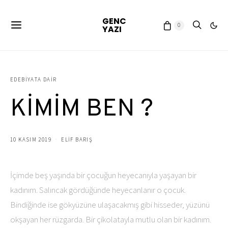
GENC
0
YAZI
EDEBIYATA DAIR
KİMİM BEN ?
10 KASIM 2019
ELIF BARIŞ
İçimde beş yaşında bir çocuğun heyecanıyla yaşayan bir
kadınım. Salıncak gördüğünde heyecanlanır o çocuk.
Bindiğinde ise gökyüzüne ulaşacakmış gibi hisseder, yüzünü
okşayan her rüzgarda. Bir çikolatayla mutlu olan bir kadınım.