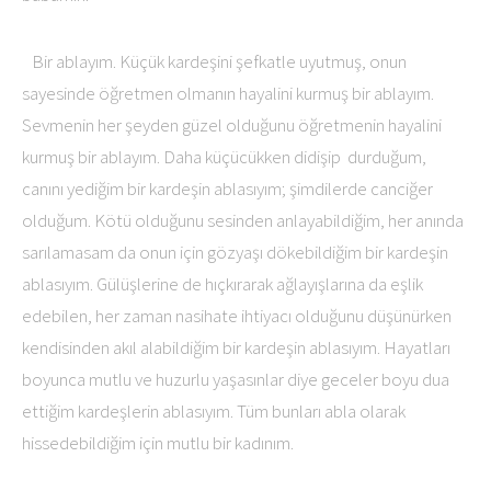
Bir ablayım. Küçük kardeşini şefkatle uyutmuş, onun
sayesinde öğretmen olmanın hayalini kurmuş bir ablayım.
Sevmenin her şeyden güzel olduğunu öğretmenin hayalini
kurmuş bir ablayım. Daha küçücükken didişip durduğum,
canını yediğim bir kardeşin ablasıyım; şimdilerde canciğer
olduğum. Kötü olduğunu sesinden anlayabildiğim, her anında
sarılamasam da onun için gözyaşı dökebildiğim bir kardeşin
ablasıyım. Gülüşlerine de hıçkırarak ağlayışlarına da eşlik
edebilen, her zaman nasihate ihtiyacı olduğunu düşünürken
kendisinden akıl alabildiğim bir kardeşin ablasıyım. Hayatları
boyunca mutlu ve huzurlu yaşasınlar diye geceler boyu dua
ettiğim kardeşlerin ablasıyım. Tüm bunları abla olarak
hissedebildiğim için mutlu bir kadınım.