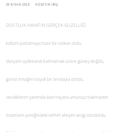
29 NISAN 2019
HÜSEYIN İBİŞ
DOSTLUK HAYATIN GERÇEK GÜZELLİĞİ
kalbim patlamaya hazır bir volkan oldu,
dünyam aydınlandı batmamak üzere güneş doğdu,
gönül ırmağım büyük bir sevdayla doldu,
sevdiklerim yanımda iken hayata umutsuz bakmadım.
insanların yüreğindeki nefret ateşini sevgi söndürdü,