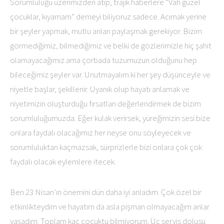
Sorumluluğu üzerimizden atıp, trajik haberlere “Vah güzel
çocuklar, kıyamam” demeyi biliyoruz sadece. Acımak yerine
bir şeyler yapmak, mutlu anları paylaşmak gerekiyor. Bizim
görmediğimiz, bilmediğimiz ve belki de gözlerimizle hiç şahit
olamayacağımız ama çorbada tuzumuzun olduğunu hep
bileceğimiz şeyler var. Unutmayalım ki her şey düşünceyle ve
niyetle başlar, şekillenir. Uyanık olup hayatı anlamak ve
niyetimizin oluşturduğu fırsatları değerlendirmek de bizim
sorumluluğumuzda. Eğer kulak verirsek, yüreğimizin sesi bize
onlara faydalı olacağımız her neyse onu söyleyecek ve
sorumluluktan kaçmazsak, sürprizlerle bizi onlara çok çok
faydalı olacak eylemlere itecek.
Ben 23 Nisan’ın önemini dün daha iyi anladım. Çok özel bir
etkinlikteydim ve hayatım da asla pişman olmayacağım anlar
yaşadım. Toplam kaç çocuktu bilmiyorum. Üç servis dolusu