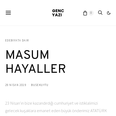
GENC
0
YAZI
EDEBIYATA DAIR
MASUM
HAYALLER
29 NISAN 2019
BUSEKUYTU
23 Nisan’ın bize kazandırdığı cumhuriyet ve istiklalimizi
gelecek kuşaklara emanet eden büyük önderimiz ATATÜRK