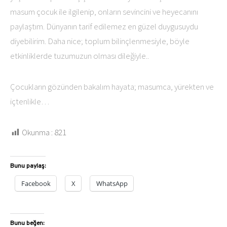
masum çocuk ile ilgilenip, onların sevincini ve heyecanını
paylaştım. Dünyanın tarif edilemez en güzel duygusuydu
diyebilirim. Daha nice; toplum bilinçlenmesiyle, böyle
etkinliklerde tuzumuzun olması dileğiyle..
Çocukların gözünden bakalım hayata; masumca, yürekten ve
içtenlikle…
Okunma :
821
Bunu paylaş:
Facebook
X
WhatsApp
Bunu beğen: