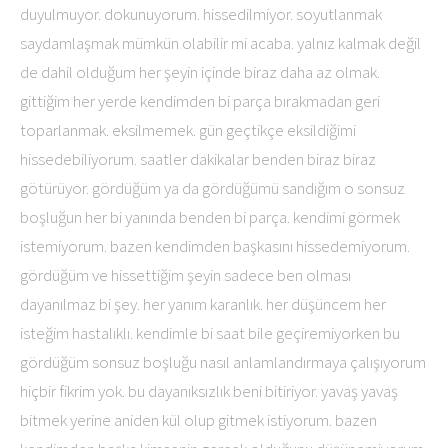
duyulmuyor. dokunuyorum. hissedilmiyor. soyutlanmak
saydamlaşmak mümkün olabilir mi acaba. yalnız kalmak değil
de dahil olduğum her şeyin içinde biraz daha az olmak.
gittiğim her yerde kendimden bi parça bırakmadan geri
toparlanmak. eksilmemek. gün geçtikçe eksildiğimi
hissedebiliyorum. saatler dakikalar benden biraz biraz
götürüyor. gördüğüm ya da gördüğümü sandığım o sonsuz
boşluğun her bi yanında benden bi parça. kendimi görmek
istemiyorum. bazen kendimden başkasını hissedemiyorum.
gördüğüm ve hissettiğim şeyin sadece ben olması
dayanılmaz bi şey. her yanım karanlık. her düşüncem her
isteğim hastalıklı. kendimle bi saat bile geçiremiyorken bu
gördüğüm sonsuz boşluğu nasıl anlamlandırmaya çalışıyorum
hiçbir fikrim yok. bu dayanıksızlık beni bitiriyor. yavaş yavaş
bitmek yerine aniden kül olup gitmek istiyorum. bazen