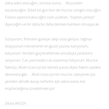
daha adım atacağım, sonrası sonra… Mucizeleri
kazanacağım. Elbet bir gün ben de mucize zengini olacağım.
Fukara aşkıma bakacağım öyle uzaktan, “baştan yanlıştı”
diyeceğim ve bir daha bir daha demek mümkün olmayacak.
Sızlıyorum; fırtınanın güneşe rakip olası geliyor. Yağmur
döşüyorum mevsimimin en güzel yazına; kanıyorum,
kalıyorum. Yeniden güçlenebilmek umuduyla yaralarımı
ısırıyorum. Can yanmadan can uslanmaz biliyorum. Mucize
fakiriyiz; Allah rızası için bir ekmek parası diyen fakirin sadaka
dilenmesi gibi… Allah rızası için bir mucize; iyileşmek için,
yeniden dimdik durup nefretle aşk sakıncasına, kör
müptelalığıma sövebilmek için!
Dilara AKSOY