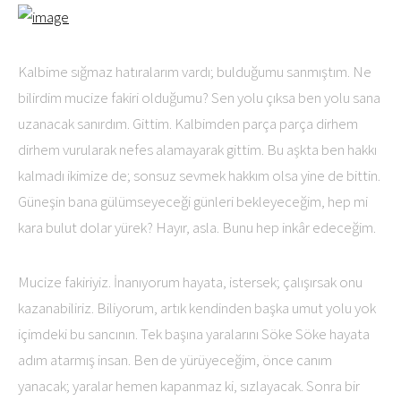
Kalbime sığmaz hatıralarım vardı; bulduğumu sanmıştım. Ne
bilirdim mucize fakiri olduğumu? Sen yolu çıksa ben yolu sana
uzanacak sanırdım. Gittim. Kalbimden parça parça dirhem
dirhem vurularak nefes alamayarak gittim. Bu aşkta ben hakkı
kalmadı ikimize de; sonsuz sevmek hakkım olsa yine de bittin.
Güneşin bana gülümseyeceği günleri bekleyeceğim, hep mi
kara bulut dolar yürek? Hayır, asla. Bunu hep inkâr edeceğim.
Mucize fakiriyiz. İnanıyorum hayata, istersek; çalışırsak onu
kazanabiliriz. Biliyorum, artık kendinden başka umut yolu yok
içimdeki bu sancının. Tek başına yaralarını Söke Söke hayata
adım atarmış insan. Ben de yürüyeceğim, önce canım
yanacak; yaralar hemen kapanmaz ki, sızlayacak. Sonra bir