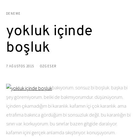
DENEME
yokluk içinde
boşluk
7 AĞUSTOS 2015
OZGESER
bakıyorum. sonsuz bi boşluk. başka bi
şey göremiyorum. belki de bakmıyorumdur. düşünüyorum.
içinden çıkamadığım bi karanlık. kafamın içi çok karanlık. ama
etrafıma bakınca gördüğüm bi sonsuzluk değil. bu karanlığın bi
sınırı var. korkuyorum. bu sınırlar bazen gitgide daralıyor.
kafamın içini gerçek anlamda sıkıştırıyor. konuşuyorum.