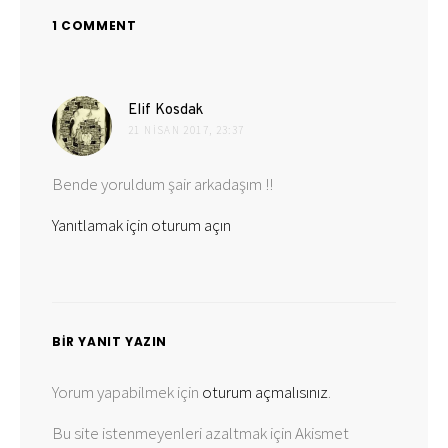
1 COMMENT
dedi
Elif Kosdak
ki:
21 NISAN 2017, 23:37
Bende yoruldum şair arkadaşım !!
Yanıtlamak için oturum açın
BIR YANIT YAZIN
Yorum yapabilmek için
oturum açmalısınız
.
Bu site istenmeyenleri azaltmak için Akismet