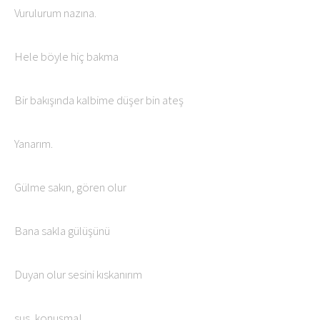
Vurulurum nazına.
Hele böyle hiç bakma
Bir bakışında kalbime düşer bin ateş
Yanarım.
Gülme sakın, gören olur
Bana sakla gülüşünü
Duyan olur sesini kıskanırım
sus, konuşma!