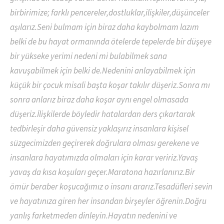
birbirimize; farklı pencereler,dostluklar,ilişkiler,düşünceler
aşılarız.Seni bulmam için biraz daha kaybolmam lazım
belki de bu hayat ormanında ötelerde tepelerde bir düşeye
bir yükseke yerimi nedeni mi bulabilmek sana
kavuşabilmek için belki de.Nedenini anlayabilmek için
küçük bir çocuk misali başta koşar takılır düşeriz.Sonra mı
sonra anlarız biraz daha koşar aynı engel olmasada
düşeriz.İlişkilerde böyledir hatalardan ders çıkartarak
tedbirleşir daha güvensiz yaklaşırız insanlara kişisel
süzgecimizden geçirerek doğrulara olması gerekene ve
insanlara hayatımızda olmaları için karar veririz.Yavaş
yavaş da kısa koşuları geçer.Maratona hazırlanırız.Bir
ömür beraber koşucağımız o insanı ararız.Tesadüfleri sevin
ve hayatınıza giren her insandan birşeyler öğrenin.Doğru
yanlış farketmeden dinleyin.Hayatın nedenini ve