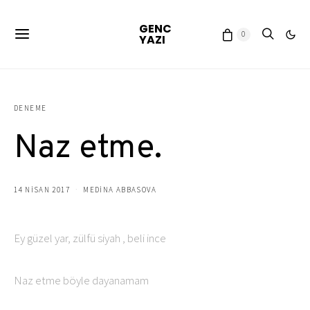
GENC
0
YAZI
DENEME
Naz etme.
14 NISAN 2017
MEDINA ABBASOVA
Ey güzel yar, zülfü siyah , beli ince
Naz etme böyle dayanamam