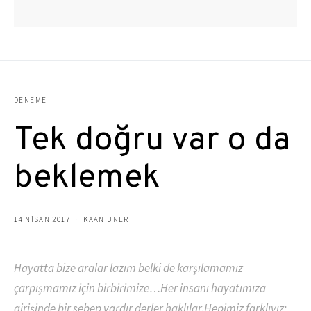
DENEME
Tek doğru var o da
beklemek
14 NISAN 2017
KAAN UNER
Hayatta bize aralar lazım belki de karşılamamız
çarpışmamız için birbirimize…Her insanı hayatımıza
girişinde bir sebep vardır derler haklılar.Hepimiz farklıyız;