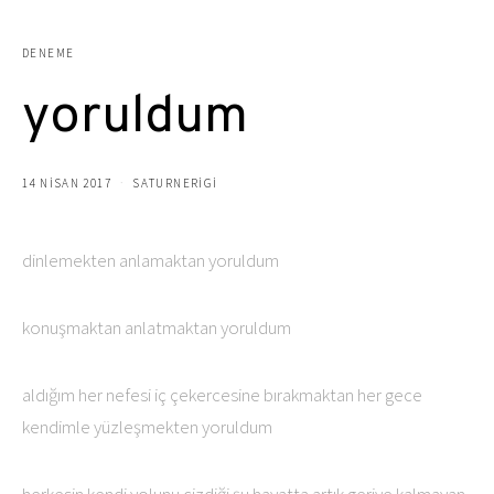
DENEME
yoruldum
14 NISAN 2017
SATURNERIGI
dinlemekten anlamaktan yoruldum
konuşmaktan anlatmaktan yoruldum
aldığım her nefesi iç çekercesine bırakmaktan her gece
kendimle yüzleşmekten yoruldum