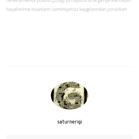
herkesin kendi yolunu çizdiği şu hayatta artık geriye kalmayan
hayallerime insanların samimiyetsiz kaygılarından yoruldum
saturnerigi