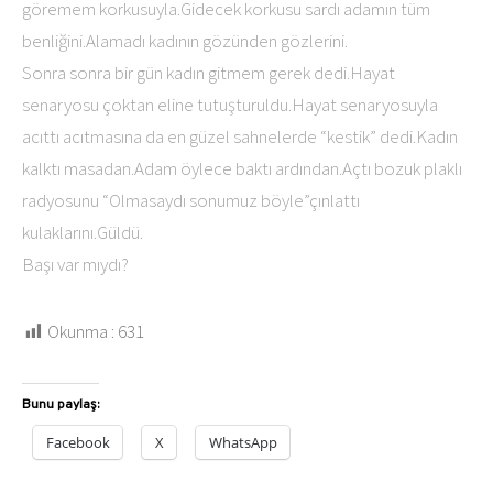
göremem korkusuyla.Gidecek korkusu sardı adamın tüm
benliğini.Alamadı kadının gözünden gözlerini.
Sonra sonra bir gün kadın gitmem gerek dedi.Hayat
senaryosu çoktan eline tutuşturuldu.Hayat senaryosuyla
acıttı acıtmasına da en güzel sahnelerde “kestik” dedi.Kadın
kalktı masadan.Adam öylece baktı ardından.Açtı bozuk plaklı
radyosunu “Olmasaydı sonumuz böyle”çınlattı
kulaklarını.Güldü.
Başı var mıydı?
Okunma :
631
Bunu paylaş:
Facebook
X
WhatsApp