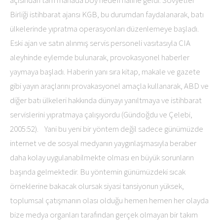
açısından tam manada boy hedefi haline geldi. Sovyetler
Birliği istihbarat ajansı KGB, bu durumdan faydalanarak, batı
ülkelerinde yıpratma operasyonları düzenlemeye başladı.
Eski ajan ve satın alınmış servis personeli vasıtasıyla CIA
aleyhinde eylemde bulunarak, provokasyonel haberler
yaymaya başladı. Haberin yanı sıra kitap, makale ve gazete
gibi yayın araçlarını provakasyonel amaçla kullanarak, ABD ve
diğer batı ülkeleri hakkında dünyayı yanıltmaya ve istihbarat
servislerini yıpratmaya çalışıyordu (Gündoğdu ve Çelebi,
2005:52). Yani bu yeni bir yöntem değil sadece günümüzde
internet ve de sosyal medyanın yaygınlaşmasıyla beraber
daha kolay uygulanabilmekte olması en büyük sorunların
başında gelmektedir. Bu yöntemin günümüzdeki sıcak
örneklerine bakacak olursak siyasi tansiyonun yüksek,
toplumsal çatışmanın olası olduğu hemen hemen her olayda
bize medya organları tarafından gerçek olmayan bir takım