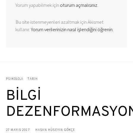
Yorum yapabilmek için
oturum açmalısınız
.
Bu site istenmeyenleri azaltmak için Akismet
kullanır.
Yorum verilerinizin nasıl işlendiğini öğrenin.
PSIKOLOJI
TARIH
BİLGİ
DEZENFORMASYO
27 MAYIS 2017
HASAN HÜSEYIN GÖKÇE