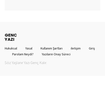
GENC
YAZI
Hukuksal
Yasal
Kullanım Şartları
iletişim
Giriş
Parolam Neydi?
Yazıların Onay Süreci
Söz Yaşlanır Yazı Genç Kalır.