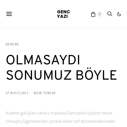
GENC
0
YAZI
DENEME
OLMASAYDI
SONUMUZ BÖYLE
27 MAYIS 2017
BUSE TCBUSE
Kadının gülüşleri vardı o masada.Gamzeleri içkisine meze
olmuştu.Sigarasını bile içmedi adam sırf dumanından kadını