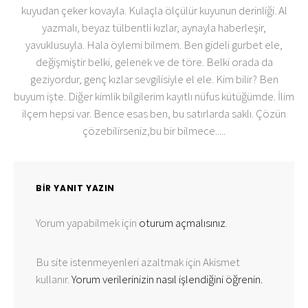
kuyudan çeker kovayla. Kulaçla ölçülür kuyunun derinliği. Al
yazmalı, beyaz tülbentli kızlar, aynayla haberleşir,
yavuklusuyla. Hala öylemi bilmem. Ben gideli gurbet ele,
değişmiştir belki, gelenek ve de töre. Belki orada da
geziyordur, genç kızlar sevgilisiyle el ele. Kim bilir? Ben
buyum işte. Diğer kimlik bilgilerim kayıtlı nüfus kütüğümde. İlim
ilçem hepsi var. Bence esas ben, bu satırlarda saklı. Çözün
çözebilirseniz,bu bir bilmece.....
BIR YANIT YAZIN
Yorum yapabilmek için
oturum açmalısınız
.
Bu site istenmeyenleri azaltmak için Akismet
kullanır.
Yorum verilerinizin nasıl işlendiğini öğrenin.