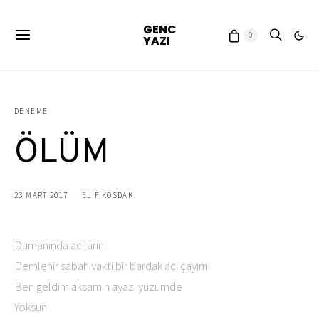
GENC
0
YAZI
DENEME
ÖLÜM
23 MART 2017
ELIF KOSDAK
Dumanında acıların
Demlenir sabah vakti bir bardak acı çayım
Ben geldim aksamın ayazı yüzümde
Yoksun