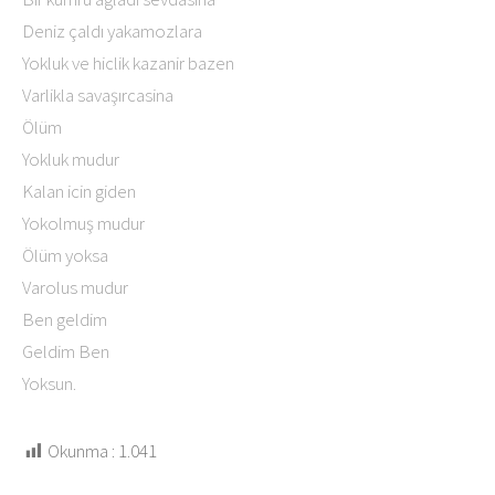
Deniz çaldı yakamozlara
Yokluk ve hiclik kazanir bazen
Varlikla savaşırcasina
Ölüm
Yokluk mudur
Kalan icin giden
Yokolmuş mudur
Ölüm yoksa
Varolus mudur
Ben geldim
Geldim Ben
Yoksun.
Okunma :
1.041