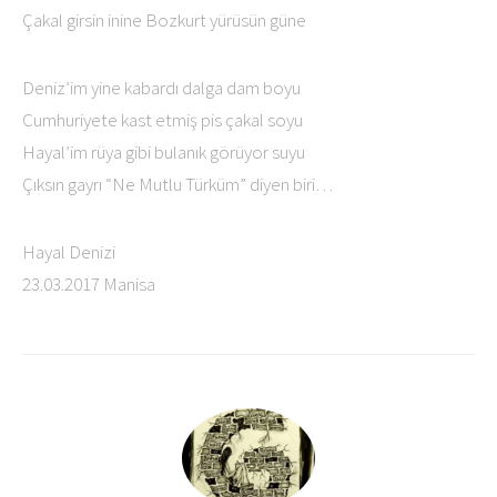
Çakal girsin inine Bozkurt yürüsün güne
Deniz’im yine kabardı dalga dam boyu
Cumhuriyete kast etmiş pis çakal soyu
Hayal’im rüya gibi bulanık görüyor suyu
Çıksın gayrı “Ne Mutlu Türküm” diyen biri…
Hayal Denizi
23.03.2017 Manisa