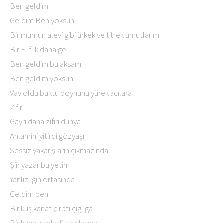
Ben geldim
Geldim Ben yoksun
Bir mumun alevi gibi ürkek ve titrek umutlarım
Bir Eliflik daha gel
Ben geldim bu aksam
Ben geldim yoksun
Vav oldu buktu boynunu yürek acılara
Zifiri
Gayri daha zifiri dünya
Anlamini yitirdi gözyaşı
Sessiz yakarışların çıkmazında
Şiir yazar bu yetim
Yanlızlığın ortasinda
Geldim ben
Bir kuş kanat çırptı çıgliga
Bir kumru agladi sevdasına