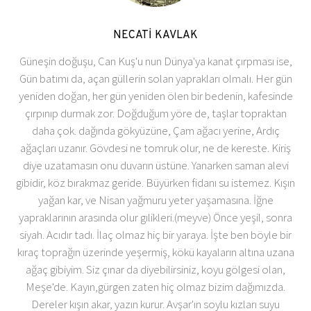
NECATİ KAVLAK
Güneşin doğuşu, Can Kuş'u nun Dünya'ya kanat çırpması ise,
Gün batımı da, açan güllerin solan yaprakları olmalı. Her gün
yeniden doğan, her gün yeniden ölen bir bedenin, kafesinde
çırpınıp durmak zor. Doğduğum yöre de, taşlar topraktan
daha çok. dağında gökyüzüne, Çam ağacı yerine, Ardıç
ağaçları uzanır. Gövdesi ne tomruk olur, ne de kereste. Kiriş
diye uzatamasın onu duvarın üstüne. Yanarken saman alevi
gibidir, köz bırakmaz geride. Büyürken fidanı su istemez. Kışın
yağan kar, ve Nisan yağmuru yeter yaşamasına. İğne
yapraklarının arasında olur gılikleri.(meyve) Önce yeşil, sonra
siyah. Acıdır tadı. İlaç olmaz hiç bir yaraya. İşte ben böyle bir
kıraç toprağın üzerinde yeşermiş, kökü kayaların altına uzana
ağaç gibiyim. Siz çınar da diyebilirsiniz, koyu gölgesi olan,
Meşe'de. Kayın,gürgen zaten hiç olmaz bizim dağımızda.
Dereler kışın akar, yazın kurur. Avşar'ın soylu kızları suyu