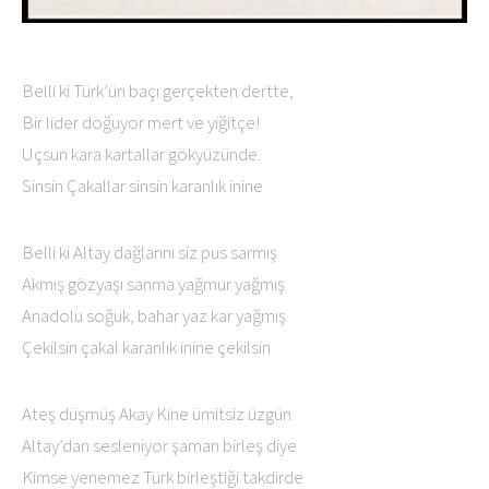
Belli ki Türk’ün baçı gerçekten dertte,
Bir lider doğuyor mert ve yiğitçe!
Uçsun kara kartallar gökyüzünde.
Sinsin Çakallar sinsin karanlık inine
Belli ki Altay dağlarını siz pus sarmış
Akmış gözyaşı sanma yağmur yağmış
Anadolu soğuk, bahar yaz kar yağmış
Çekilsin çakal karanlık inine çekilsin
Ateş düşmüş Akay Kine ümitsiz üzgün
Altay’dan sesleniyor şaman birleş diye
Kimse yenemez Türk birleştiği takdirde