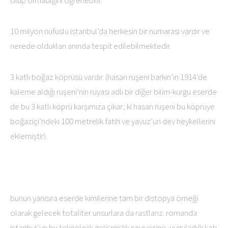
olup olmadığını öğrenebilir.
10 milyon nüfuslu istanbul’da herkesin bir numarası vardır ve
nerede oldukları anında tespit edilebilmektedir.
3 katlı boğaz köprüsü vardır. (hasan ruşeni barkın’ın 1914’de
kaleme aldığı ruşeni’nin rüyası adlı bir diğer bilim-kurgu eserde
de bu 3 katlı köprü karşımıza çıkar; ki hasan ruşeni bu köprüye
boğaziçi’ndeki 100 metrelik fatih ve yavuz’un dev heykellerini
eklemiştir).
bunun yanısıra eserde kimilerine tam bir distopya örneği
olarak gelecek totaliter unsurlara da rastlarız. romanda
istanbul’un bu teknolojik gelişmişlik seviyesine, uyguladığı katı