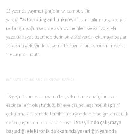
13 yasında yayımcılığını john w. campbell’in
yaptığı
“astounding and unknown”
isimli bilim-kurgu dergisi
ile tanıştı. yoğun şekilde asimov, heinlein ve van vogt –ki
yazarlık hayatı üzerinde derin bir etkisi vardır- okumaya başlar.
14 yasına geldiğinde bugün artık kayıp olan ilk romanını yazdı:
“return to liliput”.
BIR ASTOUNDING AND UNKNOWN KAPAĞI.
18 yaşında annesinin yanından, sakinlerini sanatçıların ve
eşcinsellerin oluşturduğu bir eve taşındı. eşcinsellik ilgisini
çekti ama kısa sürede tercihinin bu yönde olmadığını anladı. ilk
defa uyuşturucu ile burada tanıştı.
1947 yılında çalışmaya
başladığı elektronik dükkanında yazarlığın yanında