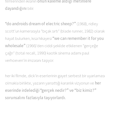
filmlerinden ikisinin
onun kaleme aldığı metinlere
dayandığını
bilir.
“do androids dream of electric sheep?”
(1968), ridley
scott’un kamerasıyla “bıçak sırtı” (blade runner, 1982) olarak
hayat bulurken, kısa hikayesi
“we can remember it for you
wholesale”
(1966)’den ciddi şekilde etkilenen “gerçeğe
çağrı” (total recall, 1990) kaotik sinema adamı paul
verhoeven’in imzasını taşıyor.
her iki filmde, dick’in eserlerinin gayet serbest bir uyarlaması
olmakla birlikte, yazarın yansıttığı karanlık vizyonun ve
her
eserinde irdelediği “gerçek nedir?” ve “biz kimiz?”
sorunsalını fazlasıyla taşıyorlardı.