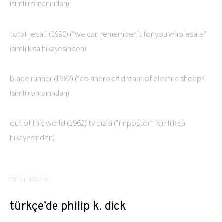
isimli romanından)
total recall (1990) (“we can remember it for you wholesale”
isimli kısa hikayesinden)
blade runner (1982) (“do androids dream of electric sheep?
isimli romanından)
out of this world (1962) tv dizisi (“impostor” isimli kısa
hikayesinden)
TOTAL RECALL
türkçe’de philip k. dick