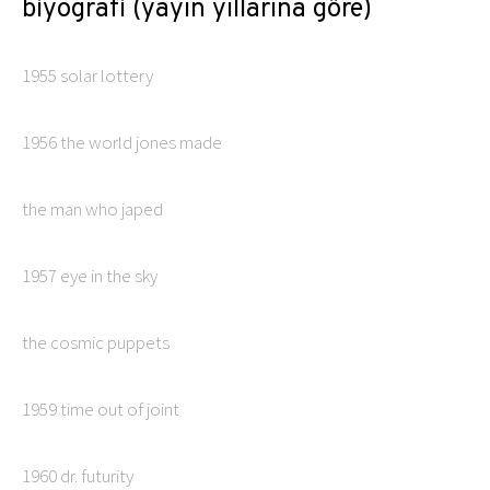
biyografi (yayın yıllarına göre)
1955 solar lottery
1956 the world jones made
the man who japed
1957 eye in the sky
the cosmic puppets
1959 time out of joint
1960 dr. futurity