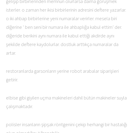
gelişip birbirlerinden memnun olurlarsa daima görüşmek
isterler. o zaman her ikisi birbirlerinin adresini deftere yazarlar.
o iki ahbap birbirlerine yeni numaralar verirler. mesela biri
diğerine ‘ ben seni bir numara ile ahbaplığa kabul ettim’ der.
diğeride berikini aynı numara ile kabul ettiği akdirde aynı
şekilde deftere kaydolurlar. dostluk arttıkça numaralar da
artar.
restoranlarda garsonların yerine robot arabalar siparişleri
getirir.
elbise gibi giyilen uçma makineleri dahil bütün makineler suyla
çalışmaktadır.
polisler insanların şipşak röntgenini çekip herhangi bir hastalığı