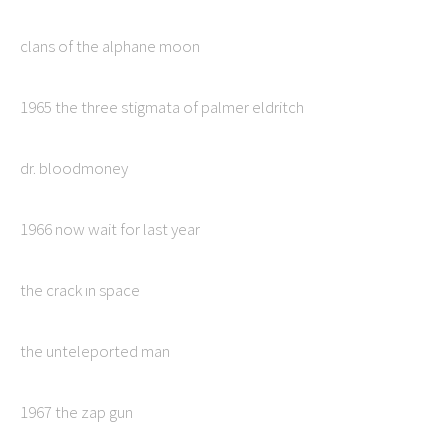
clans of the alphane moon
1965 the three stigmata of palmer eldritch
dr. bloodmoney
1966 now wait for last year
the crack ın space
the unteleported man
1967 the zap gun