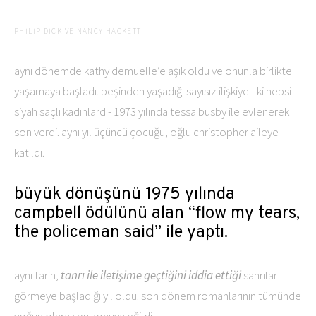
PHILIP DICK VE NANCY HACKETT
aynı dönemde kathy demuelle’e aşık oldu ve onunla birlikte
yaşamaya başladı. peşinden yaşadığı sayısız ilişkiye –ki hepsi
siyah saçlı kadınlardı- 1973 yılında tessa busby ile evlenerek
son verdi. aynı yıl üçüncü çocuğu, oğlu christopher aileye
katıldı.
büyük dönüşünü 1975 yılında
campbell ödülünü alan “flow my tears,
the policeman said” ile yaptı.
aynı tarih,
tanrı ile iletişime geçtiğini iddia ettiği
sanrılar
görmeye başladığı yıl oldu. son dönem romanlarının tümünde