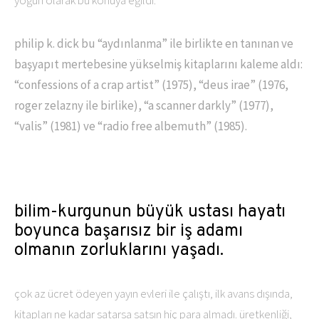
yoğun olarak bu konuya eğildi.
philip k. dick bu “aydınlanma” ile birlikte en tanınan ve
başyapıt mertebesine yükselmiş kitaplarını kaleme aldı:
“confessions of a crap artist” (1975), “deus irae” (1976,
roger zelazny ile birlike), “a scanner darkly” (1977),
“valis” (1981) ve “radio free albemuth” (1985).
bilim-kurgunun büyük ustası hayatı
boyunca başarısız bir iş adamı
olmanın zorluklarını yaşadı.
çok az ücret ödeyen yayın evleri ile çalıştı, ilk avans dışında,
kitapları ne kadar satarsa satsın hiç para almadı. üretkenliği,