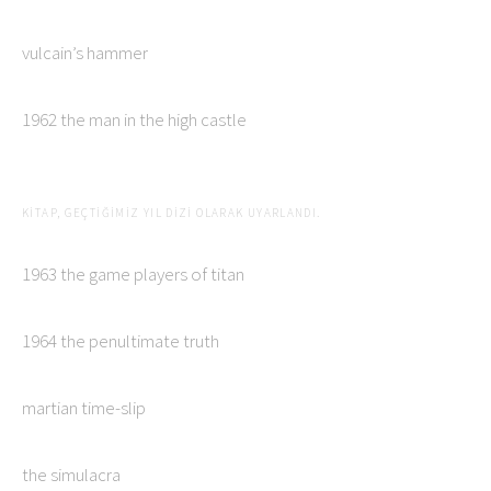
vulcain’s hammer
1962 the man in the high castle
KITAP, GEÇTIĞIMIZ YIL DIZI OLARAK UYARLANDI.
1963 the game players of titan
1964 the penultimate truth
martian time-slip
the simulacra