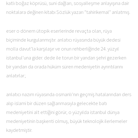
katlı boğaz köprüsü, suni dağları, sosyalleşme anlayışına dair
noktalara değinen kitabı Sözlük yazarı “tahirikemal” anlatmış.
eser o dönem ütopik eserlerinde revaçta olan, rüya
biçiminde kurgulanmıştır. anlatıcı rüyasında büyük dedesi
molla davut’la karşılaşır ve onun rehberliğinde 24. yüzyıl
istanbul’una gider. dede ile torun bir yandan şehri gezerken
bir yandan da orada hüküm süren medeniyetin ayrıntılarını
anlatırlar;
anlatıcı nazım rüyasında osmanlı’nın geçmiş hatalarından ders
alıp islami bir düzen sağlanmasıyla gelecekte batı
medeniyetini alt ettiğini görür, o yüzyılda istanbul dünya
medeniyetinin başkenti olmuş, büyük teknolojik ilerlemeler
kaydetmiştir.