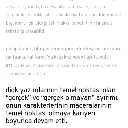
dehasının yanında, bu devamlı para ihtiyacı içinde olma
durumu ile de açıklanabilir.
ancak hayatının son döneminde
bıçak sırtı için aldığı telif hakkı ile belirli bir finansal
rahatlığa ulaşabildi.
philip k. dick, film gösterime girmeden kısa bir süre önce
santa ana, kalifornia’da kalp krizinden hayata veda
etti.
sadece 53 yaşındaydı. arkasında 36 roman ve yüzlerce
kısa hikaye bırakmıştı.
dick yazımlarının temel noktası olan
“gerçek” ve “gerçek olmayan” ayırımı,
onun karakterlerinin maceralarının
temel noktası olmaya kariyeri
boyunca devam etti.