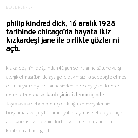
BLADE RUNNER
philip kindred dick, 16 aralık 1928
tarihinde chicago’da hayata ikiz
kızkardeşi jane ile birlikte gözlerini
açtı.
kız kardeşinin, doğumdan 41 gün sonra anne sütüne karşı
alerjik olması (bir iddiaya göre bakımsızlık) sebebiyle ölmesi,
onun hayatı boyunca annesinden (dorothy grant kindred)
nefret etmesine ve
kardeşinin özlemini içinde
taşımasına
sebep oldu. çocukluğu, ebeveynlerinin
boşanması ve çeşitli paranoyalar taşıması sebebiyle (açık
alan korkusu vb.) evinin dört duvarı arasında, annesinin
kontrolü altında geçti.