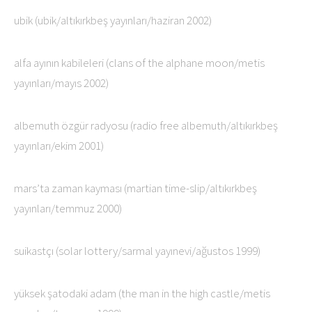
ubik (ubik/altıkırkbeş yayınları/haziran 2002)
alfa ayının kabileleri (clans of the alphane moon/metis
yayınları/mayıs 2002)
albemuth özgür radyosu (radio free albemuth/altıkırkbeş
yayınları/ekim 2001)
mars’ta zaman kayması (martian time-slip/altıkırkbeş
yayınları/temmuz 2000)
suikastçı (solar lottery/sarmal yayınevi/ağustos 1999)
yüksek şatodaki adam (the man in the high castle/metis