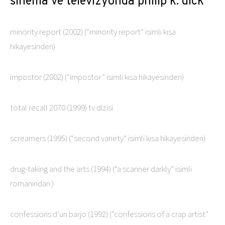
sinema ve televizyonda philip k. dick
minority report (2002) (“minority report” isimli kısa
hikayesinden)
impostor (2002) (“impostor” isimli kısa hikayesinden)
total recall 2070 (1999) tv dizisi
screamers (1995) (“second variety” isimli kısa hikayesinden)
drug-taking and the arts (1994) (“a scanner darkly” isimli
romanından )
confessions d’un barjo (1992) (“confessions of a crap artist”