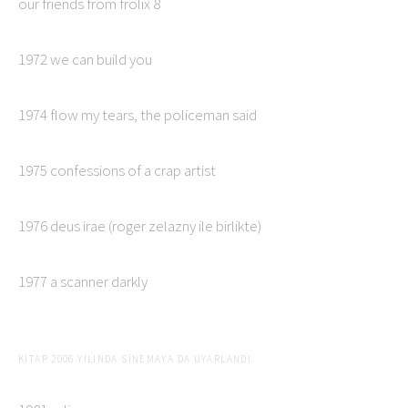
our friends from frolix 8
1972 we can build you
1974 flow my tears, the policeman said
1975 confessions of a crap artist
1976 deus irae (roger zelazny ile birlikte)
1977 a scanner darkly
KITAP 2006 YILINDA SINEMAYA DA UYARLANDI.