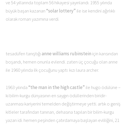
ve 54 yıllarında toplam 56 hikayesi yayınlandı. 1955 yılında
büyük başarı kazanan
“solar lottery”
ile ise kendini ağırlıklı
olarak roman yazımına verdi.
tesadüfen tanıştığı
anne williams rubinstein
için karısından
boşandı, hemen onunla evlendi. zaten üç çocuğu olan anne
ile 1960 yılında ilk çocuğunu yaptı: kızı laura archer.
1963 yılında
“the man in the high castle”
ile hugo ödülüne –
ki bilim-kurgu dünyasının en saygın ödüllerinden biridir-
uzanması kariyerini temelden değiştirmeye yetti. artık o geniş
kitleler tarafından tanınan, dehasına tapılan bir bilim-kurgu
yazarı idi. hemen peşinden çatırdamaya başlayan evliliğini, 21