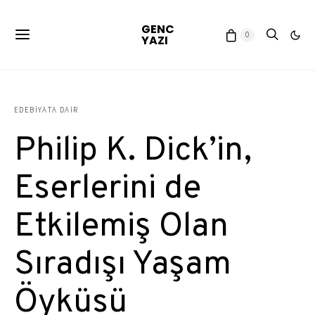
GENC
0
YAZI
EDEBIYATA DAIR
Philip K. Dick’in,
Eserlerini de
Etkilemiş Olan
Sıradışı Yaşam
Öyküsü