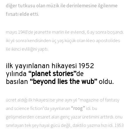
diğer tutkusu olan müzik ile derinlemesine ilgilenme
fırsatı elde etti.
mayıs 1948’de jeanette marlin ile evlendi, 6 ay sonra boşandı.
iki yıl sonra kendisinden üç yaş küçük olan kleo apostolides
ile ikinci evliliğini yaptı.
ilk yayınlanan hikayesi 1952
yılında
“planet stories”
de
basılan
“beyond lies the wub”
oldu.
ücret aldığı ilk hikayesi ise yine aynı yıl “magazine of fantasy
and science fiction”da yayınlanan
“roog”
idi. bu
gelişmelerden cesaret alan genç yazar üretimini arttırdı. onu
sınırlayan tek şey hayal gücü değil, daktilo yazma hızı idi. 1953