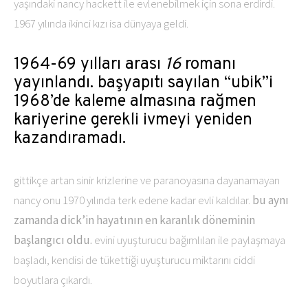
yaşındaki nancy hackett ile evlenebilmek için sona erdirdi.
1967 yılında ikinci kızı isa dünyaya geldi.
1964-69 yılları arası
16
romanı
yayınlandı. başyapıtı sayılan “ubik”i
1968’de kaleme almasına rağmen
kariyerine gerekli ivmeyi yeniden
kazandıramadı.
gittikçe artan sinir krizlerine ve paranoyasına dayanamayan
nancy onu 1970 yılında terk edene kadar evli kaldılar.
bu aynı
zamanda dick’in hayatının en karanlık döneminin
başlangıcı oldu.
evini uyuşturucu bağımlıları ile paylaşmaya
başladı, kendisi de tükettiği uyuşturucu miktarını ciddi
boyutlara çıkardı.