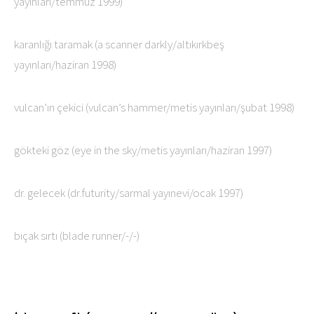
yayınları/temmuz 1999)
karanlığı taramak (a scanner darkly/altıkırkbeş
yayınları/haziran 1998)
vulcan’ın çekici (vulcan’s hammer/metis yayınları/şubat 1998)
gökteki göz (eye in the sky/metis yayınları/haziran 1997)
dr. gelecek (dr.futurity/sarmal yayınevi/ocak 1997)
bıçak sırtı (blade runner/-/-)