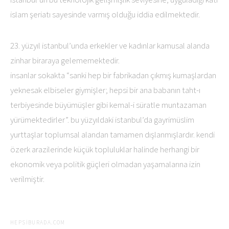
islam şeriatı sayesinde varmış olduğu iddia edilmektedir.
23. yüzyıl istanbul’unda erkekler ve kadınlar kamusal alanda
zinhar biraraya gelememektedir.
insanlar sokakta “sanki hep bir fabrikadan çıkmış kumaşlardan
yeknesak elbiseler giymişler; hepsi bir ana babanın taht-ı
terbiyesinde büyümüşler gibi kemal-i süratle muntazaman
yürümektedirler”. bu yüzyıldaki istanbul’da gayrimüslim
yurttaşlar toplumsal alandan tamamen dışlanmışlardır. kendi
özerk arazilerinde küçük topluluklar halinde herhangi bir
ekonomik veya politik güçleri olmadan yaşamalarına izin
verilmiştir.
HEPSIBURADA.COM