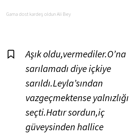
Gama dost kardeş oldun Ali Bey
Aşık oldu,vermediler.O’na
sarılamadı diye içkiye
sarıldı.Leyla’sından
vazgeçmektense yalnızlığı
seçti.Hatır sordun,iç
güveysinden hallice