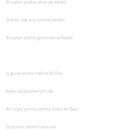
Boşalsın şişeler,aksın şer keder
Doldur saki,koy önüme kadehi
Boşalsın şişeler,görünsün sır kader
İç güveysinden hallice Ali Bey
Aşkın şarabından içtin de
Bir Leyla’ya hoş sarhoş oldun Ali Bey
Goncanın zehrini tattın da