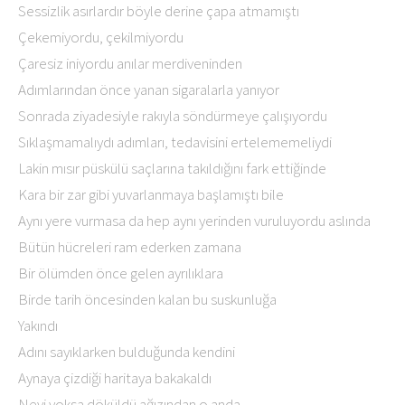
Sessizlik asırlardır böyle derine çapa atmamıştı
Çekemiyordu, çekilmiyordu
Çaresiz iniyordu anılar merdiveninden
Adımlarından önce yanan sigaralarla yanıyor
Sonrada ziyadesiyle rakıyla söndürmeye çalışıyordu
Sıklaşmamalıydı adımları, tedavisini ertelememeliydi
Lakin mısır püskülü saçlarına takıldığını fark ettiğinde
Kara bir zar gibi yuvarlanmaya başlamıştı bile
Aynı yere vurmasa da hep aynı yerinden vuruluyordu aslında
Bütün hücreleri ram ederken zamana
Bir ölümden önce gelen ayrılıklara
Birde tarih öncesinden kalan bu suskunluğa
Yakındı
Adını sayıklarken bulduğunda kendini
Aynaya çizdiği haritaya bakakaldı
Neyi yoksa döküldü ağızından o anda