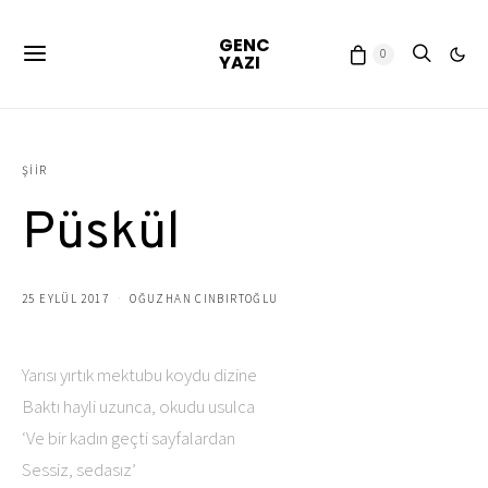
GENC
0
YAZI
ŞIIR
Püskül
25 EYLÜL 2017
OĞUZHAN CINBIRTOĞLU
Yarısı yırtık mektubu koydu dizine
Baktı hayli uzunca, okudu usulca
‘Ve bir kadın geçti sayfalardan
Sessiz, sedasız’