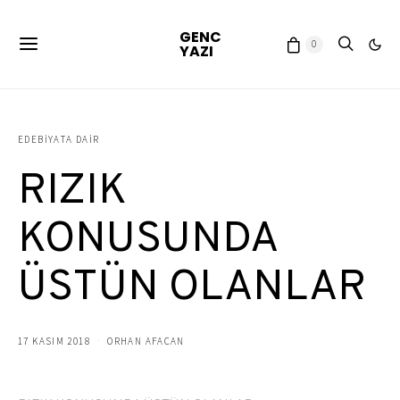
GENC
0
YAZI
EDEBIYATA DAIR
RIZIK
KONUSUNDA
ÜSTÜN OLANLAR
17 KASIM 2018
ORHAN AFACAN