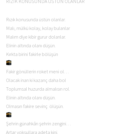
RIZIK KONUSUNDA ÜSTÜN OLANLAR
Rızık konusunda üstün olanlar.
Malı, mülkü kolay, kolay bulanlar
Malım diye kibir gurur dolanlar.
Elinin altında olanı düşün.
Kırkta birini fakirle bölüşün
Fakir gönüllerin roket meni ol…
Olacak inan ki kazanç daha bol
Toplumsal huzurda almalısın rol.
Elinin altında olanı düşün.
Olmasın fakire sevinç ölüşün.
Şehrin günahkârı şehrin zengini…
Artar yoksullara adeta kini.