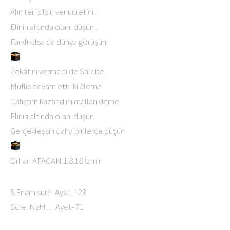
Alın teri silsin ver ücretini..
Elinin altında olanı düşün ..
Farklı olsa da dünya görüşün.
Zekâtını vermedi de Salebe.
Müflis devam etti iki âleme
Çalıştım kazandım malları deme
Elinin altında olanı düşün
Gerçekleşsin daha binlerce düşün
Orhan AFACAN.1.8.18.İzmir
6.Enam sure. Ayet. 123
Süre Nahl… Ayet- 71