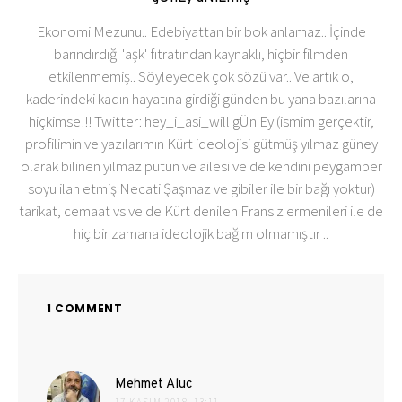
Ekonomi Mezunu.. Edebiyattan bir bok anlamaz.. İçinde
barındırdığı 'aşk' fıtratından kaynaklı, hiçbir filmden
etkilenmemiş.. Söyleyecek çok sözü var.. Ve artık o,
kaderindeki kadın hayatına girdiği günden bu yana bazılarına
hiçkimse!!! Twitter: hey_i_asi_will gÜn'Ey (ismim gerçektir,
profilimin ve yazılarımın Kürt ideolojisi gütmüş yılmaz güney
olarak bilinen yılmaz pütün ve ailesi ve de kendini peygamber
soyu ilan etmiş Necati Şaşmaz ve gibiler ile bir bağı yoktur)
tarikat, cemaat vs ve de Kürt denilen Fransız ermenileri ile de
hiç bir zamana ideolojik bağım olmamıştır ..
1 COMMENT
dedi
Mehmet Aluc