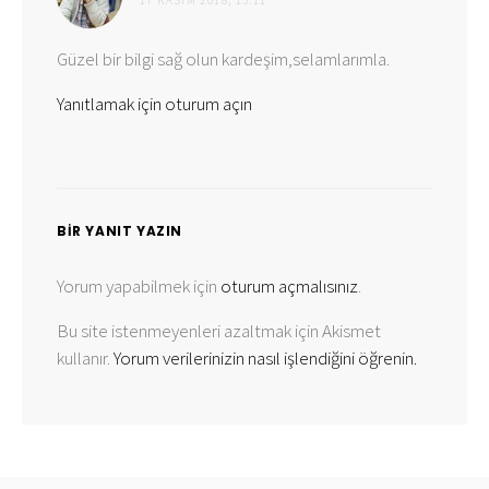
ki:
17 KASIM 2018, 13:11
Güzel bir bilgi sağ olun kardeşim,selamlarımla.
Yanıtlamak için oturum açın
BIR YANIT YAZIN
Yorum yapabilmek için
oturum açmalısınız
.
Bu site istenmeyenleri azaltmak için Akismet
kullanır.
Yorum verilerinizin nasıl işlendiğini öğrenin.