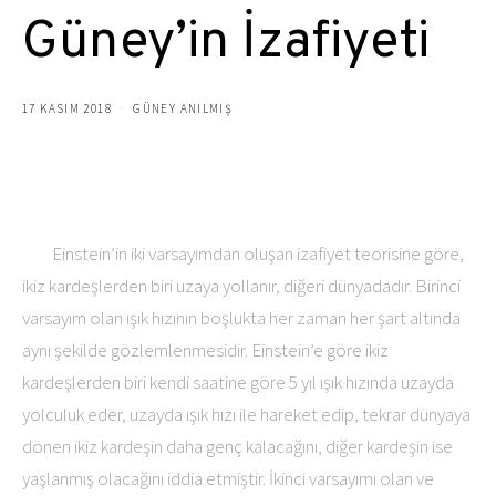
Güney’in İzafiyeti
17 KASIM 2018
GÜNEY ANILMIŞ
Einstein’in iki varsayımdan oluşan izafiyet teorisine göre,
ikiz kardeşlerden biri uzaya yollanır, diğeri dünyadadır. Birinci
varsayım olan ışık hızının boşlukta her zaman her şart altında
aynı şekilde gözlemlenmesidir. Einstein’e göre ikiz
kardeşlerden biri kendi saatine göre 5 yıl ışık hızında uzayda
yolculuk eder, uzayda ışık hızı ile hareket edip, tekrar dünyaya
dönen ikiz kardeşin daha genç kalacağını, diğer kardeşin ise
yaşlanmış olacağını iddia etmiştir. İkinci varsayımı olan ve