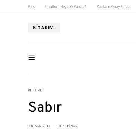
Giriş
Unuttum Neydi O Parola?
Yazıların Onay Süreci
KITABEVI
DENEME
Sabır
8 NISAN 2017
EMRE PINAR