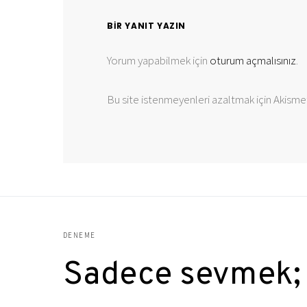
BIR YANIT YAZIN
Yorum yapabilmek için
oturum açmalısınız
.
Bu site istenmeyenleri azaltmak için Akismet
DENEME
Sadece sevmek;