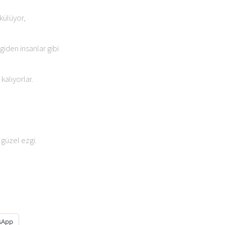
ökülüyor,
giden insanlar gibi
kalıyorlar.
 güzel ezgi.
sApp