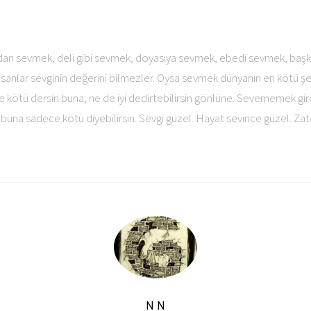
an sevmek, deli gibi sevmek, doyasıya sevmek, ebedi sevmek, başk
nsanlar sevginin değerini bilmezler. Oysa sevmek dünyanın en kötü ş
e kötü dersin buna, ne de iyi dedirtebilirsin gönlüne. Sevememek girdi
 buna sadece kötü diyebilirsin. Sevgi güzel. Hayat sevince güzel. Za
N N