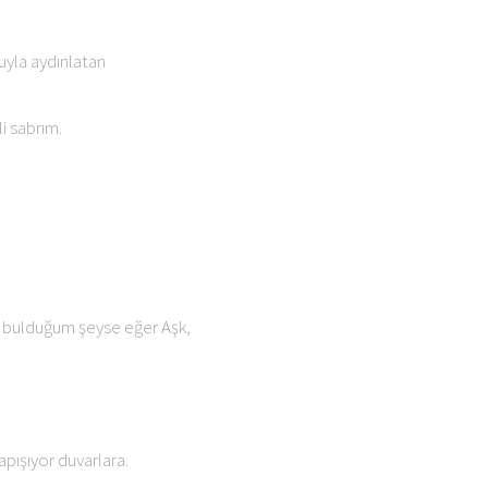
cuyla aydınlatan
li sabrım.
 bulduğum şeyse eğer Aşk,
apışıyor duvarlara.