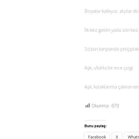
Boyalar kalkıyor, alçılar d
İlk kez gelen yada son kez 
Sözün karşısında çırılçıplak 
Aşk; ufukta bir ince çizgi
Aşk; kulaklarıma çalınan en
Okunma :
670
Bunu paylaş:
Facebook
X
What