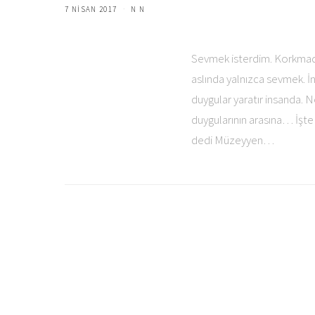
7 NISAN 2017
N N
Sevmek isterdim. Korkmad
aslında yalnızca sevmek. İ
duygular yaratır insanda. N
duygularının arasına… İşte
dedi Müzeyyen…