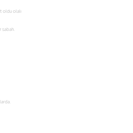
 oldu olalı
r sabah.
larda.