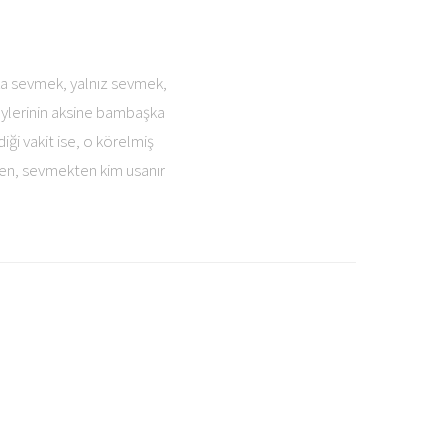
a sevmek, yalnız sevmek,
eylerinin aksine bambaşka
ği vakit ise, o körelmiş
ten, sevmekten kim usanır