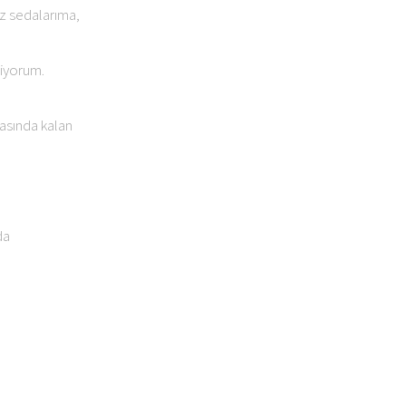
z sedalarıma,
liyorum.
asında kalan
da