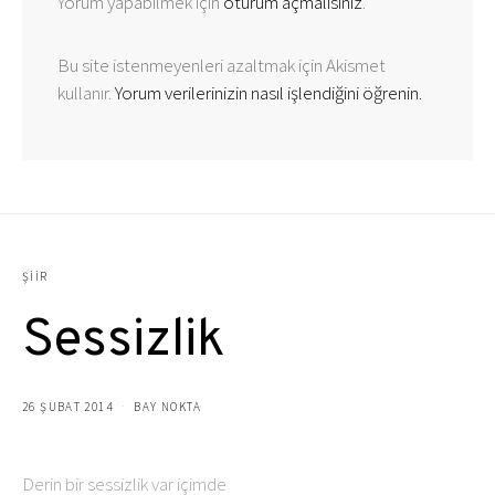
Yorum yapabilmek için
oturum açmalısınız
.
Bu site istenmeyenleri azaltmak için Akismet
kullanır.
Yorum verilerinizin nasıl işlendiğini öğrenin.
ŞIIR
Sessizlik
26 ŞUBAT 2014
BAY NOKTA
Derin bir sessizlik var içimde