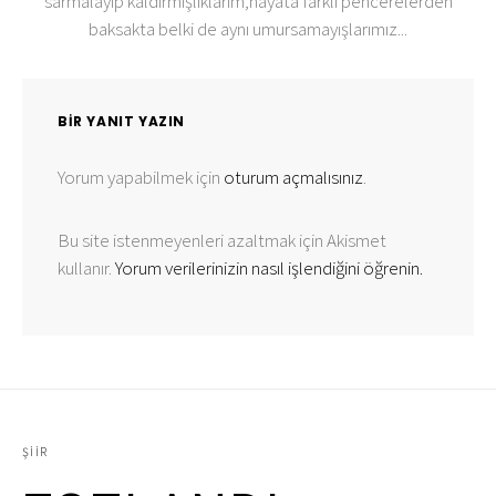
sarmalayıp kaldırmışlıklarım,hayata farklı pencerelerden
baksakta belki de aynı umursamayışlarımız...
BIR YANIT YAZIN
Yorum yapabilmek için
oturum açmalısınız
.
Bu site istenmeyenleri azaltmak için Akismet
kullanır.
Yorum verilerinizin nasıl işlendiğini öğrenin.
ŞIIR