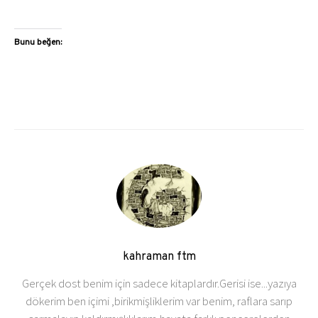
Bunu beğen:
kahraman ftm
Gerçek dost benim için sadece kitaplardır.Gerisi ise...yazıya
dökerim ben içimi ,birikmişliklerim var benim, raflara sarıp