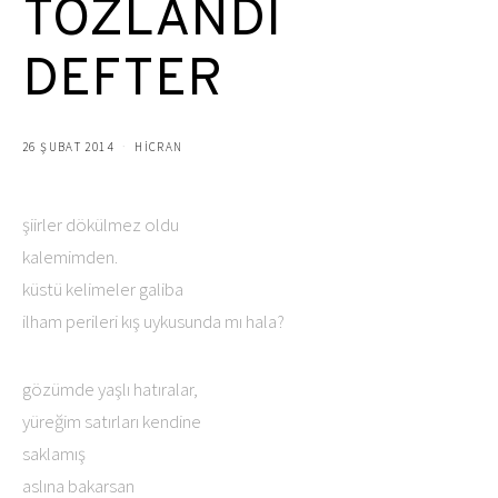
TOZLANDI
DEFTER
26 ŞUBAT 2014
HICRAN
şiirler dökülmez oldu
kalemimden.
küstü kelimeler galiba
ilham perileri kış uykusunda mı hala?
gözümde yaşlı hatıralar,
yüreğim satırları kendine
saklamış
aslına bakarsan