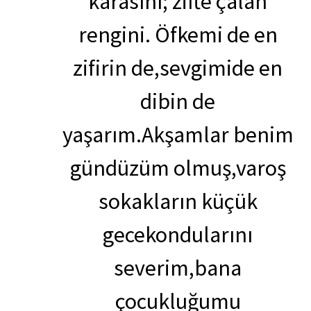
karasını; zifte çalan
rengini. Öfkemi de en
zifirin de,sevgimide en
dibin de
yaşarım.Akşamlar benim
gündüzüm olmuş,varoş
sokakların küçük
gecekondularını
severim,bana
çocukluğumu