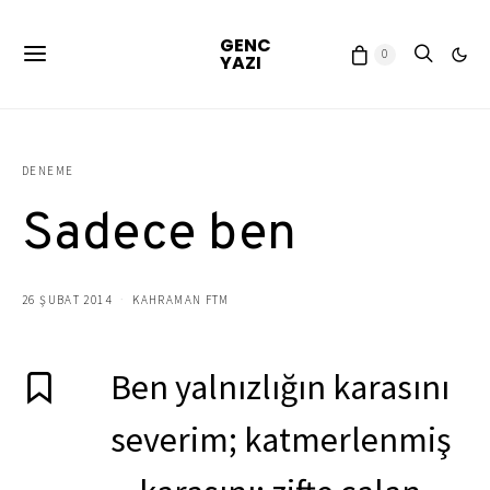
GENC
0
YAZI
DENEME
Sadece ben
26 ŞUBAT 2014
KAHRAMAN FTM
Ben yalnızlığın karasını
severim; katmerlenmiş