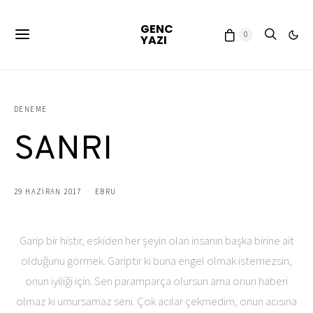
GENC
0
YAZI
DENEME
SANRI
29 HAZIRAN 2017
EBRU
Garip bir histir, eskiden her şeyin olan insanın başka birine ait
olduğunu görmek. Gariptir ki buna engel olmak istemezsin,
onun iyiliği için. Sen paramparça olursun ama onun haberi
olmaz ki umursamaz seni. Çok acılar çekmedim, onun acısına