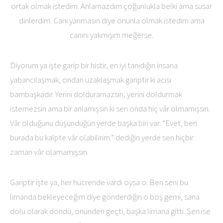
ortak olmak istedim. Anlamazdım çoğunlukla belki ama susar
dinlerdim. Canı yanmasın diye onunla olmak istedim ama
canını yakmışım meğerse.
Diyorum ya işte garip bir histir, en iyi tanıdığın insana
yabancılaşmak, ondan uzaklaşmak gariptir ki acısı
bambaşkadır. Yerini dolduramazsın, yerini doldurmak
istemezsin ama bir anlamışsın ki sen onda hiç vâr olmamışsın.
Vâr olduğunu düşündüğün yerde başka biri var. “Evet, ben
burada bu kalpte vâr olabilirim.” dediğin yerde sen hiçbir
zaman vâr olamamışsın.
Gariptir işte ya, her hücrende vardı oysa o. Ben seni bu
limanda bekleyeceğim diye gönderdiğin o boş gemi, sana
dolu olarak döndü, önünden geçti, başka limana gitti. Sen ise