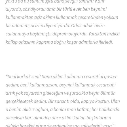
yoktu da bu sunulmuştu bana sevgili tanrım? Kant
diyordu, söz diyordu ama bir türlü evet ben beynimi
kullanmaktan aciz aklımı kullanmak cesaretinden yoksun
bir adamım; acizim diyemiyordu. Odasındaki avize
sallanmaya başlamıştı, deprem oluyordu. Yataktan hızlıca
kalkıp odasının kapısına doğru koşar adımlarla ilerledi.
“Seni korkak seni! Sana aklını kullanma cesaretini göster
dedim; beni kullanmazsan, beynini kullanmak cesaretini
artık yok sayarsan gideceğim ve şuracıkta beyin ölümün
gerçekleşecek dedim. Bir sarsıntı oldu, kapıya koştun. Ulan
a benim akılsız oğlum, a benim man kafam; her halükarda
öleceksin bari ölmeden önce aklını kullan başkalarının
aklıyla hareket etme de erdemlice son saliselerini yaşa.”