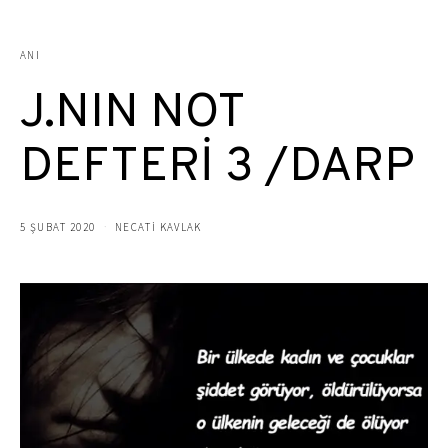
ANI
J.NIN NOT
DEFTERİ 3 /DARP
5 ŞUBAT 2020
NECATİ KAVLAK