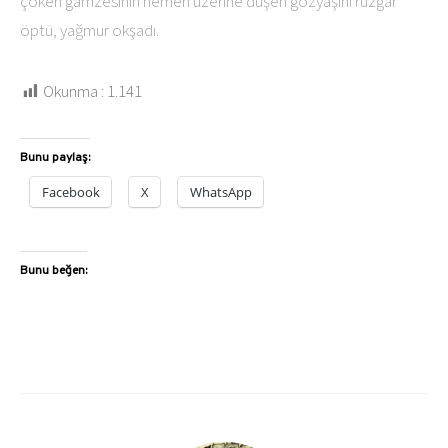
çöken gamzesinin hemen üzerine düşen gözyaşını rüzgar
öptü, yağmur okşadı.
Okunma :
1.141
Bunu paylaş:
Facebook
X
WhatsApp
Bunu beğen: