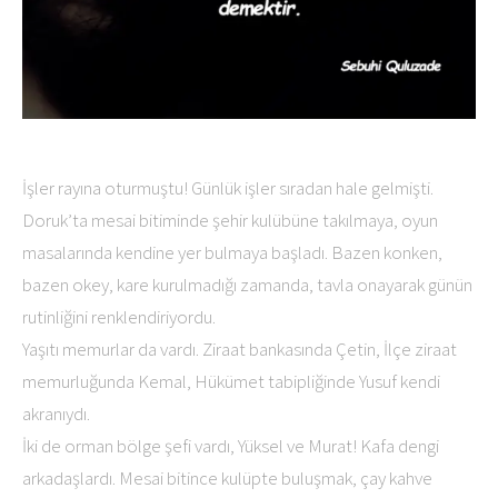
İşler rayına oturmuştu! Günlük işler sıradan hale gelmişti.
Doruk’ta mesai bitiminde şehir kulübüne takılmaya, oyun
masalarında kendine yer bulmaya başladı. Bazen konken,
bazen okey, kare kurulmadığı zamanda, tavla onayarak günün
rutinliğini renklendiriyordu.
Yaşıtı memurlar da vardı. Ziraat bankasında Çetin, İlçe ziraat
memurluğunda Kemal, Hükümet tabipliğinde Yusuf kendi
akranıydı.
İki de orman bölge şefi vardı, Yüksel ve Murat! Kafa dengi
arkadaşlardı. Mesai bitince kulüpte buluşmak, çay kahve