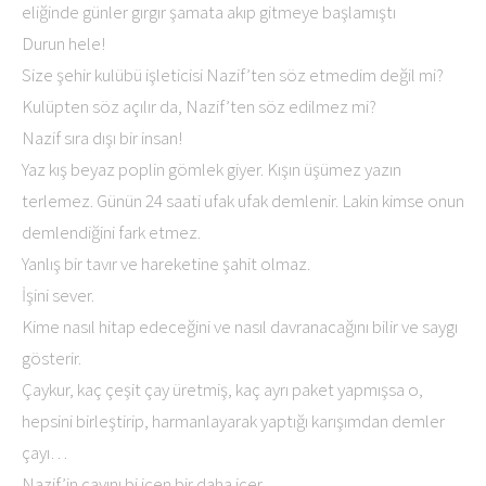
eliğinde günler gırgır şamata akıp gitmeye başlamıştı
Durun hele!
Size şehir kulübü işleticisi Nazif’ten söz etmedim değil mi?
Kulüpten söz açılır da, Nazif’ten söz edilmez mi?
Nazif sıra dışı bir insan!
Yaz kış beyaz poplin gömlek giyer. Kışın üşümez yazın
terlemez. Günün 24 saati ufak ufak demlenir. Lakin kimse onun
demlendiğini fark etmez.
Yanlış bir tavır ve hareketine şahit olmaz.
İşini sever.
Kime nasıl hitap edeceğini ve nasıl davranacağını bilir ve saygı
gösterir.
Çaykur, kaç çeşit çay üretmiş, kaç ayrı paket yapmışsa o,
hepsini birleştirip, harmanlayarak yaptığı karışımdan demler
çayı…
Nazif’in çayını bi içen bir daha içer.