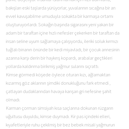
bakışları eski taşlarda yürüyorlar, yuvalarının sıcağına bir an
evvel kavuşabilme umuduyla sokakta bir karmaşa ortamı
oluşturuyorlardı. Sokağın başında sigarasını yeni yakan bir
adam bir taraftan içine hızlı nefesler çekerken bir taraftan da
insan seline uyum sağlamaya çalışıyordu, ileriki soluk kırmızı
tuğlalı binanın önünde bir kedi miyavladı, bir çocuk annesinin
azarına karşı derin bir haykırış kopardı, arabalar geçtikleri
yollarda kaldırıma birikmiş yağmur sularını sıçrattı.
Kimse görmedi köşede öylece oturan kızı, ağlamaktan
kızarmış göz aklarının şimdiki donukluğunu fark etmedi ,
çatlayan dudaklarından havaya karışan gri nefesine şahit
olmadı.
Karman çorman simsiyah kısa saçlarına dokunan rüzgarın
uğultusu duyuldu, kimse duymadı. Kir pas içindeki elleri,
kıyafetleriyle ruhu çekilmiş bir bez bebek misali yağmurun