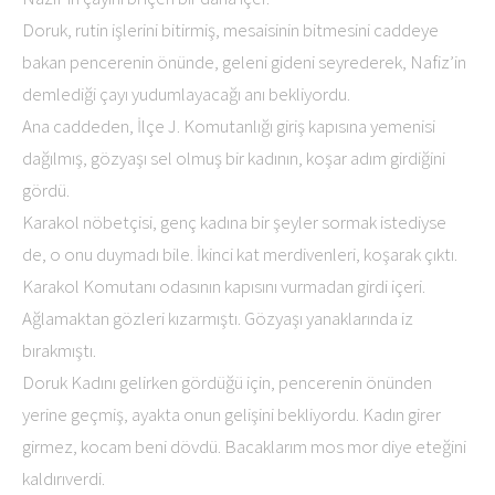
Doruk, rutin işlerini bitirmiş, mesaisinin bitmesini caddeye
bakan pencerenin önünde, geleni gideni seyrederek, Nafiz’in
demlediği çayı yudumlayacağı anı bekliyordu.
Ana caddeden, İlçe J. Komutanlığı giriş kapısına yemenisi
dağılmış, gözyaşı sel olmuş bir kadının, koşar adım girdiğini
gördü.
Karakol nöbetçisi, genç kadına bir şeyler sormak istediyse
de, o onu duymadı bile. İkinci kat merdivenleri, koşarak çıktı.
Karakol Komutanı odasının kapısını vurmadan girdi içeri.
Ağlamaktan gözleri kızarmıştı. Gözyaşı yanaklarında iz
bırakmıştı.
Doruk Kadını gelirken gördüğü için, pencerenin önünden
yerine geçmiş, ayakta onun gelişini bekliyordu. Kadın girer
girmez, kocam beni dövdü. Bacaklarım mos mor diye eteğini
kaldırıverdi.