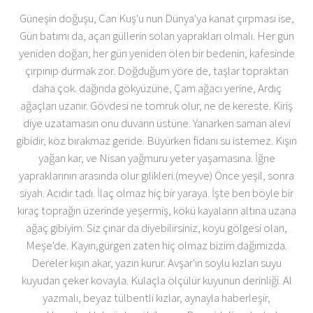
Güneşin doğuşu, Can Kuş'u nun Dünya'ya kanat çırpması ise,
Gün batımı da, açan güllerin solan yaprakları olmalı. Her gün
yeniden doğan, her gün yeniden ölen bir bedenin, kafesinde
çırpınıp durmak zor. Doğduğum yöre de, taşlar topraktan
daha çok. dağında gökyüzüne, Çam ağacı yerine, Ardıç
ağaçları uzanır. Gövdesi ne tomruk olur, ne de kereste. Kiriş
diye uzatamasın onu duvarın üstüne. Yanarken saman alevi
gibidir, köz bırakmaz geride. Büyürken fidanı su istemez. Kışın
yağan kar, ve Nisan yağmuru yeter yaşamasına. İğne
yapraklarının arasında olur gılikleri.(meyve) Önce yeşil, sonra
siyah. Acıdır tadı. İlaç olmaz hiç bir yaraya. İşte ben böyle bir
kıraç toprağın üzerinde yeşermiş, kökü kayaların altına uzana
ağaç gibiyim. Siz çınar da diyebilirsiniz, koyu gölgesi olan,
Meşe'de. Kayın,gürgen zaten hiç olmaz bizim dağımızda.
Dereler kışın akar, yazın kurur. Avşar'ın soylu kızları suyu
kuyudan çeker kovayla. Kulaçla ölçülür kuyunun derinliği. Al
yazmalı, beyaz tülbentli kızlar, aynayla haberleşir,