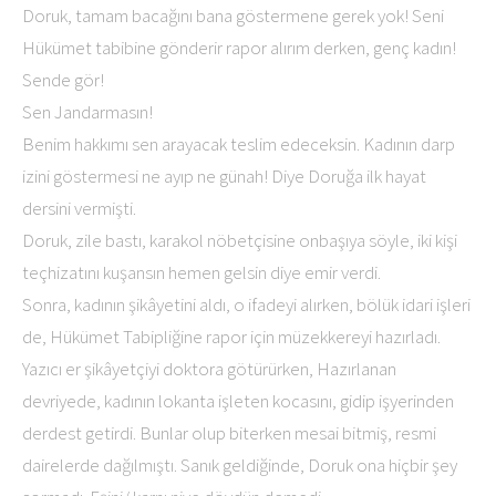
Doruk, tamam bacağını bana göstermene gerek yok! Seni
Hükümet tabibine gönderir rapor alırım derken, genç kadın!
Sende gör!
Sen Jandarmasın!
Benim hakkımı sen arayacak teslim edeceksin. Kadının darp
izini göstermesi ne ayıp ne günah! Diye Doruğa ilk hayat
dersini vermişti.
Doruk, zile bastı, karakol nöbetçisine onbaşıya söyle, iki kişi
teçhizatını kuşansın hemen gelsin diye emir verdi.
Sonra, kadının şikâyetini aldı, o ifadeyi alırken, bölük idari işleri
de, Hükümet Tabipliğine rapor için müzekkereyi hazırladı.
Yazıcı er şikâyetçiyi doktora götürürken, Hazırlanan
devriyede, kadının lokanta işleten kocasını, gidip işyerinden
derdest getirdi. Bunlar olup biterken mesai bitmiş, resmi
dairelerde dağılmıştı. Sanık geldiğinde, Doruk ona hiçbir şey