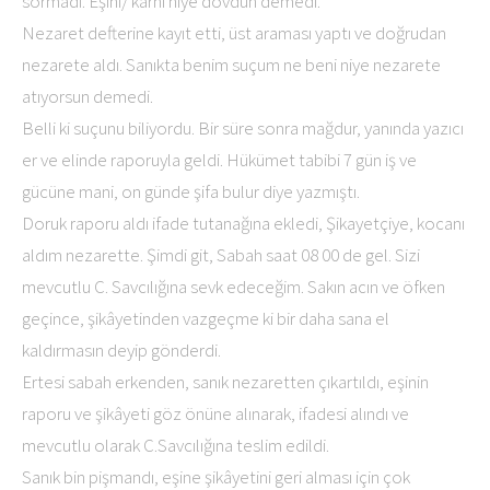
sormadı. Eşini/ karnı niye dövdün demedi.
Nezaret defterine kayıt etti, üst araması yaptı ve doğrudan
nezarete aldı. Sanıkta benim suçum ne beni niye nezarete
atıyorsun demedi.
Belli ki suçunu biliyordu. Bir süre sonra mağdur, yanında yazıcı
er ve elinde raporuyla geldi. Hükümet tabibi 7 gün iş ve
gücüne mani, on günde şifa bulur diye yazmıştı.
Doruk raporu aldı ifade tutanağına ekledi, Şikayetçiye, kocanı
aldım nezarette. Şimdi git, Sabah saat 08 00 de gel. Sizi
mevcutlu C. Savcılığına sevk edeceğim. Sakın acın ve öfken
geçince, şikâyetinden vazgeçme ki bir daha sana el
kaldırmasın deyip gönderdi.
Ertesi sabah erkenden, sanık nezaretten çıkartıldı, eşinin
raporu ve şikâyeti göz önüne alınarak, ifadesi alındı ve
mevcutlu olarak C.Savcılığına teslim edildi.
Sanık bin pişmandı, eşine şikâyetini geri alması için çok