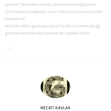
yalvardı. Fakat kadın cesurdu, şikâyetinden vazgeçmedi.
Önce tutuksuz yargılandı, sonra verilen ceza paraya çevrildi.
Evlilikleri mi?
Yeni evlendikleri gün kadar iyileşti. İlçede ne zaman doruğu
görseler kendisine hem dua hem de teşekkür ettiler.
…/…
NECATİ KAVLAK