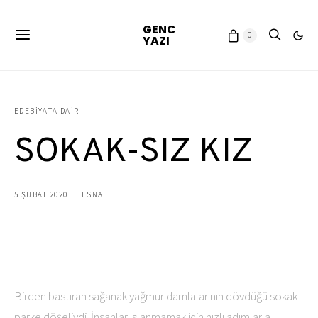
GENC
0
YAZI
EDEBIYATA DAIR
SOKAK-SIZ KIZ
5 ŞUBAT 2020
ESNA
Birden bastıran sağanak yağmur damlalarının dövdüğü sokak
parke döşeliydi. İnsanlar ıslanmamak için hızlı adımlarla,