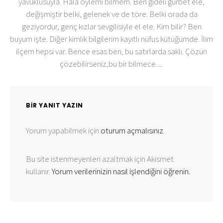
yavuklusuyla. Hala öylemi bilmem. Ben gideli gurbet ele,
değişmiştir belki, gelenek ve de töre. Belki orada da
geziyordur, genç kızlar sevgilisiyle el ele. Kim bilir? Ben
buyum işte. Diğer kimlik bilgilerim kayıtlı nüfus kütüğümde. İlim
ilçem hepsi var. Bence esas ben, bu satırlarda saklı. Çözün
çözebilirseniz,bu bir bilmece.....
BIR YANIT YAZIN
Yorum yapabilmek için
oturum açmalısınız
.
Bu site istenmeyenleri azaltmak için Akismet
kullanır.
Yorum verilerinizin nasıl işlendiğini öğrenin.