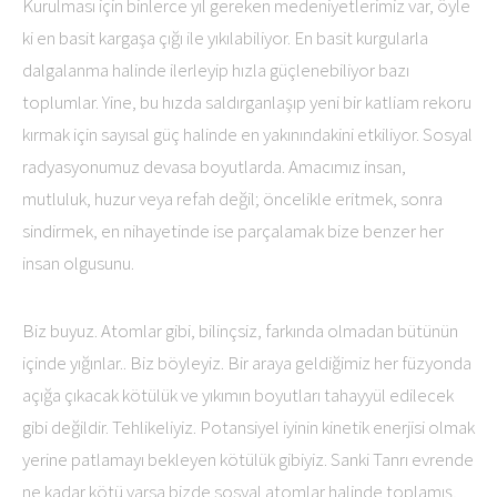
Kurulması için binlerce yıl gereken medeniyetlerimiz var, öyle
ki en basit kargaşa çığı ile yıkılabiliyor. En basit kurgularla
dalgalanma halinde ilerleyip hızla güçlenebiliyor bazı
toplumlar. Yine, bu hızda saldırganlaşıp yeni bir katliam rekoru
kırmak için sayısal güç halinde en yakınındakini etkiliyor. Sosyal
radyasyonumuz devasa boyutlarda. Amacımız insan,
mutluluk, huzur veya refah değil; öncelikle eritmek, sonra
sindirmek, en nihayetinde ise parçalamak bize benzer her
insan olgusunu.
Biz buyuz. Atomlar gibi, bilinçsiz, farkında olmadan bütünün
içinde yığınlar.. Biz böyleyiz. Bir araya geldiğimiz her füzyonda
açığa çıkacak kötülük ve yıkımın boyutları tahayyül edilecek
gibi değildir. Tehlikeliyiz. Potansiyel iyinin kinetik enerjisi olmak
yerine patlamayı bekleyen kötülük gibiyiz. Sanki Tanrı evrende
ne kadar kötü varsa bizde sosyal atomlar halinde toplamış,