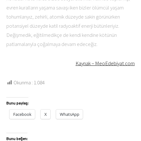
evren kuralların yaşama savaşı iken bizler ölümcül yaşam
tohumlarıyız, zehirli, atomik düzeyde sakin görünürken
potansiyel düzeyde katil radyoaktif enerji bütünleriyiz.
Değişmedik, eğitilmedikçe de kendi kendine kötünün
patlamalarıyla çoğalmaya devam edeceğiz.
Kaynak – MeoEdebiyat.com
Okunma :
1.084
Bunu paylaş:
Facebook
X
WhatsApp
Bunu beğen: