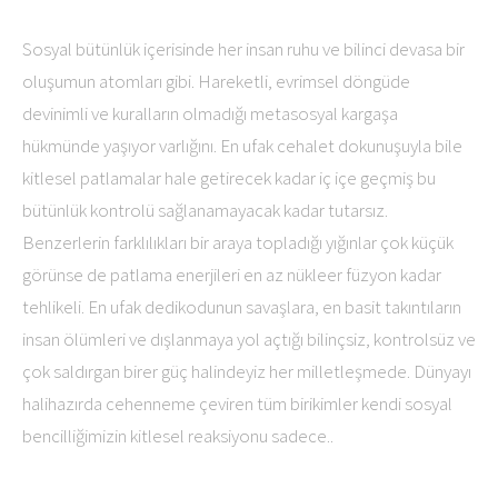
Sosyal bütünlük içerisinde her insan ruhu ve bilinci devasa bir
oluşumun atomları gibi. Hareketli, evrimsel döngüde
devinimli ve kuralların olmadığı metasosyal kargaşa
hükmünde yaşıyor varlığını. En ufak cehalet dokunuşuyla bile
kitlesel patlamalar hale getirecek kadar iç içe geçmiş bu
bütünlük kontrolü sağlanamayacak kadar tutarsız.
Benzerlerin farklılıkları bir araya topladığı yığınlar çok küçük
görünse de patlama enerjileri en az nükleer füzyon kadar
tehlikeli. En ufak dedikodunun savaşlara, en basit takıntıların
insan ölümleri ve dışlanmaya yol açtığı bilinçsiz, kontrolsüz ve
çok saldırgan birer güç halindeyiz her milletleşmede. Dünyayı
halihazırda cehenneme çeviren tüm birikimler kendi sosyal
bencilliğimizin kitlesel reaksiyonu sadece..