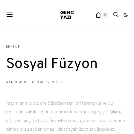
GENC
0
YAZI
DENEME
Sosyal Füzyon
4 EKIM 2018
MEHMET ŞENTÜRK
Yaşamlarımız bizlere öğretilen renjleri tanımakla ve bu
renklerin toksik zehrini üzerimizden atmakla geçiyor. Yıkıma
uğrayan bir yığın boş öğretiyle olması gereken insanlık yerine
olması arzu edilen amaçlı bir sosyal füzyona uğruyoruz.