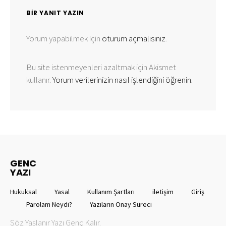
BIR YANIT YAZIN
Yorum yapabilmek için
oturum açmalısınız
.
Bu site istenmeyenleri azaltmak için Akismet
kullanır.
Yorum verilerinizin nasıl işlendiğini öğrenin.
GENC
YAZI
Hukuksal
Yasal
Kullanım Şartları
iletişim
Giriş
Parolam Neydi?
Yazıların Onay Süreci
Söz Yaşlanır Yazı Genç Kalır.