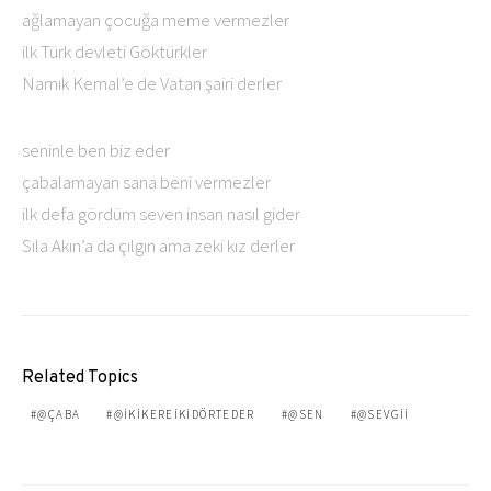
ağlamayan çocuğa meme vermezler
ilk Türk devleti Göktürkler
Namık Kemal’e de Vatan şairi derler
seninle ben biz eder
çabalamayan sana beni vermezler
ilk defa gördüm seven insan nasıl gider
Sıla Akın’a da çılgın ama zeki kız derler
Related Topics
@ÇABA
@IKIKEREIKIDÖRTEDER
@SEN
@SEVGII