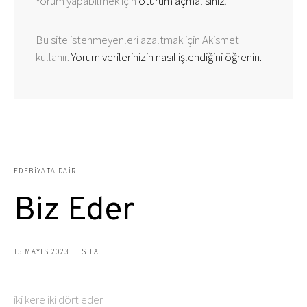
Yorum yapabilmek için
oturum açmalısınız
.
Bu site istenmeyenleri azaltmak için Akismet
kullanır.
Yorum verilerinizin nasıl işlendiğini öğrenin.
EDEBIYATA DAIR
Biz Eder
15 MAYIS 2023
SILA
iki kere iki dört eder