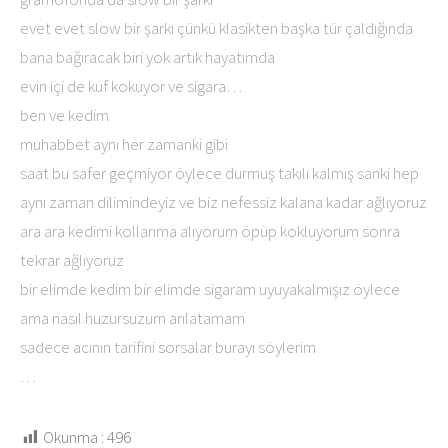
evet evet slow bir şarkı çünkü klasikten başka tür çaldığında
bana bağıracak biri yok artık hayatımda
evin içi de küf kokuyor ve sigara…
ben ve kedim
muhabbet aynı her zamanki gibi
saat bu safer geçmiyor öylece durmuş takılı kalmış sanki hep
aynı zaman dilimindeyiz ve biz nefessiz kalana kadar ağlıyoruz
ara ara kedimi kollarıma alıyorum öpüp kokluyorum sonra
tekrar ağlıyoruz
bir elimde kedim bir elimde sigaram uyuyakalmışız öylece
ama nasıl huzursuzum anlatamam
sadece acının tarifini sorsalar burayı söylerim
…
Okunma :
496