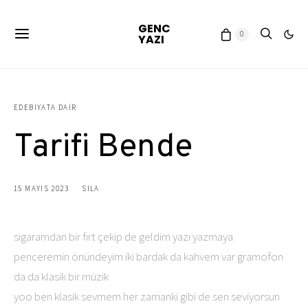
GENC
0
YAZI
EDEBIYATA DAIR
Tarifi Bende
15 MAYIS 2023
SILA
sigaramdan bir fırt çekip de geldim yazı yazmaya
penceremin önündeyim iki bardak da kahvem var gramofon
da da klasik bir müzik
yoo ben klasik sevmem her zamanki gibi de sen seviyorsun