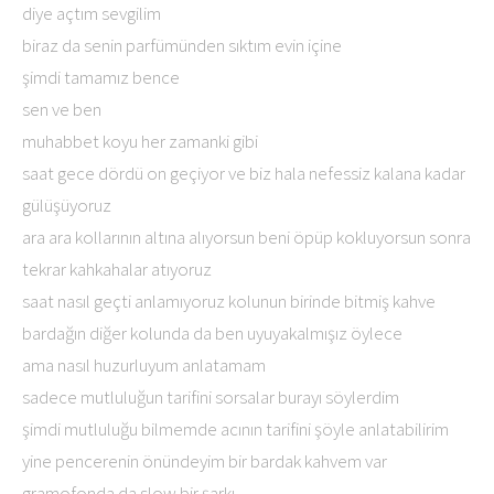
diye açtım sevgilim
biraz da senin parfümünden sıktım evin içine
şimdi tamamız bence
sen ve ben
muhabbet koyu her zamanki gibi
saat gece dördü on geçiyor ve biz hala nefessiz kalana kadar
gülüşüyoruz
ara ara kollarının altına alıyorsun beni öpüp kokluyorsun sonra
tekrar kahkahalar atıyoruz
saat nasıl geçti anlamıyoruz kolunun birinde bitmiş kahve
bardağın diğer kolunda da ben uyuyakalmışız öylece
ama nasıl huzurluyum anlatamam
sadece mutluluğun tarifini sorsalar burayı söylerdim
şimdi mutluluğu bilmemde acının tarifini şöyle anlatabilirim
yine pencerenin önündeyim bir bardak kahvem var
gramofonda da slow bir şarkı