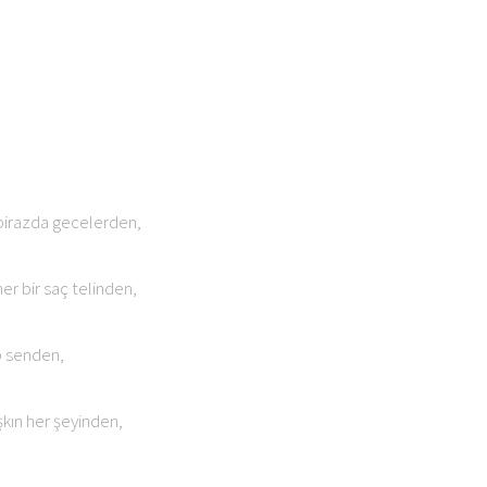
birazda gecelerden,
er bir saç telinden,
p senden,
şkın her şeyinden,