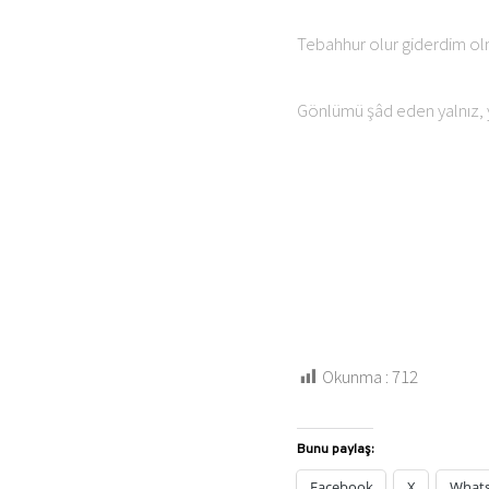
Tebahhur olur giderdim o
Gönlümü şâd eden yalnız, 
Okunma :
712
Bunu paylaş:
Facebook
X
What