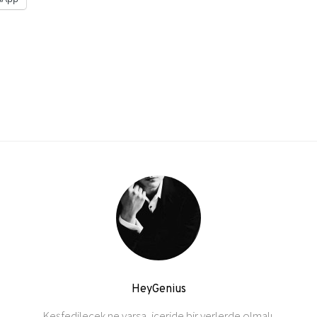
HeyGenius
Keşfedilecek ne varsa, içeride bir yerlerde olmalı.