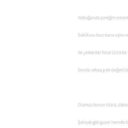
Yokluğunda yüreğim evrenin
Sükûtunu boz bana aşkın 
Ve yelkenler fora! Ücra bir
Sevda vahası pek değerli b
Olamaz bunun ötesi, dahası
Şakayık gibi güzel hemde b