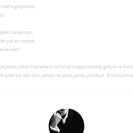
inatla gidiyorsun,
or,
iydim sanıyorsun,
de çok acı veriyor,
in kendini ?
a yeşertecekken topraklarını sahte bir rüzgara aldanıp gidiyor ve kur
n içten içe alev alev yanıyor ve yavaş yavaş çatırdıyor.. Bölünüyorsun