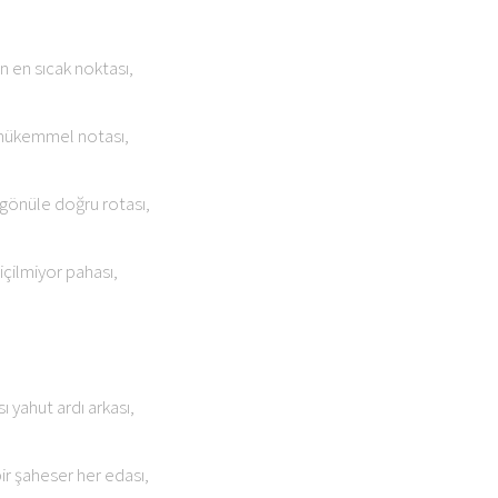
 en sıcak noktası,
mükemmel notası,
 gönüle doğru rotası,
içilmiyor pahası,
 yahut ardı arkası,
ir şaheser her edası,