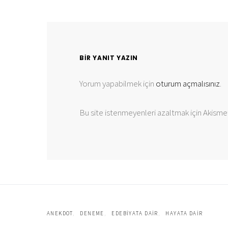
BIR YANIT YAZIN
Yorum yapabilmek için
oturum açmalısınız
.
Bu site istenmeyenleri azaltmak için Akismet
ANEKDOT
DENEME
EDEBIYATA DAIR
HAYATA DAIR