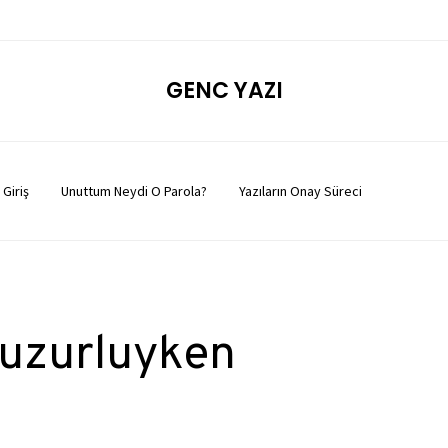
GENC YAZI
Giriş
Unuttum Neydi O Parola?
Yazıların Onay Süreci
 Huzurluyken