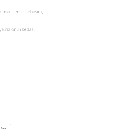
lmasan sensiz hebayım,
yalnız onun sedası.
sApp