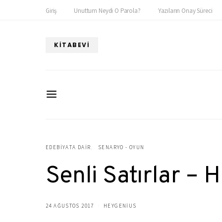
Giriş
Unuttum Neydi O Parola?
Yazıların Onay Süreci
KITABEVI
EDEBIYATA DAIR
SENARYO - OYUN
Senli Satırlar –
24 AĞUSTOS 2017
HEYGENIUS