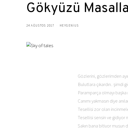
Gökyüzü Masalla
24 AĞUSTOS 2017
HEYGENIUS
Gözlerini, gözlerimden ayı
Bulutlara çıkardın.. şimdi
Paramparça olmayı başka nas
Canımı yakmasın diye anıla
Tesellisi zor olan incinmel
Tesellisi sensin ve gidiyor
Sakın bana bitiyor musun 