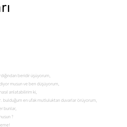
rı
rdığından beridir üşüyorum,
 gidiyor musun ve ben düşüyorum,
ıl anlatabilirim ki,
r.. bulduğum en ufak mutluluktan duvarlar örüyorum,
er bunlar,
 musun ?
deme!