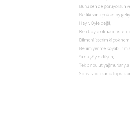
Bunu sen de görüyorsun ve 
Belliki sana çok kolay geliy
Hayır, Öyle değil,
Ben böyle olmasını isterm
Bilmeni isterim ki çok hem
Benim yerime koyabilir mis
Ya da şöyle düşün;
Tek bir bulut yağmurlarıyl
Sonrasında kurak toprakları