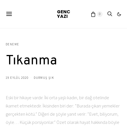
GENC
0
YAZI
DENEME
Tıkanma
19 EYLÜL 2020
DURMUŞ ŞIK
Eski bir hikaye vardır. İki orta yaşlı kadın, bir dağ otelinde
ikamet etmektedir. İkisinden biri der: ”Burada çıkan yemekler
gerçekten kötü.” Diğeri de şöyle yanıt verir: ”Evet, biliyorum,
öyle… Küçük porsiyonlar.” Özet olarak hayat hakkında böyle