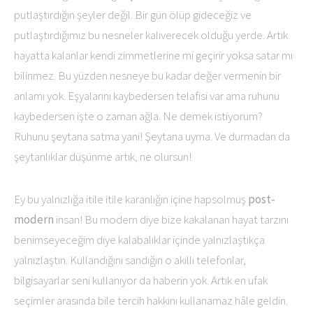
putlaştırdığın şeyler değil. Bir gün ölüp gideceğiz ve
putlaştırdığımız bu nesneler kalıverecek olduğu yerde. Artık
hayatta kalanlar kendi zimmetlerine mi geçirir yoksa satar mı
bilinmez. Bu yüzden nesneye bu kadar değer vermenin bir
anlamı yok. Eşyalarını kaybedersen telafisi var ama ruhunu
kaybedersen işte o zaman ağla. Ne demek istiyorum?
Ruhunu şeytana satma yani! Şeytana uyma. Ve durmadan da
şeytanlıklar düşünme artık, ne olursun!
Ey bu yalnızlığa itile itile karanlığın içine hapsolmuş
post-
modern
insan! Bu modern diye bize kakalanan hayat tarzını
benimseyeceğim diye kalabalıklar içinde yalnızlaştıkça
yalnızlaştın. Kullandığını sandığın o akıllı telefonlar,
bilgisayarlar seni kullanıyor da haberin yok. Artık en ufak
seçimler arasında bile tercih hakkını kullanamaz hâle geldin.