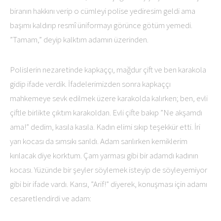
biranın hakkını verip o cümleyi polise yediresim geldi ama
başımı kaldırıp resmî üniformayı görünce götüm yemedi.
”Tamam,” deyip kalktım adamın üzerinden.
Polislerin nezaretinde kapkaççı, mağdur çift ve ben karakola
gidip ifade verdik. İfadelerimizden sonra kapkaççı
mahkemeye sevk edilmek üzere karakolda kalırken; ben, evli
çiftle birlikte çıktım karakoldan. Evli çifte bakıp ”Ne akşamdı
ama!” dedim, kasıla kasıla. Kadın elimi sıkıp teşekkür etti. İri
yarı kocası da sımsıkı sarıldı. Adam sarılırken kemiklerim
kırılacak diye korktum. Çam yarması gibi bir adamdı kadının
kocası. Yüzünde bir şeyler söylemek isteyip de söyleyemiyor
gibi bir ifade vardı. Karısı, ”Arif!” diyerek, konuşması için adamı
cesaretlendirdi ve adam: