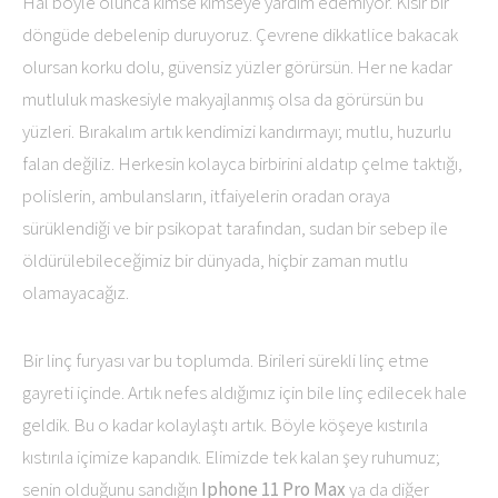
Hal böyle olunca kimse kimseye yardım edemiyor. Kısır bir
döngüde debelenip duruyoruz. Çevrene dikkatlice bakacak
olursan korku dolu, güvensiz yüzler görürsün. Her ne kadar
mutluluk maskesiyle makyajlanmış olsa da görürsün bu
yüzleri. Bırakalım artık kendimizi kandırmayı; mutlu, huzurlu
falan değiliz. Herkesin kolayca birbirini aldatıp çelme taktığı,
polislerin, ambulansların, itfaiyelerin oradan oraya
sürüklendiği ve bir psikopat tarafından, sudan bir sebep ile
öldürülebileceğimiz bir dünyada, hiçbir zaman mutlu
olamayacağız.
Bir linç furyası var bu toplumda. Birileri sürekli linç etme
gayreti içinde. Artık nefes aldığımız için bile linç edilecek hale
geldik. Bu o kadar kolaylaştı artık. Böyle köşeye kıstırıla
kıstırıla içimize kapandık. Elimizde tek kalan şey ruhumuz;
senin olduğunu sandığın
Iphone 11 Pro Max
ya da diğer