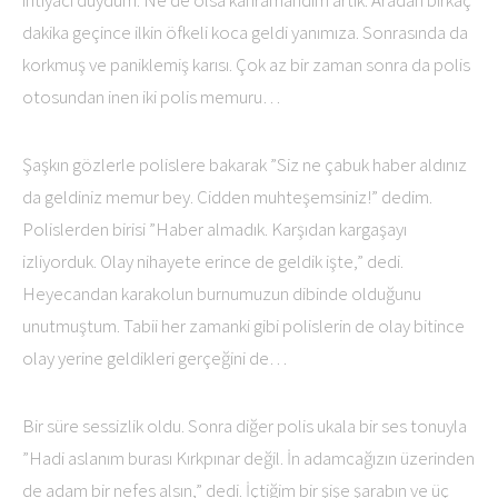
dakika geçince ilkin öfkeli koca geldi yanımıza. Sonrasında da
korkmuş ve paniklemiş karısı. Çok az bir zaman sonra da polis
otosundan inen iki polis memuru…
Şaşkın gözlerle polislere bakarak ”Siz ne çabuk haber aldınız
da geldiniz memur bey. Cidden muhteşemsiniz!” dedim.
Polislerden birisi ”Haber almadık. Karşıdan kargaşayı
izliyorduk. Olay nihayete erince de geldik işte,” dedi.
Heyecandan karakolun burnumuzun dibinde olduğunu
unutmuştum. Tabii her zamanki gibi polislerin de olay bitince
olay yerine geldikleri gerçeğini de…
Bir süre sessizlik oldu. Sonra diğer polis ukala bir ses tonuyla
”Hadi aslanım burası Kırkpınar değil. İn adamcağızın üzerinden
de adam bir nefes alsın,” dedi. İçtiğim bir şişe şarabın ve üç