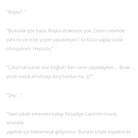
”Başka?..”
”Bu kadar işte baba. Başka atraksiyon yok. Zaten cebimde
para mı var ki bir şeyler yapabileyim? En fazla sağda solda
oturuyorum. Hepsi bu.”
”Çalışırsan paran olur itoğluit! Ben senin yaşındayken… Bırak
şimdi masal anlatmayı da iş buldun mu, iş?”
”Şey…”
”Yarın sabah erkenden kalkıp Reşadiye Cami’nin önüne,
amelelik
yapmak için beklemeye gidiyorsun. Bundan böyle inşaatlarda