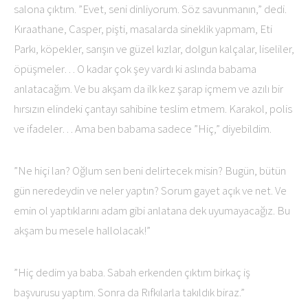
salona çıktım. ”Evet, seni dinliyorum. Söz savunmanın,” dedi.
Kıraathane, Casper, pişti, masalarda sineklik yapmam, Eti
Parkı, köpekler, sarışın ve güzel kızlar, dolgun kalçalar, liseliler,
öpüşmeler… O kadar çok şey vardı ki aslında babama
anlatacağım. Ve bu akşam da ilk kez şarap içmem ve azılı bir
hırsızın elindeki çantayı sahibine teslim etmem. Karakol, polis
ve ifadeler… Ama ben babama sadece ”Hiç,” diyebildim.
”Ne hiçi lan? Oğlum sen beni delirtecek misin? Bugün, bütün
gün neredeydin ve neler yaptın? Sorum gayet açık ve net. Ve
emin ol yaptıklarını adam gibi anlatana dek uyumayacağız. Bu
akşam bu mesele hallolacak!”
”Hiç dedim ya baba. Sabah erkenden çıktım birkaç iş
başvurusu yaptım. Sonra da Rıfkılarla takıldık biraz.”