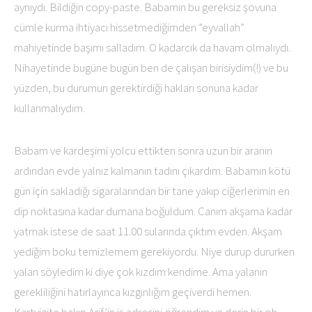
aynıydı. Bildiğin copy-paste. Babamın bu gereksiz şovuna
cümle kurma ihtiyacı hissetmediğimden ”eyvallah”
mahiyetinde başımı salladım. O kadarcık da havam olmalıydı.
Nihayetinde bugüne bugün ben de çalışan birisiydim(!) ve bu
yüzden, bu durumun gerektirdiği hakları sonuna kadar
kullanmalıydım.
Babam ve kardeşimi yolcu ettikten sonra uzun bir aranın
ardından evde yalnız kalmanın tadını çıkardım. Babamın kötü
gün için sakladığı sigaralarından bir tane yakıp ciğerlerimin en
dip noktasına kadar dumana boğuldum. Canım akşama kadar
yatmak istese de saat 11.00 sularında çıktım evden. Akşam
yediğim boku temizlemem gerekiyordu. Niye durup dururken
yalan söyledim ki diye çok kızdım kendime. Ama yalanın
gerekliliğini hatırlayınca kızgınlığım geçiverdi hemen.
Kartvizite bakıp Arif’in iş adresini öğrendim ve derin bir oh