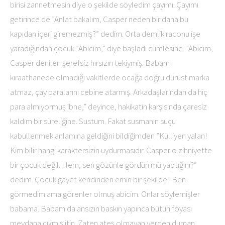
birisi zannetmesin diye o şekilde söyledim çayımı. Çayımı
getirince de ”Anlat bakalım, Casper neden bir daha bu
kapıdan içeri giremezmiş?” dedim. Orta demlik raconu işe
yaradığından çocuk ”Abicim,” diye başladı cümlesine. ”Abicim,
Casper denilen şerefsiz hırsızın tekiymiş. Babam
kıraathanede olmadığı vakitlerde ocağa doğru dürüst marka
atmaz, çay paralarını cebine atarmış. Arkadaşlarından da hiç
para almıyormuş ibne,” deyince, hakikatin karşısında çaresiz
kaldım bir süreliğine. Sustum. Fakat susmanın suçu
kabullenmek anlamına geldiğini bildiğimden ”Külliyen yalan!
Kim bilir hangi karaktersizin uydurmasıdır. Casper o zihniyette
bir çocuk değil. Hem, sen gözünle gördün mü yaptığını?”
dedim. Çocuk gayet kendinden emin bir şekilde ”Ben
görmedim ama görenler olmuş abicim. Onlar söylemişler
babama. Babam da ansızın baskın yapınca bütün foyası
meydana çıkmış itin. Zaten ateş olmayan yerden duman