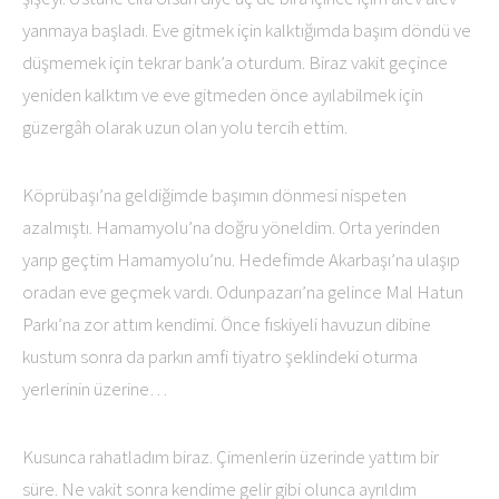
yanmaya başladı. Eve gitmek için kalktığımda başım döndü ve
düşmemek için tekrar bank’a oturdum. Biraz vakit geçince
yeniden kalktım ve eve gitmeden önce ayılabilmek için
güzergâh olarak uzun olan yolu tercih ettim.
Köprübaşı’na geldiğimde başımın dönmesi nispeten
azalmıştı. Hamamyolu’na doğru yöneldim. Orta yerinden
yarıp geçtim Hamamyolu’nu. Hedefimde Akarbaşı’na ulaşıp
oradan eve geçmek vardı. Odunpazarı’na gelince Mal Hatun
Parkı’na zor attım kendimi. Önce fıskiyeli havuzun dibine
kustum sonra da parkın amfi tiyatro şeklindeki oturma
yerlerinin üzerine…
Kusunca rahatladım biraz. Çimenlerin üzerinde yattım bir
süre. Ne vakit sonra kendime gelir gibi olunca ayrıldım