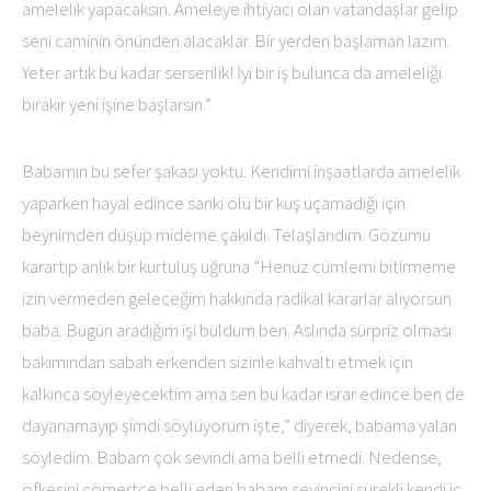
amelelik yapacaksın. Ameleye ihtiyacı olan vatandaşlar gelip
seni caminin önünden alacaklar. Bir yerden başlaman lazım.
Yeter artık bu kadar serserilik! İyi bir iş bulunca da ameleliği
bırakır yeni işine başlarsın.”
Babamın bu sefer şakası yoktu. Kendimi inşaatlarda amelelik
yaparken hayal edince sanki ölü bir kuş uçamadığı için
beynimden düşüp mideme çakıldı. Telaşlandım. Gözümü
karartıp anlık bir kurtuluş uğruna ”Henüz cümlemi bitirmeme
izin vermeden geleceğim hakkında radikal kararlar alıyorsun
baba. Bugün aradığım işi buldum ben. Aslında sürpriz olması
bakımından sabah erkenden sizinle kahvaltı etmek için
kalkınca söyleyecektim ama sen bu kadar ısrar edince ben de
dayanamayıp şimdi söylüyorum işte,” diyerek, babama yalan
söyledim. Babam çok sevindi ama belli etmedi. Nedense,
öfkesini cömertçe belli eden babam sevincini sürekli kendi iç