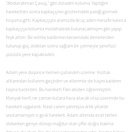
”Abdurrahman Çavuş,” gibi doladım koluma. Yaptığım
hareketten sonra kapkaççının gözlerindeki paniği görmek
hoşuma gitti. Kapkaççıyla aramızda iki üç adım mesafe kalınca
kapkaççıya kolumla müdahalede bulunacakmışım gibi yapıp
feyk attım. Bir elimle kaldırımın kenarındaki demirlerden
tutunup güç aldıktan sonra sağlam bir çelmeyle şerefsizi
yüzüstü yere kapakladım.
Adam yere düşünce hemen çullandım üzerine. Koltuk
altlarından kollarımı geçirdim ve ellerimle de başını kaldırım
taşına bastırdım. Bu hareketi Fikri abiden öğrenmiştim.
Manyak herif, ne zaman kızlara hava atacak olsa üzerimde bu
hareketi uygulardı. Nasıl canım yanmışsa artık yıllardır
unutamamışım o gıcık hareketi. Adam altımda ecel terleri
dökerken geriye dönüp mağdur olan çifte doğru bakma
ihtiyacı duydum. Ne de olsa kahramandım artık. Aradan birkaç