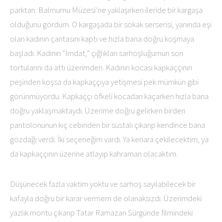
parktan. Balmumu Müzesi’ne yaklaşırken ileride bir kargaşa
olduğunu gördüm. O kargaşada bir sokak serserisi, yanında eşi
olan kadının çantasını kaptı ve hızla bana doğru koşmaya
başladı. Kadının ”İmdat,” çığlıkları sarhoşluğumun son
tortularını da attı üzerimden. Kadının kocası kapkaççının
peşinden koşsa da kapkaççıya yetişmesi pek mümkün gibi
görünmüyordu. Kapkaççı öfkeli kocadan kaçarken hızla bana
doğru yaklaşmaktaydı. Üzerime doğru gelirken birden
pantolonunun kıç cebinden bir sustalı çıkarıp kendince bana
gözdağı verdi. İki seçeneğim vardı. Ya kenara çekilecektim, ya
da kapkaççının üzerine atlayıp kahraman olacaktım.
Düşünecek fazla vaktim yoktu ve sarhoş sayılabilecek bir
kafayla doğru bir karar vermem de olanaksızdı. Üzerimdeki
yazlık montu çıkarıp Tatar Ramazan Sürgünde filmindeki