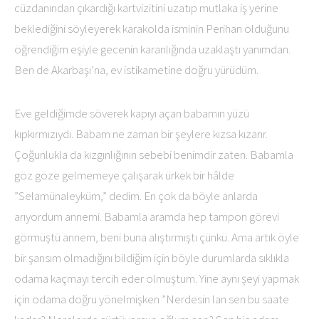
cüzdanından çıkardığı kartvizitini uzatıp mutlaka iş yerine
beklediğini söyleyerek karakolda isminin Perihan olduğunu
öğrendiğim eşiyle gecenin karanlığında uzaklaştı yanımdan.
Ben de Akarbaşı’na, ev istikametine doğru yürüdüm.
Eve geldiğimde söverek kapıyı açan babamın yüzü
kıpkırmızıydı. Babam ne zaman bir şeylere kızsa kızarır.
Çoğunlukla da kızgınlığının sebebi benimdir zaten. Babamla
göz göze gelmemeye çalışarak ürkek bir hâlde
”Selamünaleyküm,” dedim. En çok da böyle anlarda
arıyordum annemi. Babamla aramda hep tampon görevi
görmüştü annem, beni buna alıştırmıştı çünkü. Ama artık öyle
bir şansım olmadığını bildiğim için böyle durumlarda sıklıkla
odama kaçmayı tercih eder olmuştum. Yine aynı şeyi yapmak
için odama doğru yönelmişken ”Nerdesin lan sen bu saate