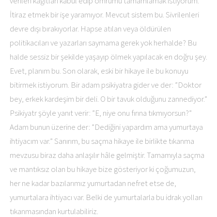
verilen kağıtları kabul edip ömrümü tamamlamak istiyorum.
İtiraz etmek bir işe yaramıyor. Mevcut sistem bu. Sivrilenleri
devre dışı bırakıyorlar. Hapse atılan veya öldürülen
politikacıları ve yazarları saymama gerek yok herhalde? Bu
halde sessiz bir şekilde yaşayıp ölmek yapılacak en doğru şey.
Evet, planım bu. Son olarak, eski bir hikaye ile bu konuyu
bitirmek istiyorum. Bir adam psikiyatra gider ve der: ”Doktor
bey, erkek kardeşim bir deli. O bir tavuk olduğunu zannediyor.”
Psikiyatr şöyle yanıt verir: ”E, niye onu fırına tıkmıyorsun?”
Adam bunun üzerine der: ”Dediğini yapardım ama yumurtaya
ihtiyacım var.” Sanırım, bu saçma hikaye ile birlikte tıkanma
mevzusu biraz daha anlaşılır hâle gelmiştir. Tamamıyla saçma
ve mantıksız olan bu hikaye bize gösteriyor ki çoğumuzun,
her ne kadar bazılarımız yumurtadan nefret etse de,
yumurtalara ihtiyacı var. Belki de yumurtalarla bu idrak yolları
tıkanmasından kurtulabiliriz.