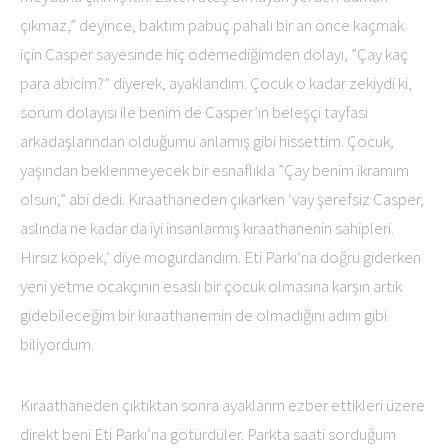
çıkmaz,” deyince, baktım pabuç pahalı bir an önce kaçmak
için Casper sayesinde hiç ödemediğimden dolayı, ”Çay kaç
para abicim?” diyerek, ayaklandım. Çocuk o kadar zekiydi ki,
sorum dolayısı ile benim de Casper’ın beleşçi tayfası
arkadaşlarından olduğumu anlamış gibi hissettim. Çocuk,
yaşından beklenmeyecek bir esnaflıkla ”Çay benim ikramım
olsun,” abi dedi. Kıraathaneden çıkarken ‘vay şerefsiz Casper,
aslında ne kadar da iyi insanlarmış kıraathanenin sahipleri.
Hırsız köpek,’ diye mogurdandım. Eti Parkı’na doğru giderken
yeni yetme ocakçının esaslı bir çocuk olmasına karşın artık
gidebileceğim bir kıraathanemin de olmadığını adım gibi
biliyordum.
Kıraathaneden çıktıktan sonra ayaklarım ezber ettikleri üzere
direkt beni Eti Parkı’na götürdüler. Parkta saati sorduğum