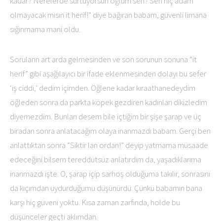
kadar? Nerelerde sürtüyorsun oğlum sen? Sen hiç adam
olmayacak mısın it herif!” diye bağıran babam, güvenli limana
sığınmama mani oldu.
Soruların art arda gelmesinden ve son sorunun sonuna ”it
herif” gibi aşağılayıcı bir ifade eklenmesinden dolayı bu sefer
‘iş ciddi,’ dedim içimden. Öğlene kadar kıraathanedeydim
öğleden sonra da parkta köpek gezdiren kadınları dikizledim
diyemezdim. Bunları desem bile içtiğim bir şişe şarap ve üç
biradan sonra anlatacağım olaya inanmazdı babam. Gerçi ben
anlattıktan sonra ”Siktir lan ordan!” deyip yatmama müsaade
edeceğini bilsem tereddütsüz anlatırdım da, yaşadıklarıma
inanmazdı işte. O, şarap içip sarhoş olduğuma takılır, sonrasını
da kıçımdan uydurduğumu düşünürdü. Çünkü babamın bana
karşı hiç güveni yoktu. Kısa zaman zarfında, holde bu
düşünceler geçti aklımdan.