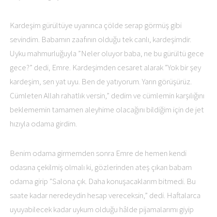
Kardeşim gürültüye uyanınca çölde serap görmüş gibi
sevindim. Babamın zaafının olduğu tek canlı, kardeşimdir.
Uyku mahmurluğuyla ”Neler oluyor baba, ne bu gürültü gece
gece?” dedi, Emre. Kardeşimden cesaret alarak ”Yok bir şey
kardeşim, sen yat uyu. Ben de yatıyorum. Yarın görüşürüz.
Cümleten Allah rahatlık versin,” dedim ve cümlemin karşılığını
beklememin tamamen aleyhime olacağını bildiğim için de jet
hızıyla odama girdim.
Benim odama girmemden sonra Emre de hemen kendi
odasına çekilmiş olmalı ki, gözlerinden ateş çıkan babam
odama girip ”Salona çık. Daha konuşacaklarım bitmedi. Bu
saate kadar neredeydin hesap vereceksin,” dedi. Haftalarca
uyuyabilecek kadar uykum olduğu hâlde pijamalarımı giyip