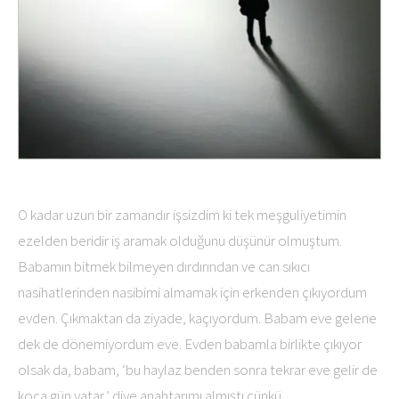
O kadar uzun bir zamandır işsizdim ki tek meşguliyetimin
ezelden beridir iş aramak olduğunu düşünür olmuştum.
Babamın bitmek bilmeyen dırdırından ve can sıkıcı
nasihatlerinden nasibimi almamak için erkenden çıkıyordum
evden. Çıkmaktan da ziyade, kaçıyordum. Babam eve gelene
dek de dönemiyordum eve. Evden babamla birlikte çıkıyor
olsak da, babam, ‘bu haylaz benden sonra tekrar eve gelir de
koca gün yatar,’ diye anahtarımı almıştı çünkü.