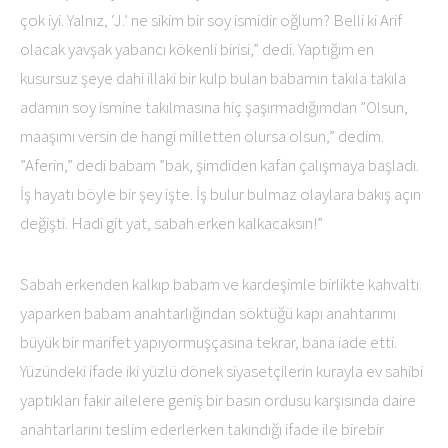
çok iyi. Yalnız, ‘J.’ ne sikim bir soy ismidir oğlum? Belli ki Arif
olacak yavşak yabancı kökenli birisi,” dedi. Yaptığım en
kusursuz şeye dahi illaki bir kulp bulan babamın takıla takıla
adamın soy ismine takılmasına hiç şaşırmadığımdan ”Olsun,
maaşımı versin de hangi milletten olursa olsun,” dedim.
”Aferin,” dedi babam ”bak, şimdiden kafan çalışmaya başladı.
İş hayatı böyle bir şey işte. İş bulur bulmaz olaylara bakış açın
değişti. Hadi git yat, sabah erken kalkacaksın!”
Sabah erkenden kalkıp babam ve kardeşimle birlikte kahvaltı
yaparken babam anahtarlığından söktüğü kapı anahtarımı
büyük bir marifet yapıyormuşçasına tekrar, bana iade etti.
Yüzündeki ifade iki yüzlü dönek siyasetçilerin kurayla ev sahibi
yaptıkları fakir ailelere geniş bir basın ordusu karşısında daire
anahtarlarını teslim ederlerken takındığı ifade ile birebir