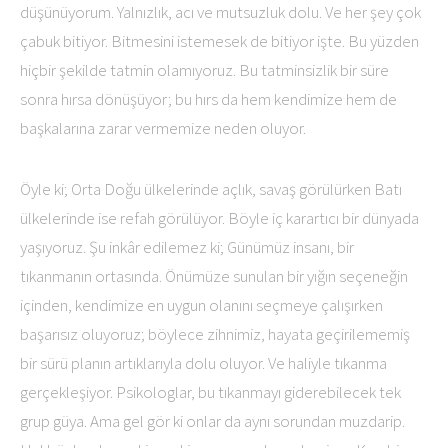
düşünüyorum. Yalnızlık, acı ve mutsuzluk dolu. Ve her şey çok
çabuk bitiyor. Bitmesini istemesek de bitiyor işte. Bu yüzden
hiçbir şekilde tatmin olamıyoruz. Bu tatminsizlik bir süre
sonra hırsa dönüşüyor; bu hırs da hem kendimize hem de
başkalarına zarar vermemize neden oluyor.
Öyle ki; Orta Doğu ülkelerinde açlık, savaş görülürken Batı
ülkelerinde ise refah görülüyor. Böyle iç karartıcı bir dünyada
yaşıyoruz. Şu inkâr edilemez ki; Günümüz insanı, bir
tıkanmanın ortasında. Önümüze sunulan bir yığın seçeneğin
içinden, kendimize en uygun olanını seçmeye çalışırken
başarısız oluyoruz; böylece zihnimiz, hayata geçirilememiş
bir sürü planın artıklarıyla dolu oluyor. Ve haliyle tıkanma
gerçekleşiyor. Psikologlar, bu tıkanmayı giderebilecek tek
grup güya. Ama gel gör ki onlar da aynı sorundan muzdarip.