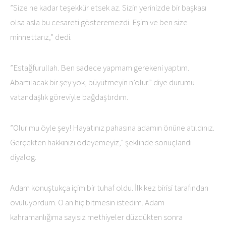
”Size ne kadar teşekkür etsek az. Sizin yerinizde bir başkası
olsa asla bu cesareti gösteremezdi. Eşim ve ben size
minnettarız,” dedi.
”Estağfurullah. Ben sadece yapmam gerekeni yaptım.
Abartılacak bir şey yok, büyütmeyin n’olur.” diye durumu
vatandaşlık göreviyle bağdaştırdım.
”Olur mu öyle şey! Hayatınız pahasına adamın önüne atıldınız.
Gerçekten hakkınızı ödeyemeyiz,” şeklinde sonuçlandı
diyalog.
Adam konuştukça içim bir tuhaf oldu. İlk kez birisi tarafından
övülüyordum. O an hiç bitmesin istedim. Adam
kahramanlığıma sayısız methiyeler düzdükten sonra