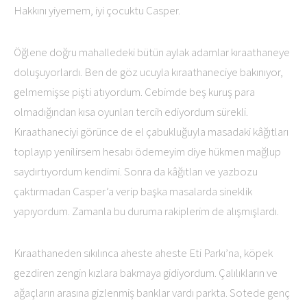
Hakkını yiyemem, iyi çocuktu Casper.
Öğlene doğru mahalledeki bütün aylak adamlar kıraathaneye
doluşuyorlardı. Ben de göz ucuyla kıraathaneciye bakınıyor,
gelmemişse pişti atıyordum. Cebimde beş kuruş para
olmadığından kısa oyunları tercih ediyordum sürekli.
Kıraathaneciyi görünce de el çabukluğuyla masadaki kâğıtları
toplayıp yenilirsem hesabı ödemeyim diye hükmen mağlup
saydırtıyordum kendimi. Sonra da kâğıtları ve yazbozu
çaktırmadan Casper’a verip başka masalarda sineklik
yapıyordum. Zamanla bu duruma rakiplerim de alışmışlardı.
Kıraathaneden sıkılınca aheste aheste Eti Parkı’na, köpek
gezdiren zengin kızlara bakmaya gidiyordum. Çalılıkların ve
ağaçların arasına gizlenmiş banklar vardı parkta. Sotede genç