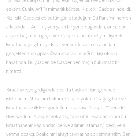
çektim. Çünkü Arif’in mimarlık bürosu Kızılcıklı Caddesi’nde idi.
Kızılcıklı Caddesi de bütün gün oturduğum Eti Parkı’nın hemen
arkasında… Arif’in iş yeri yakın bir yer olduğundan, önce dün
akşam başımdan geçenleri Casper’a anlatmalıyım diyerek
kıraathaneye gitmeye karar verdim. İnsanın en azından
gerçekleri tüm çıplaklığıyla anlatabileceği bir kişi olmalı
hayatında. Bu yüzden de Casper benim için bulunmaz bir
nimetti.
Kıraathaneye girdiğimde ocakta başka birisini görünce
işkillendim. Masalara baktım, Casper yoktu. Ocağa gittim ve
kıraathanede ilk kez gördüğüm ocakçıya ”Casper?” nerede
diye sordum. ”Casper yok artık, tarih oldu. Bundan sonra bu
kıraathanenin kapısından içeriye adımını atamaz,” dedi, yeni
yetme ocakçı. Ocakçının lakayt tavırlarına çok sinirlendim. Sen