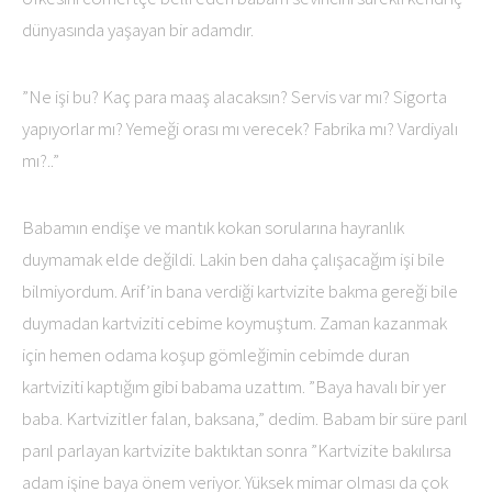
dünyasında yaşayan bir adamdır.
”Ne işi bu? Kaç para maaş alacaksın? Servis var mı? Sigorta
yapıyorlar mı? Yemeği orası mı verecek? Fabrika mı? Vardiyalı
mı?..”
Babamın endişe ve mantık kokan sorularına hayranlık
duymamak elde değildi. Lakin ben daha çalışacağım işi bile
bilmiyordum. Arif’in bana verdiği kartvizite bakma gereği bile
duymadan kartviziti cebime koymuştum. Zaman kazanmak
için hemen odama koşup gömleğimin cebimde duran
kartviziti kaptığım gibi babama uzattım. ”Baya havalı bir yer
baba. Kartvizitler falan, baksana,” dedim. Babam bir süre parıl
parıl parlayan kartvizite baktıktan sonra ”Kartvizite bakılırsa
adam işine baya önem veriyor. Yüksek mimar olması da çok