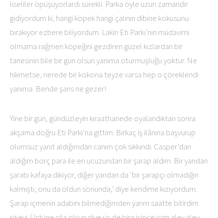
liseliler öpüşüyorlardı sürekli. Parka öyle uzun zamandır
gidiyordum ki, hangi köpek hangi çalının dibine kokusunu
bırakıyor ezbere biliyordum. Lakin Eti Parkı’nın müdavimi
olmama rağmen köpeğini gezdiren güzel kızlardan bir
tanesinin bile bir gün olsun yanıma oturmuşluğu yoktur. Ne
hikmetse, nerede bir kokona teyze varsa hep o çöreklendi
yanıma. Bende şans ne gezer!
Yine bir gün, gündüzleyin kıraathanede oyalandıktan sonra
akşama doğru Eti Parkı’na gittim. Birkaç iş ilânına başvurup
olumsuz yanıt aldığımdan canım çok sıkkındı. Casper’dan
aldığım borç para ile en ucuzundan bir şarap aldım. Bir yandan
şarabı kafaya dikiyor, diğer yandan da ‘bir şarapçı olmadığın
kalmıştı, onu da oldun sonunda,’ diye kendime kızıyordum.
Şarap içmenin adabını bilmediğimden yarım saatte bitirdim
şişeyi. Üstüne cila olsun diye üç de bira içince içim alev alev