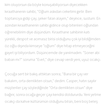
kim oluyorsun da böyle konuşabiliyorsun diyecekken
kıraathanenin sahibi, ”Oğlum askıdan ceketimi getir. Ben
toptancıya gidip çay, şeker falan alayım,” deyince, sustum. En
azından kıraathanenin sahibi gidince olup bitenleri oğlundan
öğrenebilirim diye düşündüm. Kıraathane sahibinin katı
yürekli, despot ve acımasız birisi olduğunu çok iyi bildiğimden
öz oğlu dışında kimseye ”oğlum” diye hitap etmeyeceğini
gayet iyi biliyordum. Düşüncemde de yanılmadım. ”Soner abi
baban mı?” soruma ”Evet,” diye cevap verdi yeni, uyuz ocakçı.
Çocuğa sert bir bakış attıktan sonra; ”Bana bir çay ver
bakalım, orta demlikten olsun,” dedim. Casper, hatırı sayılır
müşteriler çay söylediğinde ”Orta demlikten olsun” diye
bağırır, sonra ocağa geçer çayı kendisi doldururdu. Yeni yetme
ocakçı da kahve kültürümün olduğunu bilsin, beni boş beleş