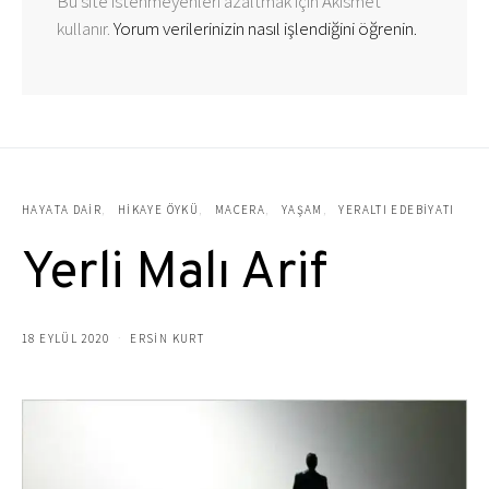
Bu site istenmeyenleri azaltmak için Akismet
kullanır.
Yorum verilerinizin nasıl işlendiğini öğrenin.
HAYATA DAIR
HIKAYE ÖYKÜ
MACERA
YAŞAM
YERALTI EDEBIYATI
Yerli Malı Arif
18 EYLÜL 2020
ERSIN KURT