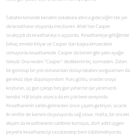
Sabahın köründe kendimi sokaklara atınca gideceğim tek yer
de kıraathane oluyordu mecburen. Allah’tan Casper
ocakçıydı da kıraathaneyi o açıyordu. Kıraathaneye gittiğimde
birkaç emekli ihtiyar ve Casper’dan başka kimsecikler
olmuyordu kıraathanede. Casper da benim gibi yalın ayağın
tekiydi. Ona neden ”Casper” dediklerini hiç sormadım. Zaten
bir görünüp bir yok olmasından dolayı lakabını sorgulamam da
gereksiz diye düşünüyordum. Kuru götlü, oradan oraya
koşturan, üç gün çalışıp beş gün yatan bir işe yaramazdı
kendisi. Hâl böyle olunca da en çok beni seviyordu.
Kıraathanenin sahibi gelmeden önce çayımı getiriyor, sıcacık
iki simitle de karnımı doyuruyordu sağ olsun. Hatta, bir önceki
akşam da kıraathanenin sahibine kızmışsa, dört adet üçgen
peynirle kıraathaneciyi cezalandırıp beni ödüllendiriyordu.