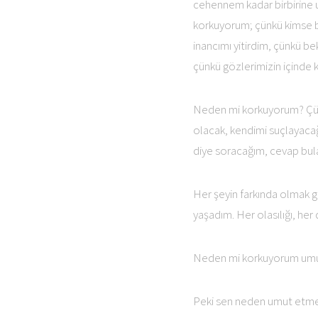
cehennem kadar birbirine 
korkuyorum; çünkü kimse b
inancımı yitirdim, çünkü b
çünkü gözlerimizin içinde
Neden mi korkuyorum? Çünkü
olacak, kendimi suçlayaca
diye soracağım, cevap bu
Her şeyin farkında olmak 
yaşadım. Her olasılığı, he
Neden mi korkuyorum umu
Peki sen neden umut etm