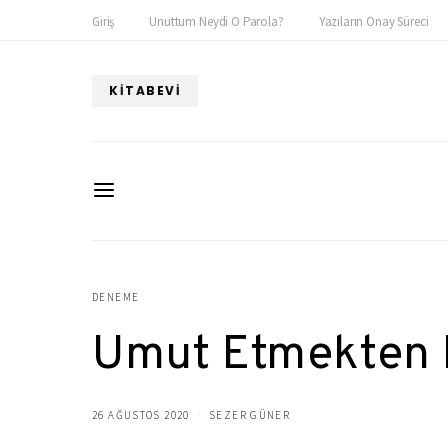
Giriş
Unuttum Neydi O Parola?
Yazıların Onay Süreci
KITABEVI
DENEME
Umut Etmekten 
26 AĞUSTOS 2020
SEZER GÜNER