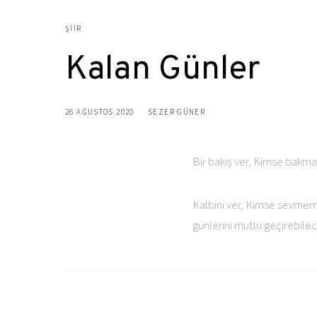
ŞIIR
Kalan Günler
26 AĞUSTOS 2020
SEZER GÜNER
Bir bakış ver, Kimse bakma
Kalbini ver, Kimse sevmemi
günlerini mutlu geçirebile