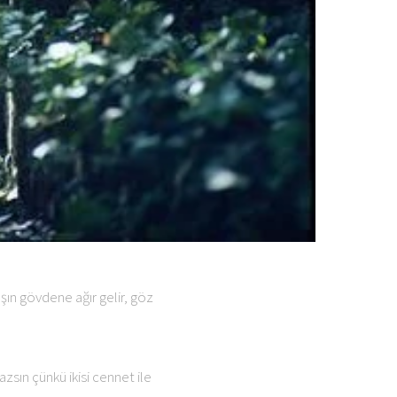
şın gövdene ağır gelir, göz
zsın çünkü ikisi cennet ile