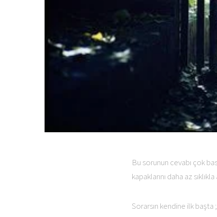
Bu sorunun cevabı çok basit
kapaklarını daha az sıklıkla 
Sorarsın kendine ilk başta 