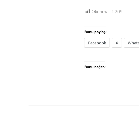
Okunma :
1.209
Bunu paylaş:
Facebook
X
What
Bunu beğen: