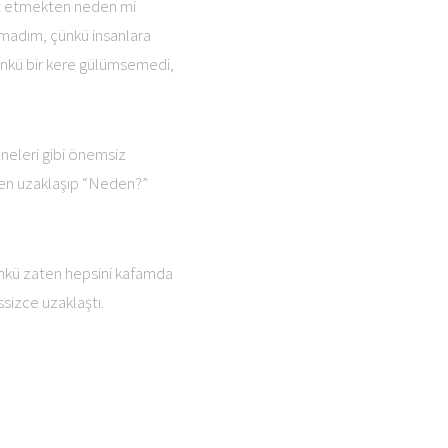
ut etmekten neden mi
madım, çünkü insanlara
çünkü bir kere gülümsemedi,
neleri gibi önemsiz
ten uzaklaşıp “Neden?”
ünkü zaten hepsini kafamda
sizce uzaklaştı.