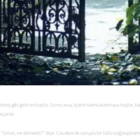
miş gibi gelir en başta. Sonra avuç içlerin karıncalanmaya başlar, ba
açarsın.
; “Umut, ne demekti?” diye. Cevabını ilk soruyla bir türlü bağdaştırama