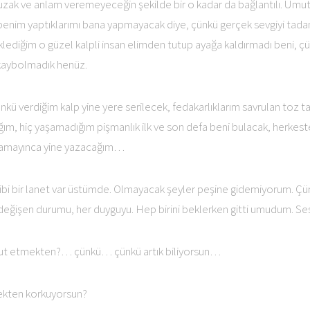
uzak ve anlam veremeyeceğin şekilde bir o kadar da bağlantılı. Um
enim yaptıklarımı bana yapmayacak diye, çünkü gerçek sevgiyi tada
eklediğim o güzel kalpli insan elimden tutup ayağa kaldırmadı beni, 
 kaybolmadık henüz.
 verdiğim kalp yine yere serilecek, fedakarlıklarım savrulan toz ta
ğım, hiç yaşamadığım pişmanlık ilk ve son defa beni bulacak, herkes
lamayınca yine yazacağım…
gibi bir lanet var üstümde. Olmayacak şeyler peşine gidemiyorum. Ç
r değişen durumu, her duyguyu. Hep birini beklerken gitti umudum. Ses
t etmekten?… çünkü… çünkü artık biliyorsun…
ekten korkuyorsun?