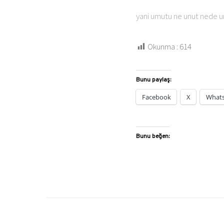
yani umutu ne unut nede 
Okunma :
614
Bunu paylaş:
Facebook
X
What
Bunu beğen: