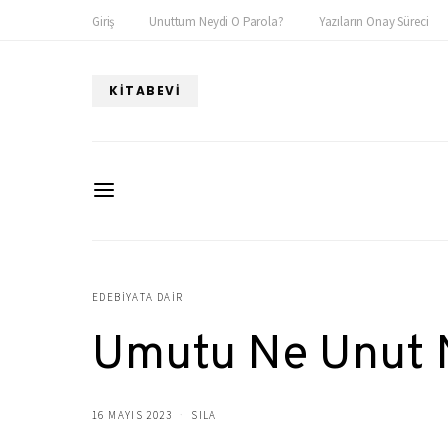
Giriş
Unuttum Neydi O Parola?
Yazıların Onay Süreci
KITABEVI
EDEBIYATA DAIR
Umutu Ne Unut 
16 MAYIS 2023
SILA