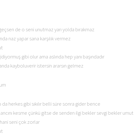
eçsen de o seni unutmaz yarı yolda bırakmaz
da naz yapar sana karşılık vermez
ut
idiyormuş gibi olur ama aslında hep yanı başındadır
anda kayboluverir istersin ararsın gelmez
 um
a herkes gibi sıkılır belli süre sonra gider bence
cını kesme çünkü gitse de senden ilgi bekler sevgi bekler umut
 hani seni çok zorlar
ut