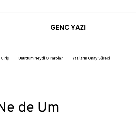
GENC YAZI
Giriş
Unuttum Neydi O Parola?
Yazıların Onay Süreci
Ne de Um