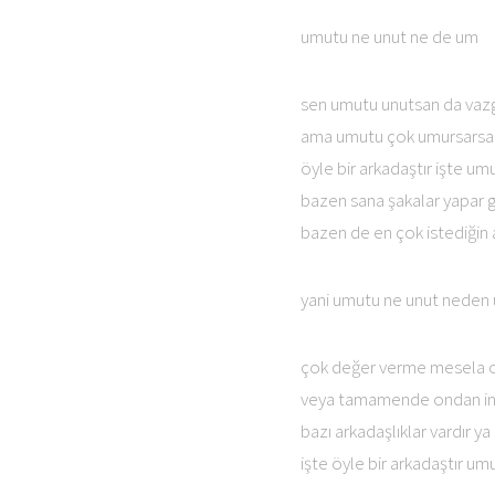
umutu ne unut ne de um
sen umutu unutsan da vazg
ama umutu çok umursarsan
öyle bir arkadaştır işte um
bazen sana şakalar yapar g
bazen de en çok istediğin 
yani umutu ne unut neden
çok değer verme mesela o d
veya tamamende ondan inan
bazı arkadaşlıklar vardır ya
işte öyle bir arkadaştır um