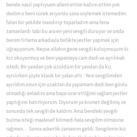
bende nasıl yaptıysam allem ettim kallım ettim yok
dedim o beni sürek arıyordu sana söylemek istemedim
falan bir şekilde inandırıp toparladım ama fena
zamanlardı tabi bu ara en yeni sevgili duruyor ve onda
benim fırlama arkadaşla birlikte jestler yapmak için
uğraşıyorum. Neyse allahın gene sevgili kuluymuşum ki
kız okuyormuş ve ben yapamaya cam dedi ve ayrılmak
istedi. Bir yandan çok üzüldüm bir yandan da kız
ayrılırken şöyle klasik bir yalan attı : Yeni sevgilimden
ayrıldım onun için uzaktan da yapamam dedi ben gönlü
olmadığı anladım ama baya ısrar ettiğimi sağlam jestler
yaptığımı hatırlıyorum. Diyorum ya kısmet değilmiş ve
sonunda tek sevgili de kaldım. Ama bendeki sevgili
bulma isteği maalesef bitmedi hala sevgilim olmasına
rağmen… Sonra askerlik zamanım geldi. Sevgilimin kız