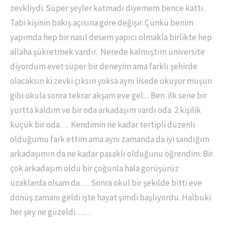
zevkliydi. Süper şeyler katmadı diyemem bence kattı.
Tabi kişinin bakış açısına göre değişir. Çünkü benim
yapımda hep bir nasıl desem yapıcı olmakla birlikte hep
allaha şükretmek vardır. Nerede kalmıştım üniversite
diyordum evet süper bir deneyim ama farklı şehirde
olacaksın ki zevki çıksın yoksa aynı lisede okuyor muşun
gibi okula sonra tekrar akşam eve gel.. . Ben ilk sene bir
yurtta kaldım ve bir oda arkadaşım vardı oda 2 kişilik
küçük bir oda… Kendimin ne kadar tertipli düzenli
olduğumu fark ettim ama aynı zamanda da iyi sandığım
arkadaşımın da ne kadar pasaklı olduğunu öğrendim. Bir
çok arkadaşım oldu bir çoğunla hala görüşürüz
uzaklarda olsam da…. Sonra okul bir şekilde bitti eve
dönüş zamanı geldi işte hayat şimdi başlıyordu. Halbuki
her şey ne güzeldi……