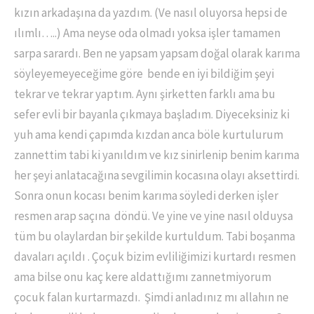
kızın arkadaşına da yazdım. (Ve nasıl oluyorsa hepsi de
ılımlı…..) Ama neyse oda olmadı yoksa işler tamamen
sarpa sarardı. Ben ne yapsam yapsam doğal olarak karıma
söyleyemeyeceğime göre bende en iyi bildiğim şeyi
tekrar ve tekrar yaptım. Aynı şirketten farklı ama bu
sefer evli bir bayanla çıkmaya başladım. Diyeceksiniz ki
yuh ama kendi çapımda kızdan anca böle kurtulurum
zannettim tabi ki yanıldım ve kız sinirlenip benim karıma
her şeyi anlatacağına sevgilimin kocasına olayı aksettirdi.
Sonra onun kocası benim karıma söyledi derken işler
resmen arap saçına döndü. Ve yine ve yine nasıl olduysa
tüm bu olaylardan bir şekilde kurtuldum. Tabi boşanma
davaları açıldı . Çoçuk bizim evliliğimizi kurtardı resmen
ama bilse onu kaç kere aldattığımı zannetmiyorum
çocuk falan kurtarmazdı. Şimdi anladınız mı allahın ne