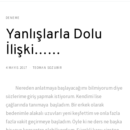
DENEME
Yanlışlarla Dolu
İlişki……
4 MAYIS 2017
TEOMAN SOZUBIR
Nereden anlatmaya başlayacağımı bilmiyorum diye
sözlerime giriş yapmak istiyorum. Kendimi lise
çağlarında tanımaya başladım. Bir erkek olarak
bedenimle alakalı uzuvları yeni keşfettim ve onla fazla
fazla vakit geçirmeye başladım. Öyle ki ne ders ne başka