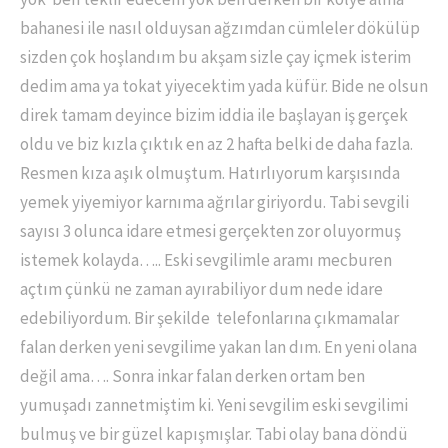
bahanesi ile nasıl olduysan ağzımdan cümleler dökülüp
sizden çok hoşlandım bu akşam sizle çay içmek isterim
dedim ama ya tokat yiyecektim yada küfür. Bide ne olsun
direk tamam deyince bizim iddia ile başlayan iş gerçek
oldu ve biz kızla çıktık en az 2 hafta belki de daha fazla.
Resmen kıza aşık olmuştum. Hatırlıyorum karşısında
yemek yiyemiyor karnıma ağrılar giriyordu. Tabi sevgili
sayısı 3 olunca idare etmesi gerçekten zor oluyormuş
istemek kolayda….. Eski sevgilimle aramı mecburen
açtım çünkü ne zaman ayırabiliyor dum nede idare
edebiliyordum. Bir şekilde telefonlarına çıkmamalar
falan derken yeni sevgilime yakan lan dım. En yeni olana
değil ama…. Sonra inkar falan derken ortam ben
yumuşadı zannetmiştim ki. Yeni sevgilim eski sevgilimi
bulmuş ve bir güzel kapışmışlar. Tabi olay bana döndü