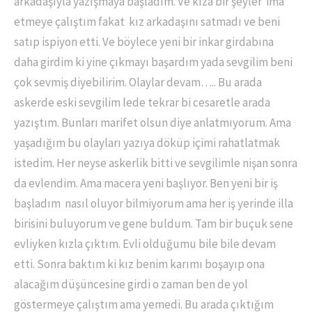
arkadaşıyla yazışmaya başladım. Ve kıza bir şeyler ima
etmeye çalıştım fakat kız arkadaşını satmadı ve beni
satıp ispiyon etti. Ve böylece yeni bir inkar girdabına
daha girdim ki yine çıkmayı başardım yada sevgilim beni
çok sevmiş diyebilirim. Olaylar devam….. Bu arada
askerde eski sevgilim lede tekrar bi cesaretle arada
yazıştım. Bunları marifet olsun diye anlatmıyorum. Ama
yaşadığım bu olayları yazıya döküp içimi rahatlatmak
istedim. Her neyse askerlik bitti ve sevgilimle nişan sonra
da evlendim. Ama macera yeni başlıyor. Ben yeni bir iş
başladım nasıl oluyor bilmiyorum ama her iş yerinde illa
birisini buluyorum ve gene buldum. Tam bir buçuk sene
evliyken kızla çıktım. Evli olduğumu bile bile devam
etti. Sonra baktım ki kız benim karımı boşayıp ona
alacağım düşüncesine girdi o zaman ben de yol
göstermeye çalıştım ama yemedi. Bu arada çıktığım