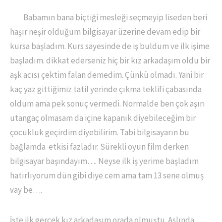
Babamın bana biçtiği mesleği seçmeyip liseden beri
haşır neşir olduğum bilgisayar üzerine devam edip bir
kursa başladım. Kurs sayesinde de iş buldum ve ilk işime
başladım. dikkat ederseniz hiç bir kız arkadaşım oldu bir
aşk acısı çektim falan demedim. Çünkü olmadı. Yani bir
kaç yaz gittiğimiz tatil yerinde çıkma teklifi çabasında
oldum ama pek sonuç vermedi. Normalde ben çok aşırı
utangaç olmasam da içine kapanık diyebileceğim bir
çocukluk geçirdim diyebilirim. Tabi bilgisayarın bu
bağlamda etkisi fazladır. Sürekli oyun film derken
bilgisayar başındayım…. Neyse ilk iş yerime başladım
hatırlıyorum dün gibi diye cem ama tam 13 sene olmuş
vay be….
İşte ilk gerçek kız arkadaşım orada olmuştu. Aslında