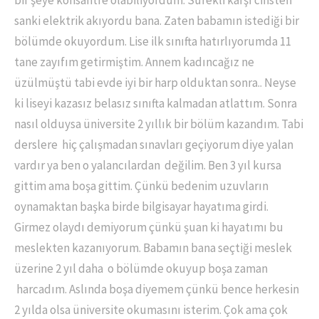
bir şeye konsantre olabiliyordum. Sürekli karşı cinsten
sanki elektrik akıyordu bana. Zaten babamın istediği bir
bölümde okuyordum. Lise ilk sınıfta hatırlıyorumda 11
tane zayıfım getirmiştim. Annem kadıncağız ne
üzülmüştü tabi evde iyi bir harp olduktan sonra.. Neyse
ki liseyi kazasız belasız sınıfta kalmadan atlattım. Sonra
nasıl olduysa üniversite 2 yıllık bir bölüm kazandım. Tabi
derslere hiç çalışmadan sınavları geçiyorum diye yalan
vardır ya ben o yalancılardan değilim. Ben 3 yıl kursa
gittim ama boşa gittim. Çünkü bedenim uzuvların
oynamaktan başka birde bilgisayar hayatıma girdi.
Girmez olaydı demiyorum çünkü şuan ki hayatımı bu
meslekten kazanıyorum. Babamın bana seçtiği meslek
üzerine 2 yıl daha o bölümde okuyup boşa zaman
harcadım. Aslında boşa diyemem çünkü bence herkesin
2 yılda olsa üniversite okumasını isterim. Çok ama çok