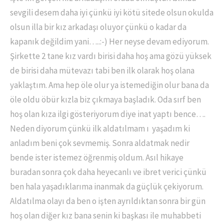
sevgili desem daha iyi çünkü iyi kötü sitede olsun okulda
olsun illa bir kız arkadaşı oluyor çünkü o kadar da
kapanık değildim yani…..:-)
Her neyse devam ediyorum.
Şirkette 2 tane kız vardı birisi daha hoş ama gözü yüksek
de birisi daha mütevazı tabi ben ilk olarak hoş olana
yaklaştım. Ama hep öle olur ya istemediğin olur bana da
öle oldu öbür kızla biz çıkmaya başladık. Oda sırf ben
hoş olan kıza ilgi gösteriyorum diye inat yaptı bence….
Neden diyorum çünkü ilk aldatılmam ı yaşadım ki
anladım beni çok sevmemiş. Sonra aldatmak nedir
bende ister istemez öğrenmiş oldum. Asıl hikaye
buradan sonra çok daha heyecanlı ve ibret verici çünkü
ben hala yaşadıklarıma inanmak da güçlük çekiyorum.
Aldatılma olayı da ben o işten ayrıldıktan sonra bir gün
hoş olan diğer kız bana senin ki başkası ile muhabbeti