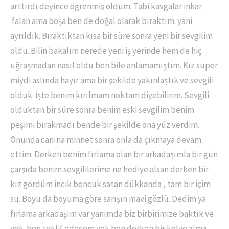
arttırdı deyince öğrenmiş oldum. Tabi kavgalar inkar
falan ama boşa ben de doğal olarak bıraktım. yani
ayrıldık. Bıraktıktan kısa bir süre sonra yeni bir sevgilim
oldu. Bilin bakalım nerede yeni iş yerinde hem de hiç
uğraşmadan nasıl oldu ben bile anlamamıştım. Kız süper
miydi aslında hayır ama bir şekilde yakınlaştık ve sevgili
olduk. İşte benim kırılmam noktam diyebilirim. Sevgili
olduktan bir süre sonra benim eski sevgilim benim
peşimi bırakmadı bende bir şekilde ona yüz verdim.
Onunda canına minnet sonra onla da çıkmaya devam
ettim. Derken benim fırlama olan bir arkadaşımla bir gün
çarşıda benim sevgililerime ne hediye alsan derken bir
kız gördüm incik boncuk satan dükkanda , tam bir içim
su. Boyu da boyuma göre sarışın mavi gözlü. Dedim ya
fırlama arkadaşım var yanımda biz birbirimize baktık ve
yok ben teklif edecem yok ben derken bir kolye alma