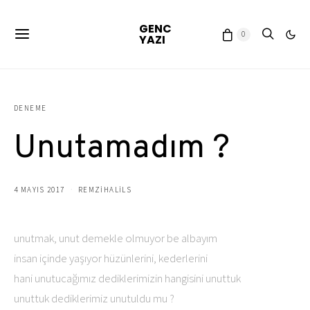
GENC
0
YAZI
DENEME
Unutamadım ?
4 MAYIS 2017
REMZIHALILS
unutmak, unut demekle olmuyor be albayım
insan içinde yaşıyor hüzünlerini, kederlerini
hani unutucağımız dediklerimizin hangisini unuttuk
unuttuk dediklerimiz unutuldu mu ?