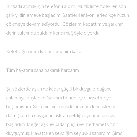
Bir şarkı açmak için telefonu aldım. Müzik listemdeki en son
şarkıyı dinlemeye başladım. Saatler ilerliyor ilerledikçe hüzün
çökmeye devam ediyordu. Gözlerimi kapattım ve şarkının
derin sularında buldum kendimi. Şöyle diyordu;
Kelebeğin ömrü kadar zamanım kalsa
Tüm hayatımı sana bakarak harcarım
Şu sözlerde aşkın ne kadar güçlü bir duygu olduğunu
anlamaya başladım. Sanırım bende öyle hissetmeye
başlamıştım. Gecenin bir köründe hüznün derinliklerine
dalmışken bu duygunun aşktan geldiğini yeni anlamaya
başladım. Meğer aşk ne kadar güçlü ve merhametsiz bir
duyguymuş. Hayatta en sevdiğim şey uyku sanardım. Şimdi