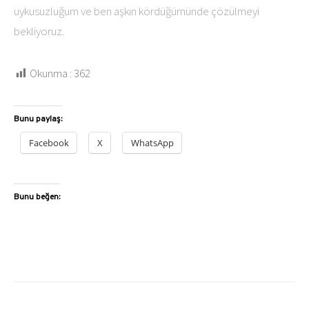
uykusuzluğum ve ben aşkın kördüğümünde çözülmeyi
bekliyoruz.
Okunma :
362
Bunu paylaş:
Facebook
X
WhatsApp
Bunu beğen: