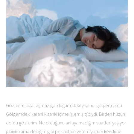
Gözlerimi açar açmaz gördüğüm ilk şey kendi gölgem oldu.
Gölgemdeki karanlık sanki içime işlemiş gibiydi. Birden hüzün
doldu gözlerim. Ne olduğunu anlayamadığım saatleri yaşıyor
gibiyim ama dediğim gibi pek anlam veremiyorum kendime.