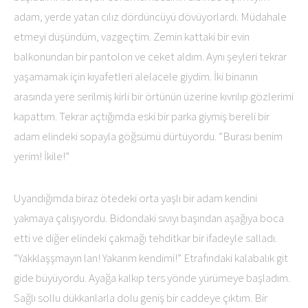
adam, yerde yatan cılız dördüncüyü dövüyorlardı. Müdahale
etmeyi düşündüm, vazgeçtim. Zemin kattaki bir evin
balkonundan bir pantolon ve ceket aldım. Aynı şeyleri tekrar
yaşamamak için kıyafetleri alelacele giydim. İki binanın
arasında yere serilmiş kirli bir örtünün üzerine kıvrılıp gözlerimi
kapattım. Tekrar açtığımda eski bir parka giymiş bereli bir
adam elindeki sopayla göğsümü dürtüyordu. “Burası benim
yerim! İkile!”
Uyandığımda biraz ötedeki orta yaşlı bir adam kendini
yakmaya çalışıyordu. Bidondaki sıvıyı başından aşağıya boca
etti ve diğer elindeki çakmağı tehditkar bir ifadeyle salladı.
“Yakklaşşmayın lan! Yakarım kendimi!” Etrafındaki kalabalık git
gide büyüyordu. Ayağa kalkıp ters yönde yürümeye başladım.
Sağlı sollu dükkanlarla dolu geniş bir caddeye çıktım. Bir