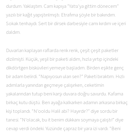
durdum. Yaklaştım. Cam kapıya “Yatsı’ya gittim dönecem”
yazılı bir kağıt yapıştırılmıştı. Etrafıma şöyle bir bakındım.
Sokak tenhaydı. Sert bir dirsek darbesiyle camı kırdım ve içeri
daldım.
Duvarları kaplayan raflarda renk renk, çeşit çeşit paketler
dizilmişti. Küçük, yeşil bir paketi aldım, hızla yırtıp içindeki
dikdörtgen bisküvileri yemeye başladım. Birden eşikte genç
bir adam belirdi. “Napıyosun ulan sen?” Paketi bıraktım. Hızlı
adımlarla yanından geçmeye çalışırken, ceketimin
yakalarından tutup beni karşı duvara doğru savurdu. Kafama
birkaç kutu düştü. Ben ayağa kalkarken adamın arkasına birkaç
kişi toplandı. “N’ooldu Halil abi? Hayırdır?” diye sordu bir
tanesi. “N’olacak, bu it benim dükkanı soymaya çalıştı!” diye
cevap verdi öndeki. Yüzünde çapraz bir yara izi vardı. “Beni