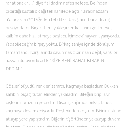
rahat bırakın…” diye fısıldadım nefes nefese. Belinden
çıkardığı sustalı bıçağı tek hamlede açtı. “Bırakmazsam
n’olacak lan?!” Diğerleri tehditkar bakışlarını bana dikmiş
bekliyorlardı. Bıçaklı herif yaklaşırken kaslarım gerilmeye,
kalbim daha hızlı atmaya başladı. İçimdeki hayvan uyanıyordu.
Yapabileceğim birşey yoktu. Birkaç saniye içinde dönüşüm
tamamlandı. Karşılarında savunmasız bir insan değil, vahşi bir
hayvan duruyordu artık. “SİZE BENİ RAHAT BIRAKIN
DEDİM!”
Gözleri büyüdü, renkleri sarardı. Kaçmaya başladılar. Dükkan
sahibini bıçağı tutan elinden yakaladım. Bileğini kırıp, sivri
dişlerimi omzuna geçirdim. Dışarı çıktığımda birkaç tanesi
kaçmaya devam ediyordu. Peşlerinden koştum. Birinin üstüne
atlayıp yere yapıştırdım. Diğerini tişörtünden yakalayıp duvara