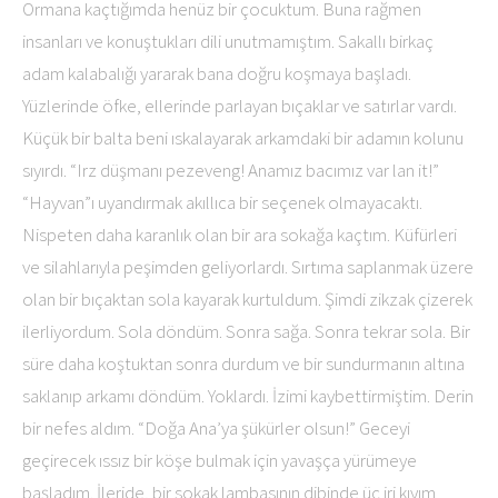
Ormana kaçtığımda henüz bir çocuktum. Buna rağmen
insanları ve konuştukları dili unutmamıştım. Sakallı birkaç
adam kalabalığı yararak bana doğru koşmaya başladı.
Yüzlerinde öfke, ellerinde parlayan bıçaklar ve satırlar vardı.
Küçük bir balta beni ıskalayarak arkamdaki bir adamın kolunu
sıyırdı. “Irz düşmanı pezeveng! Anamız bacımız var lan it!”
“Hayvan”ı uyandırmak akıllıca bir seçenek olmayacaktı.
Nispeten daha karanlık olan bir ara sokağa kaçtım. Küfürleri
ve silahlarıyla peşimden geliyorlardı. Sırtıma saplanmak üzere
olan bir bıçaktan sola kayarak kurtuldum. Şimdi zikzak çizerek
ilerliyordum. Sola döndüm. Sonra sağa. Sonra tekrar sola. Bir
süre daha koştuktan sonra durdum ve bir sundurmanın altına
saklanıp arkamı döndüm. Yoklardı. İzimi kaybettirmiştim. Derin
bir nefes aldım. “Doğa Ana’ya şükürler olsun!” Geceyi
geçirecek ıssız bir köşe bulmak için yavaşça yürümeye
başladım. İleride, bir sokak lambasının dibinde üç iri kıyım