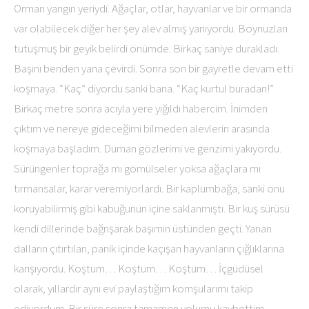
Orman yangın yeriydi. Ağaçlar, otlar, hayvanlar ve bir ormanda
var olabilecek diğer her şey alev almış yanıyordu. Boynuzları
tutuşmuş bir geyik belirdi önümde. Birkaç saniye durakladı.
Başını benden yana çevirdi. Sonra son bir gayretle devam etti
koşmaya. “Kaç” diyordu sanki bana. “Kaç kurtul buradan!”
Birkaç metre sonra acıyla yere yığıldı habercim. İnimden
çıktım ve nereye gideceğimi bilmeden alevlerin arasında
koşmaya başladım. Duman gözlerimi ve genzimi yakıyordu.
Sürüngenler toprağa mı gömülseler yoksa ağaçlara mı
tırmansalar, karar veremiyorlardı. Bir kaplumbağa, sanki onu
koruyabilirmiş gibi kabuğunun içine saklanmıştı. Bir kuş sürüsü
kendi dillerinde bağrışarak başımın üstünden geçti. Yanan
dalların çıtırtıları, panik içinde kaçışan hayvanların çığlıklarına
karışıyordu. Koştum… Koştum… Koştum… İçgüdüsel
olarak, yıllardır aynı evi paylaştığım komşularımı takip
ediyordum. Bir süre sonra tamamen yolumu kaybettim.