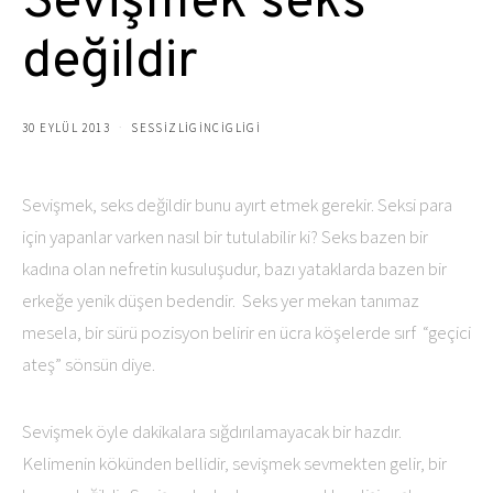
Sevişmek seks
değildir
30 EYLÜL 2013
SESSIZLIGINCIGLIGI
Sevişmek, seks değildir bunu ayırt etmek gerekir. Seksi para
için yapanlar varken nasıl bir tutulabilir ki? Seks bazen bir
kadına olan nefretin kusuluşudur, bazı yataklarda bazen bir
erkeğe yenik düşen bedendir. Seks yer mekan tanımaz
mesela, bir sürü pozisyon belirir en ücra köşelerde sırf “geçici
ateş” sönsün diye.
Sevişmek öyle dakikalara sığdırılamayacak bir hazdır.
Kelimenin kökünden bellidir, sevişmek sevmekten gelir, bir