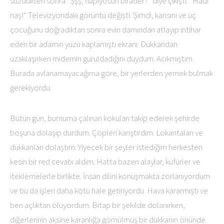
süzdükten sonra “Şşş, napıyosun birader?” diye çıkıştı. “Hadi
naş!” Televizyondaki görüntü değişti. Şimdi, karısını ve üç
çocuğunu doğradıktan sonra evin damından atlayıp intihar
eden bir adamın yüzü kaplamıştı ekranı. Dükkandan
uzaklaşırken midemin guruldadığını duydum. Acıkmıştım.
Burada avlanamayacağıma göre, bir yerlerden yemek bulmak
gerekiyordu.
Bütün gün, burnuma çalınan kokuları takip ederek şehirde
boşuna dolaşıp durdum. Çöpleri karıştırdım. Lokantaları ve
dükkanları dolaştım. Yiyecek bir şeyler istediğim herkesten
kesin bir red cevabı aldım. Hatta bazen alaylar, küfürler ve
iteklemelerle birlikte. İnsan dilini konuşmakta zorlanıyordum
ve bu da işleri daha kötü hale getiriyordu. Hava kararmıştı ve
ben açlıktan ölüyordum. Bitap bir şekilde dolanırken,
diğerlerinin aksine karanlığa gömülmüş bir dükkanın önünde