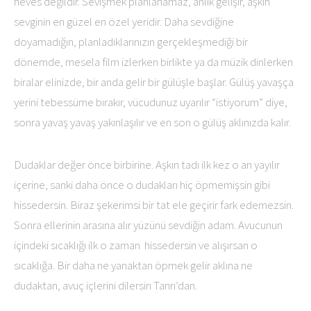
heves değildir. Sevişmek planlanamaz, anlık gelişir, aşkın
sevginin en güzel en özel yeridir. Daha sevdiğine
doyamadığın, planladıklarınızın gerçekleşmediği bir
dönemde, mesela film izlerken birlikte ya da müzik dinlerken
biralar elinizde, bir anda gelir bir gülüşle başlar. Gülüş yavaşça
yerini tebessüme bırakır, vücudunuz uyarılır “istiyorum” diye,
sonra yavaş yavaş yakınlaşılır ve en son o gülüş aklınızda kalır.
Dudaklar değer önce birbirine. Aşkın tadı ilk kez o an yayılır
içerine, sanki daha önce o dudakları hiç öpmemişsin gibi
hissedersin. Biraz şekerimsi bir tat ele geçirir fark edemezsin.
Sonra ellerinin arasına alır yüzünü sevdiğin adam. Avucunun
içindeki sıcaklığı ilk o zaman hissedersin ve alışırsan o
sıcaklığa. Bir daha ne yanaktan öpmek gelir aklına ne
dudaktan, avuç içlerini dilersin Tanrı’dan.