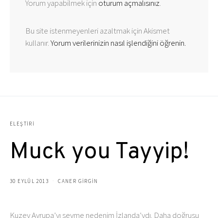
Yorum yapabilmek için
oturum açmalısınız
.
Bu site istenmeyenleri azaltmak için Akismet
kullanır.
Yorum verilerinizin nasıl işlendiğini öğrenin.
ELEŞTIRI
Muck you Tayyip!
30 EYLÜL 2013
CANER GIRGIN
Kuzey Avrupa’yı sevme nedenim İzlanda’ydı. Daha doğrusu