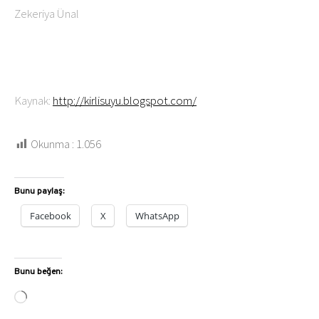
Zekeriya Ünal
Kaynak:
http://kirlisuyu.blogspot.com/
Okunma :
1.056
Bunu paylaş:
Facebook
X
WhatsApp
Bunu beğen:
Yükleniyor...