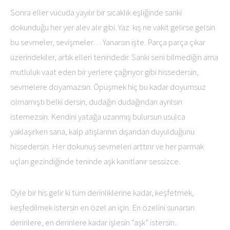
Sonra eller vücuda yayılır bir sıcaklık eşliğinde sanki
dokunduğu her yer alev alır gibi. Yaz kış ne vakit gelirse gelsin
bu sevmeler, sevişmeler… Yanarsın işte. Parça parça çıkar
üzerindekiler, artık elleri tenindedir. Sanki seni bilmediğin ama
mutluluk vaat eden bir yerlere çağırıyor gibi hissedersin,
sevmelere doyamazsın. Öpüşmek hiç bu kadar doyumsuz
olmamıştı belki dersin, dudağın dudağından ayrılsın
istemezsin. Kendini yatağa uzanmış bulursun usulca
yaklaşırken sana, kalp atışlarının dışarıdan duyulduğunu
hissedersin. Her dokunuş sevmeleri arttırır ve her parmak
uçları gezindiğinde teninde aşk kanıtlanır sessizce.
Öyle bir his gelir ki tüm derinliklerine kadar, keşfetmek,
keşfedilmek istersin en özel an için. En özelini sunarsın
derinlere, en derinlere kadar işlesin “aşk” istersin..