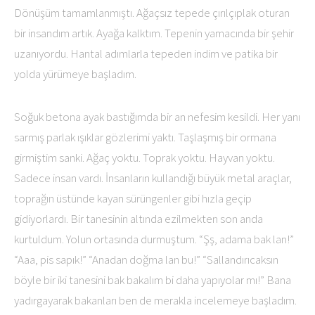
Dönüşüm tamamlanmıştı. Ağaçsız tepede çırılçıplak oturan
bir insandım artık. Ayağa kalktım. Tepenin yamacında bir şehir
uzanıyordu. Hantal adımlarla tepeden indim ve patika bir
yolda yürümeye başladım.
Soğuk betona ayak bastığımda bir an nefesim kesildi. Her yanı
sarmış parlak ışıklar gözlerimi yaktı. Taşlaşmış bir ormana
girmiştim sanki. Ağaç yoktu. Toprak yoktu. Hayvan yoktu.
Sadece insan vardı. İnsanların kullandığı büyük metal araçlar,
toprağın üstünde kayan sürüngenler gibi hızla geçip
gidiyorlardı. Bir tanesinin altında ezilmekten son anda
kurtuldum. Yolun ortasında durmuştum. “Şş, adama bak lan!”
“Aaa, pis sapık!” “Anadan doğma lan bu!” “Sallandırıcaksın
böyle bir iki tanesini bak bakalım bi daha yapıyolar mı!” Bana
yadırgayarak bakanları ben de merakla incelemeye başladım.