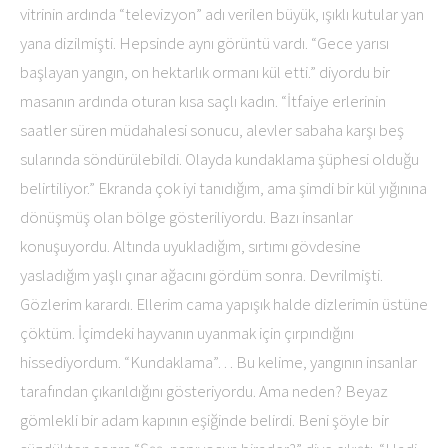
vitrinin ardında “televizyon” adı verilen büyük, ışıklı kutular yan
yana dizilmişti. Hepsinde aynı görüntü vardı. “Gece yarısı
başlayan yangın, on hektarlık ormanı kül etti.” diyordu bir
masanın ardında oturan kısa saçlı kadın. “İtfaiye erlerinin
saatler süren müdahalesi sonucu, alevler sabaha karşı beş
sularında söndürülebildi. Olayda kundaklama şüphesi olduğu
belirtiliyor.” Ekranda çok iyi tanıdığım, ama şimdi bir kül yığınına
dönüşmüş olan bölge gösteriliyordu. Bazı insanlar
konuşuyordu. Altında uyukladığım, sırtımı gövdesine
yasladığım yaşlı çınar ağacını gördüm sonra. Devrilmişti.
Gözlerim karardı. Ellerim cama yapışık halde dizlerimin üstüne
çöktüm. İçimdeki hayvanın uyanmak için çırpındığını
hissediyordum. “Kundaklama”… Bu kelime, yangının insanlar
tarafından çıkarıldığını gösteriyordu. Ama neden? Beyaz
gömlekli bir adam kapının eşiğinde belirdi. Beni şöyle bir