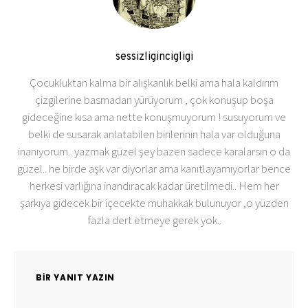
sessizligincigligi
Çocukluktan kalma bir alışkanlık belki ama hala kaldırım
çizgilerine basmadan yürüyorum , çok konuşup boşa
gideceğine kısa ama nette konuşmuyorum ! susuyorum ve
belki de susarak anlatabilen birilerinin hala var olduğuna
inanıyorum.. yazmak güzel şey bazen sadece karalarsın o da
güzel.. he birde aşk var diyorlar ama kanıtlayamıyorlar bence
herkesi varlığına inandıracak kadar üretilmedi.. Hem her
şarkıya gidecek bir içecekte muhakkak bulunuyor ,o yüzden
fazla dert etmeye gerek yok..
BIR YANIT YAZIN