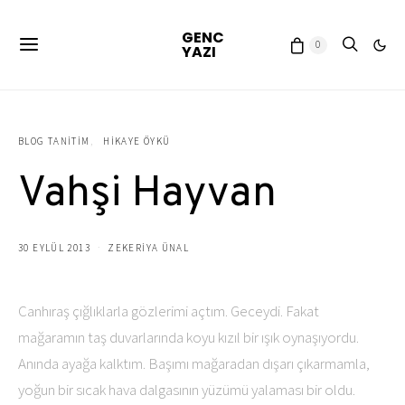
GENC
0
YAZI
BLOG TANITIM
HIKAYE ÖYKÜ
Vahşi Hayvan
30 EYLÜL 2013
ZEKERIYA ÜNAL
Canhıraş çığlıklarla gözlerimi açtım. Geceydi. Fakat
mağaramın taş duvarlarında koyu kızıl bir ışık oynaşıyordu.
Anında ayağa kalktım. Başımı mağaradan dışarı çıkarmamla,
yoğun bir sıcak hava dalgasının yüzümü yalaması bir oldu.