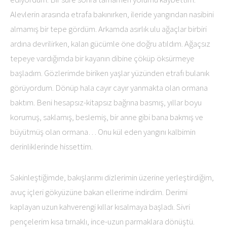
Alevlerin arasında etrafa bakınırken, ileride yangından nasibini
almamış bir tepe gördüm. Arkamda asırlık ulu ağaçlar birbiri
ardına devrilirken, kalan gücümle öne doğru atıldım. Ağaçsız
tepeye vardığımda bir kayanın dibine çöküp öksürmeye
başladım. Gözlerimde biriken yaşlar yüzünden etrafı bulanık
görüyordum. Dönüp hala cayır cayır yanmakta olan ormana
baktım. Beni hesapsız-kitapsız bağrına basmış, yıllar boyu
korumuş, saklamış, beslemiş, bir anne gibi bana bakmış ve
büyütmüş olan ormana… Onu kül eden yangını kalbimin
derinliklerinde hissettim.
Sakinleştiğimde, bakışlarımı dizlerimin üzerine yerleştirdiğim,
avuç içleri gökyüzüne bakan ellerime indirdim. Derimi
kaplayan uzun kahverengi kıllar kısalmaya başladı. Sivri
pençelerim kısa tırnaklı, ince-uzun parmaklara dönüştü.