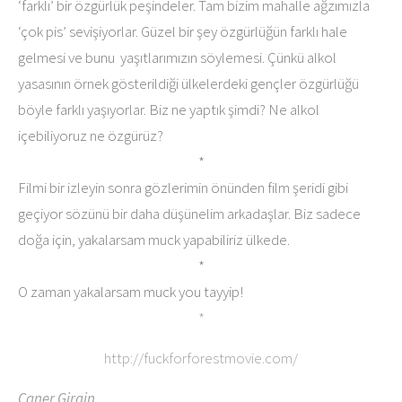
‘farklı’ bir özgürlük peşindeler. Tam bizim mahalle ağzımızla
‘çok pis’ sevişiyorlar. Güzel bir şey özgürlüğün farklı hale
gelmesi ve bunu yaşıtlarımızın söylemesi. Çünkü alkol
yasasının örnek gösterildiği ülkelerdeki gençler özgürlüğü
böyle farklı yaşıyorlar. Biz ne yaptık şimdi? Ne alkol
içebiliyoruz ne özgürüz?
*
Filmi bir izleyin sonra gözlerimin önünden film şeridi gibi
geçiyor sözünü bir daha düşünelim arkadaşlar. Biz sadece
doğa için, yakalarsam muck yapabiliriz ülkede.
*
O zaman yakalarsam muck you tayyip!
*
http://fuckforforestmovie.com/
Caner Girgin