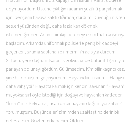
fırlattım. Bir başkasını diz kapağından ısırdım. Kana, şiddete
doymuyordum. Üstüne çıktığım adamın yüzünü parçalamak
için, pençemi havaya kaldırdığımda, durdum. Duyduğum siren
sesleri yüzünden değil, daha fazla kan dökmek
istemediğimden. Adamı bırakıp neredeyse dörtnala koşmaya
başladım. Arkamda üniformalı polislerle geniş bir caddeyi
geçerken, sırtıma saplanan bir merminin acısıyla durdum.
Sırtüstü yere düştüm. Karanlık gökyüzünde bütün ihtişamıyla
parlayan dolunayı gördüm. Gülümsedim. Kim bilir kaçıncı kez,
yine bir dönüşüm geçiriyordum. Hayvandan insana… Hangisi
daha vahşiydi? Hayatta kalmak için kendini savunan “Hayvan”
mı; yoksa sırf öyle istediği için doğayı ve hayvanları katleden
“İnsan” mı? Peki ama, insan da bir hayvan değil miydi zaten?
Yorulmuştum. Düşünceleri zihnimden uzaklaştırıp derin bir
nefes aldım. Gözlerimi kapadım. Öldüm.