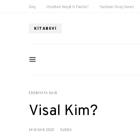
Giriş
Unuttum Neydi O Parola?
Yazıların Onay Süreci
KITABEVI
EDEBIYATA DAIR
Visal Kim?
24 NISAN 2020
SUEDA