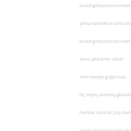
buladı gökyüzünü kızıl kanl
yoksa karanlıktan sonra d
buladı gökyüzünü kızıl kanl
deniz yıkardı her sabah
som maviyle göğümüzü
hiç birşey olmamış gibi ka
martılar, bulutlar, başı dum
ve her gün kayıtsız kalarak 