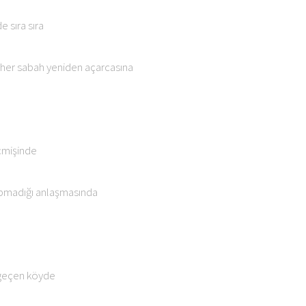
 sıra sıra
 her sabah yeniden açarcasına
çmişinde
apmadığı anlaşmasında
 geçen köyde