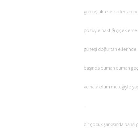
gümüşlükte askerleri amade
gözüyle baktığı çiçeklerse
güneşi doğurtan ellerinde
başında duman duman ge
ve hala ölüm meleğiyle y
..
bir çocuk şarkısında bahsi