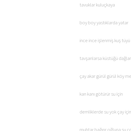
tavuklar kuluçkaya
boy boy yastıklarda yatar
ince ince işlenmiş kuş tüyü
tavşanlarsa küstüğü dağlar
çay akar gürül gürül köy 
kan kanı götürür su için
demliklerde su yok çay içi
muhtar bağırır oğluna su ço