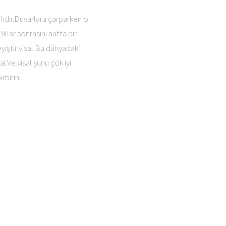
afıdır.Duvarlara çarparken o
llar sonrasını hatta bir
yiştir visal.Bu dünyadaki
l.Ve visal şunu çok iyi
birini.