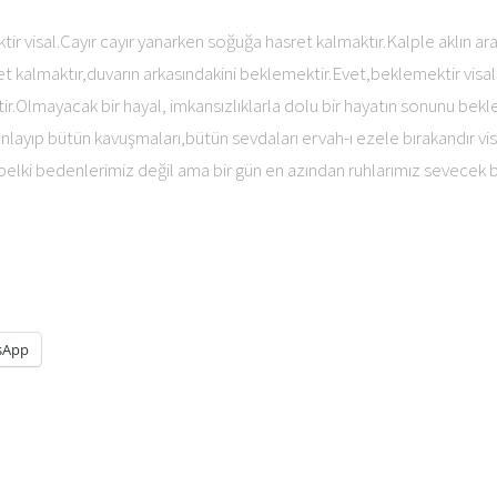
ir visal.Cayır cayır yanarken soğuğa hasret kalmaktır.Kalple aklın ar
t kalmaktır,duvarın arkasındakini beklemektir.Evet,beklemektir visal.Yı
r.Olmayacak bir hayal, imkansızlıklarla dolu bir hayatın sonunu bekle
nlayıp bütün kavuşmaları,bütün sevdaları ervah-ı ezele bırakandır visa
l,belki bedenlerimiz değil ama bir gün en azından ruhlarımız sevecek bir
sApp