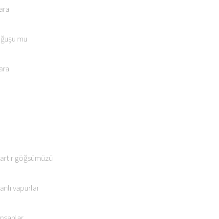
ara
oğuşu mu
ara
bartır göğsümüzü
anlı vapurlar
insanlar