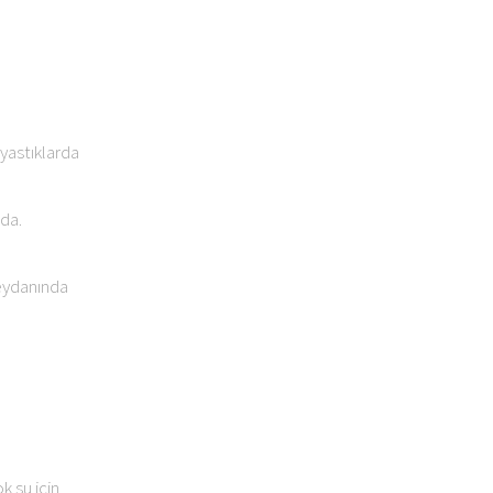
 yastıklarda
da.
meydanında
n
k su için