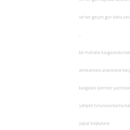
ve her geçen gün daha zevk
..
bir mahalle kavgasında ha
anneannesi ananesine karş
kavgasını işlemez yazması
sahiptir torununa kızma ha
yapar başkasına