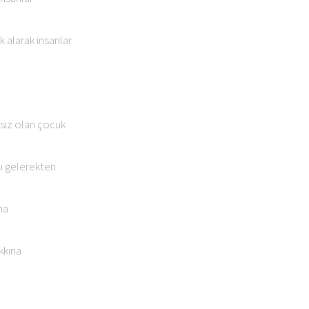
 alarak insanlar
ksız olan çocuk
ı gelerekten
na
kkına