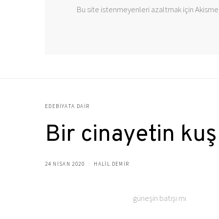
Bu site istenmeyenleri azaltmak için Akismet
EDEBIYATA DAIR
Bir cinayetin kuş
24 NISAN 2020
HALIL DEMIR
güneşin batışı mı