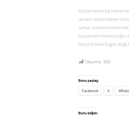
Yazdan sonra kışı beklemekt
duvarın arkasındakine hasre
saniye sonrasını beklemekti
kavuşmanın imkansızlığını a
biliyor ki belki bugün deği
Okunma :
930
Bunu paylaş:
Facebook
X
What
Bunu beğen: