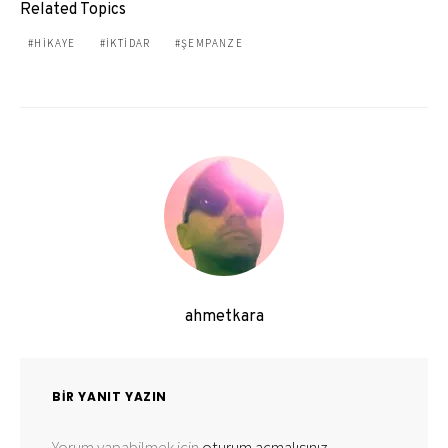
Related Topics
HIKAYE
IKTIDAR
ŞEMPANZE
ahmetkara
BIR YANIT YAZIN
Yorum yapabilmek için
oturum açmalısınız
.