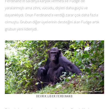
Ferdinand’ın saldırıya karşılık vermesi ile Fudge de
yaralanmıştı ama zihni, vücudu, dişleri daha güçlü ve
dayanıklıydı. Onun Ferdinand’a verdiği zarar çok daha fazla
olmuştu. Grubun diğer üyelerinin desteğini alan Fudge artık
grubun yeni lideriydi.
DEVRIK LIDER FERDINAND