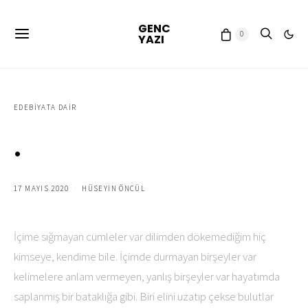
GENC
0
YAZI
EDEBIYATA DAIR
.
17 MAYIS 2020
HÜSEYIN ÖNCÜL
İçime sığmayan cümleler var dilimden dökemediğim hiç
kimseye, kendime bile. İçimde durmayan birşeyler var
kelimelere anlam vermeyen, yanlış birşeyler var hayatımda
saplanmış bir bataklığa gibi. Biri elini uzatıp çekse bulutlar