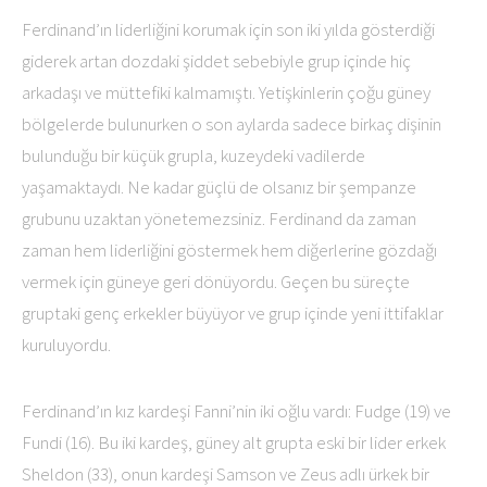
Ferdinand’ın liderliğini korumak için son iki yılda gösterdiği
giderek artan dozdaki şiddet sebebiyle grup içinde hiç
arkadaşı ve müttefiki kalmamıştı. Yetişkinlerin çoğu güney
bölgelerde bulunurken o son aylarda sadece birkaç dişinin
bulunduğu bir küçük grupla, kuzeydeki vadilerde
yaşamaktaydı. Ne kadar güçlü de olsanız bir şempanze
grubunu uzaktan yönetemezsiniz. Ferdinand da zaman
zaman hem liderliğini göstermek hem diğerlerine gözdağı
vermek için güneye geri dönüyordu. Geçen bu süreçte
gruptaki genç erkekler büyüyor ve grup içinde yeni ittifaklar
kuruluyordu.
Ferdinand’ın kız kardeşi Fanni’nin iki oğlu vardı: Fudge (19) ve
Fundi (16). Bu iki kardeş, güney alt grupta eski bir lider erkek
Sheldon (33), onun kardeşi Samson ve Zeus adlı ürkek bir