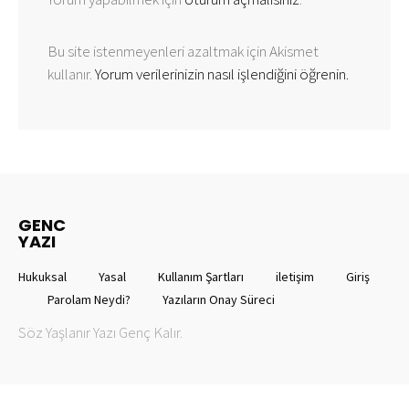
Bu site istenmeyenleri azaltmak için Akismet
kullanır.
Yorum verilerinizin nasıl işlendiğini öğrenin.
GENC
YAZI
Hukuksal
Yasal
Kullanım Şartları
iletişim
Giriş
Parolam Neydi?
Yazıların Onay Süreci
Söz Yaşlanır Yazı Genç Kalır.