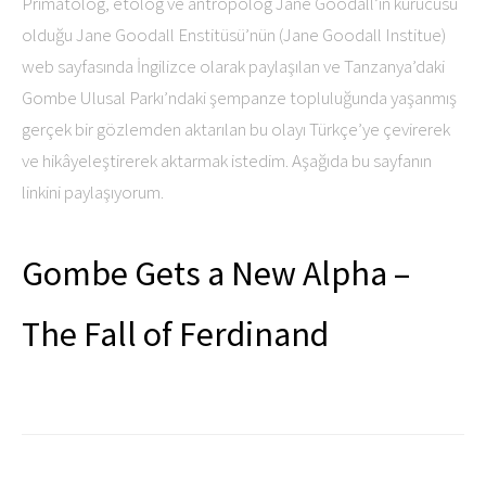
Primatolog, etolog ve antropolog Jane Goodall’ın kurucusu
olduğu Jane Goodall Enstitüsü’nün (Jane Goodall Institue)
web sayfasında İngilizce olarak paylaşılan ve Tanzanya’daki
Gombe Ulusal Parkı’ndaki şempanze topluluğunda yaşanmış
gerçek bir gözlemden aktarılan bu olayı Türkçe’ye çevirerek
ve hikâyeleştirerek aktarmak istedim. Aşağıda bu sayfanın
linkini paylaşıyorum.
Gombe Gets a New Alpha –
The Fall of Ferdinand