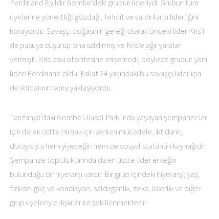
Ferdinand 8 yıldır Gombe’deki grubun lideriydi. Grubun tüm
üyelerine yönelttiği gözdağı, tehdit ve saldırılarla liderliğini
koruyordu. Savaşçı doğasının gereği olarak önceki lider Kris’i
de pusuya düşürüp ona saldırmış ve Kris’e ağır yaralar
vermişti. Kris eski otoritesine erişemedi, böylece grubun yeni
lideri Ferdinand oldu. Fakat 24 yaşındaki bu savaşçı lider için
de iktidarının sonu yaklaşıyordu.
Tanzanya’daki Gombe Ulusal Parkı’nda yaşayan şempanzeler
için de en üstte olmak için verilen mücadele, iktidarın,
dolayısıyla hem yiyeceğin hem de sosyal statünün kaynağıdır.
Şempanze topluluklarında da en üstte lider erkeğin
bulunduğu bir hiyerarşi vardır. Bir grup içindeki hiyerarşi; yaş,
fiziksel güç ve kondisyon, saldırganlık, zeka, liderlik ve diğer
grup üyeleriyle ilişkiler ile şekillenmektedir.