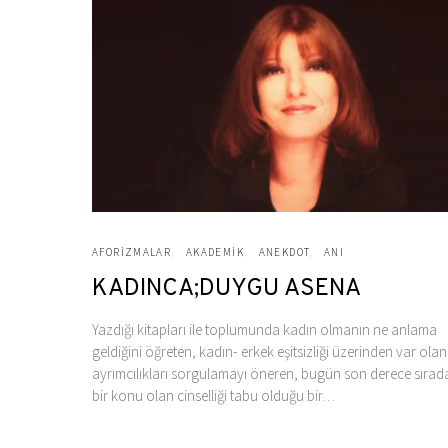
AFORIZMALAR
AKADEMIK
ANEKDOT
ANI
KADINCA;DUYGU ASENA
Yazdığı kitapları ile toplumunda kadın olmanın ne anlama
geldiğini öğreten, kadın- erkek eşitsizliği üzerinden var olan
ayrımcılıkları sorgulamayı öneren, bugün son derece sırad
bir konu olan cinselliği tabu olduğu bir…