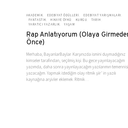
AKADEMIK
EDEBIYAT ÖDÜLLERI
EDEBIYAT YARIŞMALARI
FANTASTIK
HIKAYE ÖYKÜ
KURGU
TARIH
YARATICI YAZARLIK
YAŞAM
Rap Anlatıyorum (Olaya Girmede
Önce)
Merhaba, BayanlarBaylar. Karşınızda ismini duymadığınız
kimseler tarafından, seçilmiş kişi. Bu gece yayınlayacağım
yazımda, daha sonra yayınlayacağım yazılarımın temennisi
yazacağım. Yapmak istediğim olay ritmik şiir’ in yazılı
kaynağına arşivler eklemek. Ritmik…