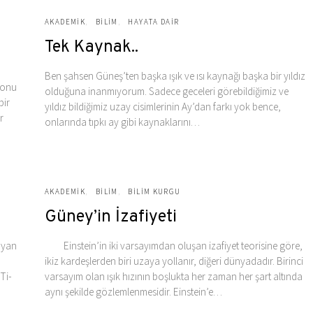
AKADEMIK
BILIM
HAYATA DAIR
Tek Kaynak..
Ben şahsen Güneş’ten başka ışık ve ısı kaynağı başka bir yıldız
, onu
olduğuna inanmıyorum. Sadece geceleri görebildiğimiz ve
bir
yıldız bildiğimiz uzay cisimlerinin Ay’dan farkı yok bence,
r
onlarında tıpkı ay gibi kaynaklarını…
AKADEMIK
BILIM
BILIM KURGU
Güney’in İzafiyeti
n yan
Einstein’in iki varsayımdan oluşan izafiyet teorisine göre,
ikiz kardeşlerden biri uzaya yollanır, diğeri dünyadadır. Birinci
Ti-
varsayım olan ışık hızının boşlukta her zaman her şart altında
aynı şekilde gözlemlenmesidir. Einstein’e…