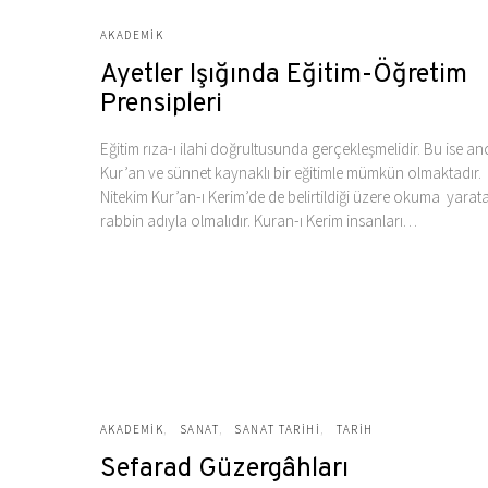
AKADEMIK
Ayetler Işığında Eğitim-Öğretim
Prensipleri
Eğitim rıza-ı ilahi doğrultusunda gerçekleşmelidir. Bu ise a
Kur’an ve sünnet kaynaklı bir eğitimle mümkün olmaktadır.
Nitekim Kur’an-ı Kerim’de de belirtildiği üzere okuma yarat
rabbin adıyla olmalıdır. Kuran-ı Kerim insanları…
AKADEMIK
SANAT
SANAT TARIHI
TARIH
Sefarad Güzergâhları