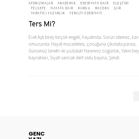
AFORIZMALAR
AKADEMIK
EDEBIYATA DAIR
ELEŞTIRI
FELSEFE
HAYATA DAIR
KURGU
MACERA
ŞIIR
YARATICI YAZARLIK
YERALTI EDEBIYATI
Ters Mi?
Evet Aştı birey birçok engeli, hayatında. Sorun istemez, ka
omuzunda. Hayat mücadelesi, çocuğuna çikolata parası,
Günümüz laneti= iki yüzlülük! Hasmınız özgürlük, Yakın be
bayrakları, Siyah sancak dert oldu başına, Şimdi…
GENC