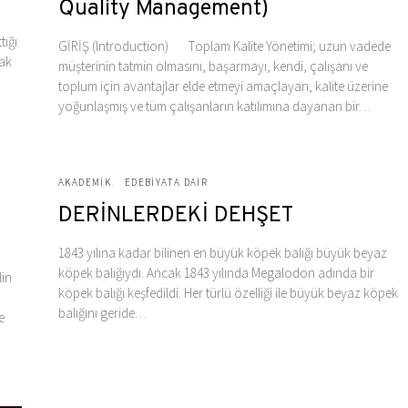
Quality Management)
tığı
GİRİŞ (Introduction) Toplam Kalite Yönetimi; uzun vadede
rak
müşterinin tatmin olmasını, başarmayı, kendi, çalışanı ve
toplum için avantajlar elde etmeyi amaçlayan, kalite üzerine
yoğunlaşmış ve tüm çalışanların katılımına dayanan bir…
AKADEMIK
EDEBIYATA DAIR
DERİNLERDEKİ DEHŞET
1843 yılına kadar bilinen en büyük köpek balığı büyük beyaz
köpek balığıydı. Ancak 1843 yılında Megalodon adında bir
lin
köpek balığı keşfedildi. Her türlü özelliği ile büyük beyaz köpek
balığını geride…
e