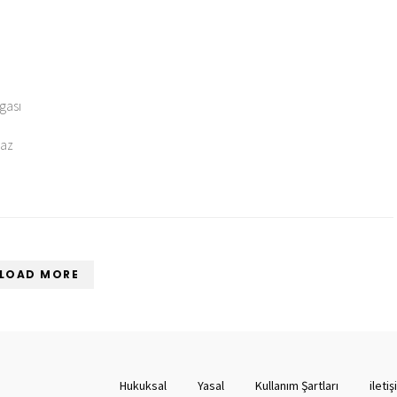
vgası
yaz
LOAD MORE
Hukuksal
Yasal
Kullanım Şartları
ileti