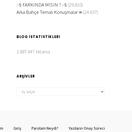
:-§ FARKINDA MISIN ? :-§
(29.810)
Arka Bahçe Temalı Konuşmalar ∞
(24.637)
BLOG İSTATISTIKLERI
1.887.447 tıklama
ARŞIVLER
ARŞIVLER
şim
Giriş
Parolam Neydi?
Yazıların Onay Süreci