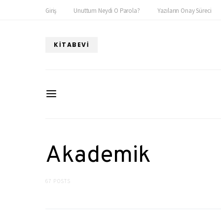
Giriş
Unuttum Neydi O Parola?
Yazıların Onay Süreci
KITABEVI
Akademik
67 POSTS