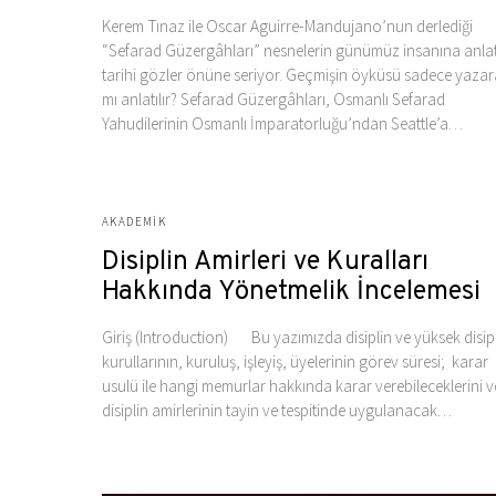
Kerem Tınaz ile Oscar Aguirre-Mandujano’nun derlediği
“Sefarad Güzergâhları” nesnelerin günümüz insanına anlat
tarihi gözler önüne seriyor. Geçmişin öyküsü sadece yaza
mı anlatılır? Sefarad Güzergâhları, Osmanlı Sefarad
Yahudilerinin Osmanlı İmparatorluğu’ndan Seattle’a…
AKADEMIK
Disiplin Amirleri ve Kuralları
Hakkında Yönetmelik İncelemesi
Giriş (Introduction) Bu yazımızda disiplin ve yüksek disip
kurullarının, kuruluş, işleyiş, üyelerinin görev süresi; karar
usulü ile hangi memurlar hakkında karar verebileceklerini v
disiplin amirlerinin tayin ve tespitinde uygulanacak…