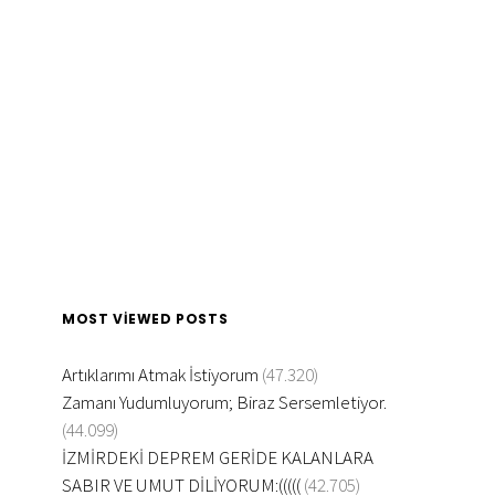
MOST VIEWED POSTS
Artıklarımı Atmak İstiyorum
(47.320)
Zamanı Yudumluyorum; Biraz Sersemletiyor.
(44.099)
İZMİRDEKİ DEPREM GERİDE KALANLARA
SABIR VE UMUT DİLİYORUM:(((((
(42.705)