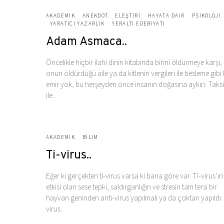
AKADEMIK
ANEKDOT
ELEŞTIRI
HAYATA DAIR
PSIKOLOJI
YARATICI YAZARLIK
YERALTI EDEBIYATI
Adam Asmaca..
Öncelikle hiçbir ilahi dinin kitabında birini öldürmeye karşı
onun öldürdüğü aile ya da kitlenin vergileri ile besleme gibi 
emir yok, bu herşeyden önce insanın doğasına aykırı. Taksi
ile…
AKADEMIK
BILIM
Ti-virus..
Eğer ki gerçekten ti-virus varsa ki bana göre var. Ti-virus’ı
etkisi olan sese tepki, saldırganlığın ve stresin tam tersi bir
hayvan geninden anti-virus yapılmalı ya da çoktan yapıldı. 
virus…