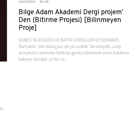
AKADEMIK
BILIM
Bilge Adam Akademi Dergi projem’
Den (Bitirme Projesi) [Bilinmeyen
Proje]
GÜNES’ IN DOGUSU VE BATISI GÖRSELLER ILE BERABER;
Dünyamız’ dan binüçyüz ışık yılı uzaklık’ da olsaydık, uzay
aracımızın camından farklı bir güneş sisteminde orion bulutuna
bakıyor olurduk. içi toz ve…
an