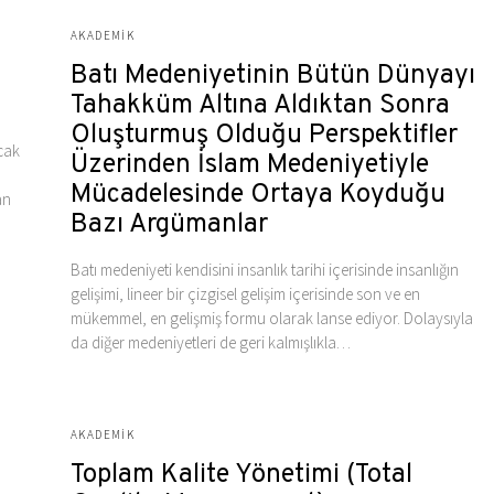
AKADEMIK
Batı Medeniyetinin Bütün Dünyayı
Tahakküm Altına Aldıktan Sonra
Oluşturmuş Olduğu Perspektifler
ncak
Üzerinden İslam Medeniyetiyle
Mücadelesinde Ortaya Koyduğu
an
Bazı Argümanlar
Batı medeniyeti kendisini insanlık tarihi içerisinde insanlığın
gelişimi, lineer bir çizgisel gelişim içerisinde son ve en
mükemmel, en gelişmiş formu olarak lanse ediyor. Dolaysıyla
da diğer medeniyetleri de geri kalmışlıkla…
AKADEMIK
Toplam Kalite Yönetimi (Total