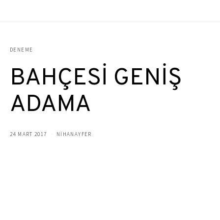
DENEME
BAHÇESİ GENİŞ
ADAMA
24 MART 2017
NIHANAYFER
Eskisi gibi değilsin bana.