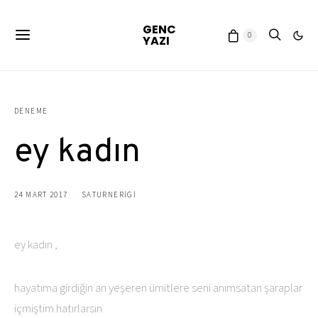
GENC
0
YAZI
DENEME
ey kadın
24 MART 2017
SATURNERIGI
ey kadın ,
hayatıma girdiğin an yeşeren ümitlere seni anımsatan şaraplar
içmiştim hatırlarsın