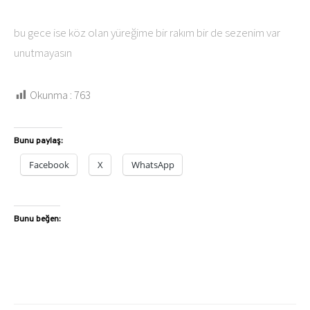
bu gece ise köz olan yüreğime bir rakım bir de sezenim var
unutmayasın
Okunma :
763
Bunu paylaş:
Facebook
X
WhatsApp
Bunu beğen: